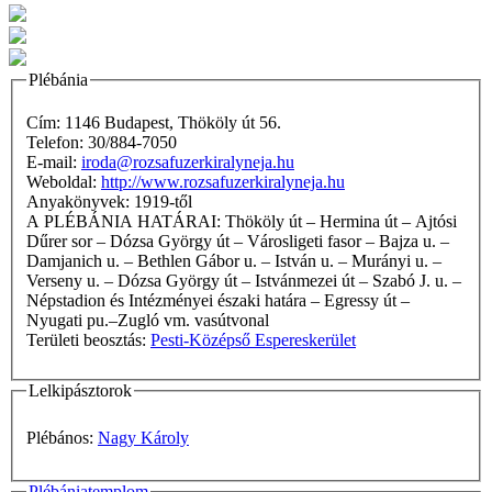
Plébánia
Cím: 1146 Budapest, Thököly út 56.
Telefon: 30/884-7050
E-mail:
iroda@rozsafuzerkiralyneja.hu
Weboldal:
http://www.rozsafuzerkiralyneja.hu
Anyakönyvek: 1919-től
A PLÉBÁNIA HATÁRAI: Thököly út – Hermina út – Ajtósi
Dűrer sor – Dózsa György út – Városligeti fasor – Bajza u. –
Damjanich u. – Bethlen Gábor u. – István u. – Murányi u. –
Verseny u. – Dózsa György út – Istvánmezei út – Szabó J. u. –
Népstadion és Intézményei északi határa – Egressy út –
Nyugati pu.–Zugló vm. vasútvonal
Területi beosztás:
Pesti-Középső Espereskerület
Lelkipásztorok
Plébános:
Nagy Károly
Plébániatemplom