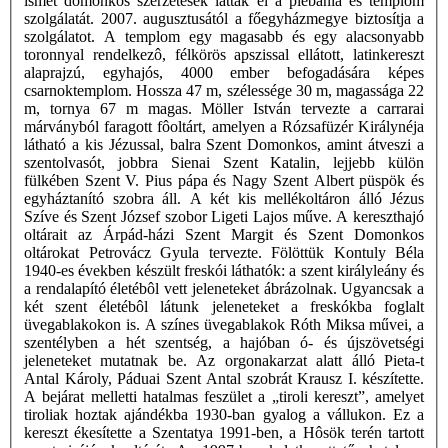
ismét domonkos szerzetesek látták el a plébánia és templom
szolgálatát. 2007. augusztusától a főegyházmegye biztosítja a
szolgálatot. A templom egy magasabb és egy alacsonyabb
toronnyal rendelkezô, félkörös apszissal ellátott, latinkereszt
alaprajzú, egyhajós, 4000 ember befogadására képes
csarnoktemplom. Hossza 47 m, szélessége 30 m, magassága 22
m, tornya 67 m magas. Möller István tervezte a carrarai
márványból faragott fôoltárt, amelyen a Rózsafüzér Királynéja
látható a kis Jézussal, balra Szent Domonkos, amint átveszi a
szentolvasót, jobbra Sienai Szent Katalin, lejjebb külön
fülkében Szent V. Pius pápa és Nagy Szent Albert püspök és
egyháztanító szobra áll. A két kis mellékoltáron álló Jézus
Szíve és Szent József szobor Ligeti Lajos műve. A kereszthajó
oltárait az Árpád-házi Szent Margit és Szent Domonkos
oltárokat Petrovácz Gyula tervezte. Fölöttük Kontuly Béla
1940-es években készült freskói láthatók: a szent királyleány és
a rendalapító életébôl vett jeleneteket ábrázolnak. Ugyancsak a
két szent életébôl látunk jeleneteket a freskókba foglalt
üvegablakokon is. A színes üvegablakok Róth Miksa művei, a
szentélyben a hét szentség, a hajóban ó- és újszövetségi
jeleneteket mutatnak be. Az orgonakarzat alatt álló Pieta-t
Antal Károly, Páduai Szent Antal szobrát Krausz I. készítette.
A bejárat melletti hatalmas feszület a „tiroli kereszt”, amelyet
tiroliak hoztak ajándékba 1930-ban gyalog a vállukon. Ez a
kereszt ékesítette a Szentatya 1991-ben, a Hôsök terén tartott