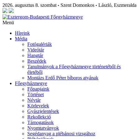
2026. augusztus 8. szombat
Szent Domonkos
László, Eszmeralda
•
•
Menü
Híreink
Média
Fotógalériák
Videótár
Hangtár
Beszédek
Tanulmányok a Főegyházmegye történetéből és
életéből
Montázs Erdő Péter bíboros atyának
Főegyházmegye
Főpapjaink
Történet
Névtár
Körlevelek
Gyászjelentések
Rekollekció
Támogatások
Nyomtatványok
Segédanyag a plébánosi vizsgához