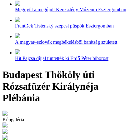
Megnyílt a megújult Keresztény Múzeum Esztergomban
František Trstenský szepesi püspök Esztergomban
A magyar–szlovák megbékélésből barátság született
Hit Pajzsa díjjal tüntették ki Erdő Péter bíborost
Budapest Thököly úti
Rózsafüzér Királynéja
Plébánia
Képgaléria