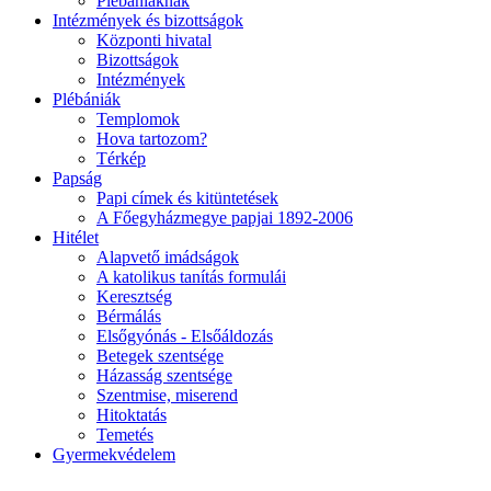
Plébániáknak
Intézmények és bizottságok
Központi hivatal
Bizottságok
Intézmények
Plébániák
Templomok
Hova tartozom?
Térkép
Papság
Papi címek és kitüntetések
A Főegyházmegye papjai 1892-2006
Hitélet
Alapvető imádságok
A katolikus tanítás formulái
Keresztség
Bérmálás
Elsőgyónás - Elsőáldozás
Betegek szentsége
Házasság szentsége
Szentmise, miserend
Hitoktatás
Temetés
Gyermekvédelem