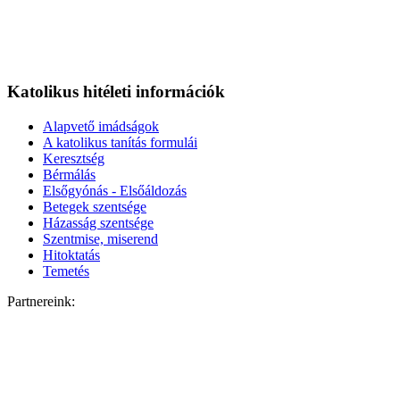
Katolikus hitéleti információk
Alapvető imádságok
A katolikus tanítás formulái
Keresztség
Bérmálás
Elsőgyónás - Elsőáldozás
Betegek szentsége
Házasság szentsége
Szentmise, miserend
Hitoktatás
Temetés
Partnereink: