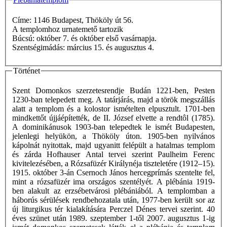
Címe: 1146 Budapest, Thököly út 56.
A templomhoz urnatemető tartozik
Búcsú: október 7. és október első vasárnapja.
Szentségimádás: március 15. és augusztus 4.
Történet
Szent Domonkos szerzetesrendje Budán 1221-ben, Pesten
1230-ban telepedett meg. A tatárjárás, majd a török megszállás
alatt a templom és a kolostor ismételten elpusztult. 1701-ben
mindkettőt újjáépítették, de II. József elvette a rendtôl (1785).
A dominikánusok 1903-ban telepedtek le ismét Budapesten,
jelenlegi helyükön, a Thököly úton. 1905-ben nyilvános
kápolnát nyitottak, majd ugyanitt felépült a hatalmas templom
és zárda Hofhauser Antal tervei szerint Paulheim Ferenc
kivitelezésében, a Rózsafüzér Királynéja tiszteletére (1912–15).
1915. október 3-án Csernoch János hercegprímás szentelte fel,
mint a rózsafüzér ima országos szentélyét. A plébánia 1919-
ben alakult az erzsébetvárosi plébániából. A templomban a
háborús sérülések rendbehozatala után, 1977-ben került sor az
új liturgikus tér kialakítására Perczel Dénes tervei szerint. 40
éves szünet után 1989. szeptember 1-től 2007. augusztus 1-ig