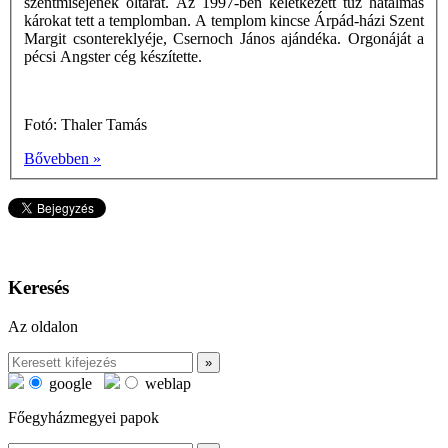
szentmiséjének oltárát. Az 1997-ben keletkezett tűz hatalmas
károkat tett a templomban. A templom kincse Árpád-házi Szent
Margit csontereklyéje, Csernoch János ajándéka. Orgonáját a
pécsi Angster cég készítette.
Fotó: Thaler Tamás
Bővebben »
Keresés
Az oldalon
google
weblap
Főegyházmegyei papok