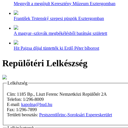
Megnyílt a megújult Keresztény Múzeum Esztergomban
František Trstenský szepesi püspök Esztergomban
A magyar–szlovák megbékélésből barátság született
Hit Pajzsa díjjal tüntették ki Erdő Péter bíborost
Repülőtéri Lelkészség
Lelkészség
Cím: 1185 Bp., Liszt Ferenc Nemzetközi Repülőtér 2A
Telefon: 1/296-8009
E-mail:
kapolna@bud.hu
Fax: 1/296-7899
Területi beosztás:
Pestszentlőrinc-Soroksári Espereskerület
Lelkipásztorok