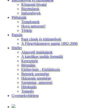
Intézmények és bizottságok
Központi hivatal
Bizottságok
Intézmények
Plébániák
Templomok
Hova tartozom?
Térkép
Papság
Papi címek és kitüntetések
A Főegyházmegye papjai 1892-2006
Hitélet
Alapvető imádságok
A katolikus tanítás formulái
Keresztség
Bérmálás
Elsőgyónás - Elsőáldozás
Betegek szentsége
Házasság szentsége
Szentmise, miserend
Hitoktatás
Temetés
Gyermekvédelem