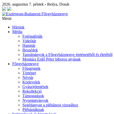
2026. augusztus 7. péntek
Ibolya, Donát
•
Menü
Híreink
Média
Fotógalériák
Videótár
Hangtár
Beszédek
Tanulmányok a Főegyházmegye történetéből és életéből
Montázs Erdő Péter bíboros atyának
Főegyházmegye
Főpapjaink
Történet
Névtár
Körlevelek
Gyászjelentések
Rekollekció
Támogatások
Nyomtatványok
Segédanyag a plébánosi vizsgához
Plébániáknak