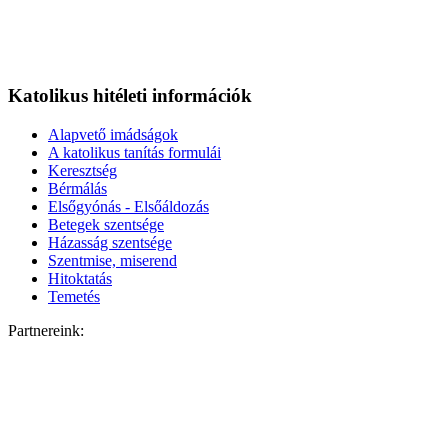
Katolikus hitéleti információk
Alapvető imádságok
A katolikus tanítás formulái
Keresztség
Bérmálás
Elsőgyónás - Elsőáldozás
Betegek szentsége
Házasság szentsége
Szentmise, miserend
Hitoktatás
Temetés
Partnereink: