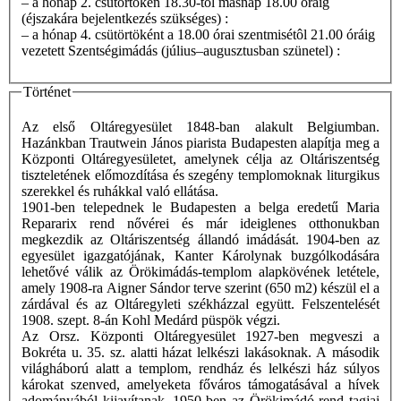
– a hónap 2. csütörtökén 18.30-tól másnap 18.00 óráig
(éjszakára bejelentkezés szükséges) :
– a hónap 4. csütörtöként a 18.00 órai szentmisétôl 21.00 óráig
vezetett Szentségimádás (július–augusztusban szünetel) :
Történet
Az első Oltáregyesület 1848-ban alakult Belgiumban.
Hazánkban Trautwein János piarista Budapesten alapítja meg a
Központi Oltáregyesületet, amelynek célja az Oltáriszentség
tiszteletének előmozdítása és szegény templomoknak liturgikus
szerekkel és ruhákkal való ellátása.
1901-ben telepednek le Budapesten a belga eredetű Maria
Repararix rend nővérei és már ideiglenes otthonukban
megkezdik az Oltáriszentség állandó imádását. 1904-ben az
egyesület igazgatójának, Kanter Károlynak buzgólkodására
lehetővé válik az Örökimádás-templom alapkövének letétele,
amely 1908-ra Aigner Sándor terve szerint (650 m2) készül el a
zárdával és az Oltáregyleti székházzal együtt. Felszentelését
1908. szept. 8-án Kohl Medárd püspök végzi.
Az Orsz. Központi Oltáregyesület 1927-ben megveszi a
Bokréta u. 35. sz. alatti házat lelkészi lakásoknak. A második
világháború alatt a templom, rendház és lelkészi ház súlyos
károkat szenved, amelyeketa főváros támogatásával a hívek
adományából kijavítanak. 1950-ben az Örökimádó rend tagjai