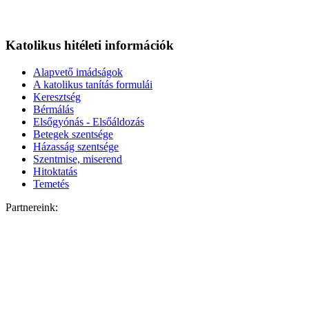
Katolikus hitéleti információk
Alapvető imádságok
A katolikus tanítás formulái
Keresztség
Bérmálás
Elsőgyónás - Elsőáldozás
Betegek szentsége
Házasság szentsége
Szentmise, miserend
Hitoktatás
Temetés
Partnereink: