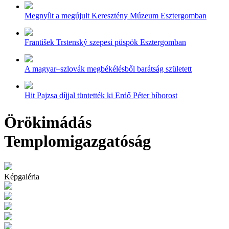
Megnyílt a megújult Keresztény Múzeum Esztergomban
František Trstenský szepesi püspök Esztergomban
A magyar–szlovák megbékélésből barátság született
Hit Pajzsa díjjal tüntették ki Erdő Péter bíborost
Örökimádás
Templomigazgatóság
Képgaléria