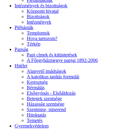
Plébániáknak
Intézmények és bizottságok
Központi hivatal
Bizottságok
Intézmények
Plébániák
Templomok
Hova tartozom?
Térkép
Papság
Papi címek és kitüntetések
A Főegyházmegye papjai 1892-2006
Hitélet
Alapvető imádságok
A katolikus tanítás formulái
Keresztség
Bérmálás
Elsőgyónás - Elsőáldozás
Betegek szentsége
Házasság szentsége
Szentmise, miserend
Hitoktatás
Temetés
Gyermekvédelem