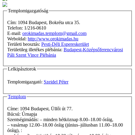
Templomigazgatóság
Cím: 1094 Budapest, Bokréta utca 35.
Telefon: 1/216-0610
E-mail:
orokimadas.templom@gmail.com
Weboldal:
http://www.orokimadas.hu
Területi beosztás:
Pesti-Déli Espereskerület
Területileg illetékes plébánia:
Budapest-Középsőferencvárosi
Páli Szent Vince Plébánia
Lelkipásztorok
Templomigazgató:
Szeidel Péter
Templom
Címe: 1094 Budapest, Üllői út 77.
Búcsú: Úrnapja
Szentségimádás: – minden hétköznap 8.00–18.00 óráig,
– vasárnap 12.00–18.00 óráig (június–júliusban 11.00–18.00
óráig), :