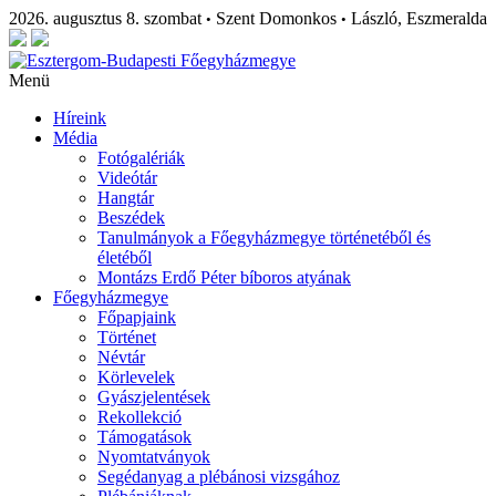
2026. augusztus 8. szombat
Szent Domonkos
László, Eszmeralda
•
•
Menü
Híreink
Média
Fotógalériák
Videótár
Hangtár
Beszédek
Tanulmányok a Főegyházmegye történetéből és
életéből
Montázs Erdő Péter bíboros atyának
Főegyházmegye
Főpapjaink
Történet
Névtár
Körlevelek
Gyászjelentések
Rekollekció
Támogatások
Nyomtatványok
Segédanyag a plébánosi vizsgához