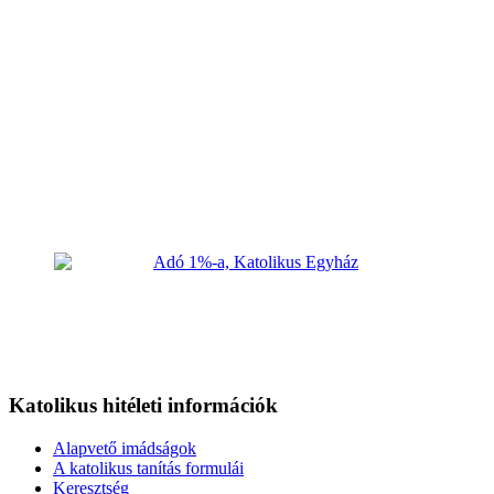
Katolikus hitéleti információk
Alapvető imádságok
A katolikus tanítás formulái
Keresztség