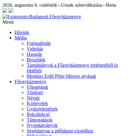
2026. augusztus 6. csütörtök
Urunk színeváltozása
Berta
•
•
Menü
Híreink
Média
Fotógalériák
Videótár
Hangtár
Beszédek
Tanulmányok a Főegyházmegye történetéből és
életéből
Montázs Erdő Péter bíboros atyának
Főegyházmegye
Főpapjaink
Történet
Névtár
Körlevelek
Gyászjelentések
Rekollekció
Támogatások
Nyomtatványok
Segédanyag a plébánosi vizsgához