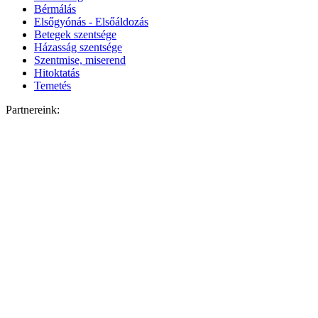
Bérmálás
Elsőgyónás - Elsőáldozás
Betegek szentsége
Házasság szentsége
Szentmise, miserend
Hitoktatás
Temetés
Partnereink: