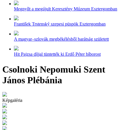
Megnyílt a megújult Keresztény Múzeum Esztergomban
František Trstenský szepesi püspök Esztergomban
A magyar–szlovák megbékélésből barátság született
Hit Pajzsa díjjal tüntették ki Erdő Péter bíborost
Csolnoki Nepomuki Szent
János Plébánia
Képgaléria