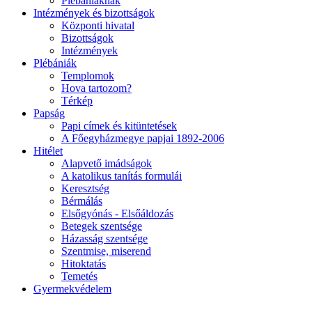
Plébániáknak
Intézmények és bizottságok
Központi hivatal
Bizottságok
Intézmények
Plébániák
Templomok
Hova tartozom?
Térkép
Papság
Papi címek és kitüntetések
A Főegyházmegye papjai 1892-2006
Hitélet
Alapvető imádságok
A katolikus tanítás formulái
Keresztség
Bérmálás
Elsőgyónás - Elsőáldozás
Betegek szentsége
Házasság szentsége
Szentmise, miserend
Hitoktatás
Temetés
Gyermekvédelem