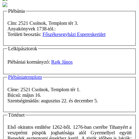
Plébánia
Cím: 2521 Csolnok, Templom tér 3.
Anyakönyvek 1738-tól.:
Területi beosztás:
Főszékesegyházi Espereskerület
Lelkipásztorok
Plébániai kormányzó:
Rajk János
Plébániatemplom
Címe: 2521 Csolnok, Templom tér 1.
Búcsú: május 16.
Szentségimádás: augusztus 22. és december 5.
Történet
Első okiratos említése 1262-ből. 1276-ban cserébe Tihanyért a
veszprémi püspök joghatósága alól Gyermellyel együtt
Benedek esztergomi érsekhez kerül. A török időben is lakják;