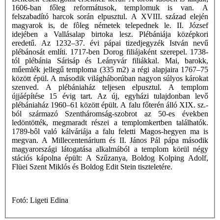
1606-ban főleg reformátusok, templomuk is van. A
felszabadító harcok során elpusztul. A XVIII. század elején
magyarok is, de fôleg németek telepednek le. II. József
idejében a Vallásalap birtoka lesz. Plébániája középkori
eredetű. Az 1232–37. évi pápai tizedjegyzék István nevű
plébánosát említi. 1717-ben Dorog filiájaként szerepel. 1738-
tól plébánia Sárisáp és Leányvár filiákkal. Mai, barokk,
műemlék jellegű temploma (335 m2) a régi alapjaira 1767–75
között épül. A második világháborúban nagyon súlyos károkat
szenved. A plébániaház teljesen elpusztul. A templom
újjáépítése 15 évig tart. Az új, egyházi tulajdonban levő
plébániaház 1960–61 között épült. A falu főterén álló XIX. sz.-
ból származó Szentháromság-szobrot az 50-es években
ledöntötték, megmaradt részei a templomkertben találhatók.
1789-bôl való kálváriája a falu feletti Magos-hegyen ma is
megvan. A Millecentenárium és II. János Pál pápa második
magyarországi látogatása alkalmából a templom körül négy
stációs kápolna épült: A Szűzanya, Boldog Kolping Adolf,
Flüei Szent Miklós és Boldog Edit Stein tiszteletére.
Fotó: Ligeti Edina