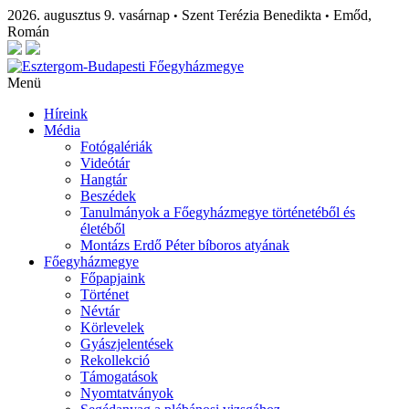
2026. augusztus 9. vasárnap
Szent Terézia Benedikta
Emőd,
•
•
Román
Menü
Híreink
Média
Fotógalériák
Videótár
Hangtár
Beszédek
Tanulmányok a Főegyházmegye történetéből és
életéből
Montázs Erdő Péter bíboros atyának
Főegyházmegye
Főpapjaink
Történet
Névtár
Körlevelek
Gyászjelentések
Rekollekció
Támogatások
Nyomtatványok