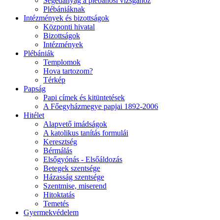
Segédanyag a plébánosi vizsgához
Plébániáknak
Intézmények és bizottságok
Központi hivatal
Bizottságok
Intézmények
Plébániák
Templomok
Hova tartozom?
Térkép
Papság
Papi címek és kitüntetések
A Főegyházmegye papjai 1892-2006
Hitélet
Alapvető imádságok
A katolikus tanítás formulái
Keresztség
Bérmálás
Elsőgyónás - Elsőáldozás
Betegek szentsége
Házasság szentsége
Szentmise, miserend
Hitoktatás
Temetés
Gyermekvédelem