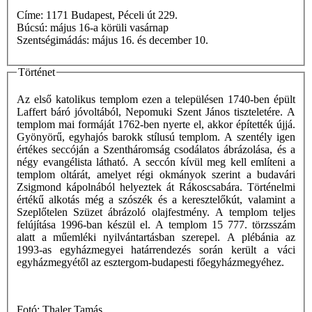
Címe: 1171 Budapest, Péceli út 229.
Búcsú: május 16-a körüli vasárnap
Szentségimádás: május 16. és december 10.
Történet
Az első katolikus templom ezen a településen 1740-ben épült
Laffert báró jóvoltából, Nepomuki Szent János tiszteletére. A
templom mai formáját 1762-ben nyerte el, akkor építették újjá.
Gyönyörű, egyhajós barokk stílusú templom. A szentély igen
értékes seccóján a Szentháromság csodálatos ábrázolása, és a
négy evangélista látható. A seccón kívül meg kell említeni a
templom oltárát, amelyet régi okmányok szerint a budavári
Zsigmond kápolnából helyeztek át Rákoscsabára. Történelmi
értékű alkotás még a szószék és a keresztelőkút, valamint a
Szeplőtelen Szüzet ábrázoló olajfestmény. A templom teljes
felújítása 1996-ban készül el. A templom 15 777. törzsszám
alatt a műemléki nyilvántartásban szerepel. A plébánia az
1993-as egyházmegyei határrendezés során került a váci
egyházmegyétől az esztergom-budapesti főegyházmegyéhez.
Fotó: Thaler Tamás