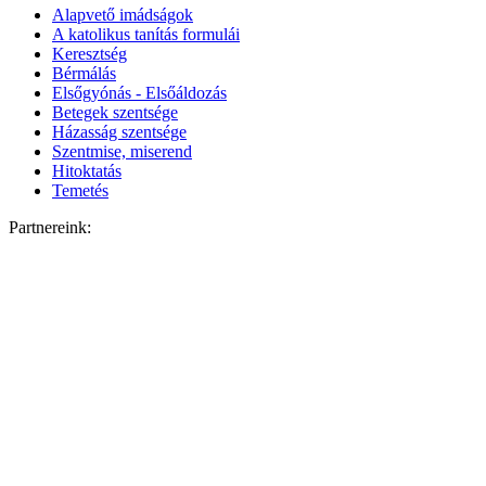
Alapvető imádságok
A katolikus tanítás formulái
Keresztség
Bérmálás
Elsőgyónás - Elsőáldozás
Betegek szentsége
Házasság szentsége
Szentmise, miserend
Hitoktatás
Temetés
Partnereink: