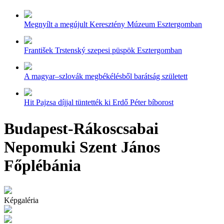
Megnyílt a megújult Keresztény Múzeum Esztergomban
František Trstenský szepesi püspök Esztergomban
A magyar–szlovák megbékélésből barátság született
Hit Pajzsa díjjal tüntették ki Erdő Péter bíborost
Budapest-Rákoscsabai
Nepomuki Szent János
Főplébánia
Képgaléria