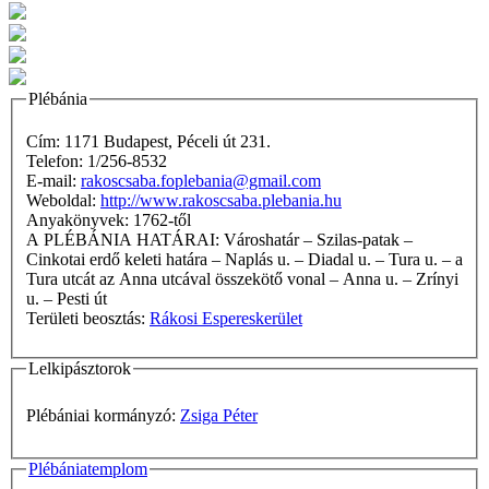
Plébánia
Cím: 1171 Budapest, Péceli út 231.
Telefon: 1/256-8532
E-mail:
rakoscsaba.foplebania@gmail.com
Weboldal:
http://www.rakoscsaba.plebania.hu
Anyakönyvek: 1762-től
A PLÉBÁNIA HATÁRAI: Városhatár – Szilas-patak –
Cinkotai erdő keleti határa – Naplás u. – Diadal u. – Tura u. – a
Tura utcát az Anna utcával összekötő vonal – Anna u. – Zrínyi
u. – Pesti út
Területi beosztás:
Rákosi Espereskerület
Lelkipásztorok
Plébániai kormányzó:
Zsiga Péter
Plébániatemplom