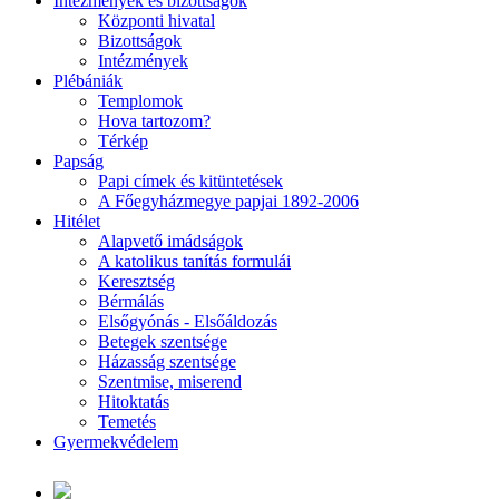
Intézmények és bizottságok
Központi hivatal
Bizottságok
Intézmények
Plébániák
Templomok
Hova tartozom?
Térkép
Papság
Papi címek és kitüntetések
A Főegyházmegye papjai 1892-2006
Hitélet
Alapvető imádságok
A katolikus tanítás formulái
Keresztség
Bérmálás
Elsőgyónás - Elsőáldozás
Betegek szentsége
Házasság szentsége
Szentmise, miserend
Hitoktatás
Temetés
Gyermekvédelem