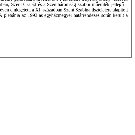
t Orbán, Szent Család és a Szentháromság szobor műemlék jellegű –
ven emlegetett, a XI. században Szent Szabina tiszteletére alapított
A plébánia az 1993-as egyházmegyei határrendezés során került a