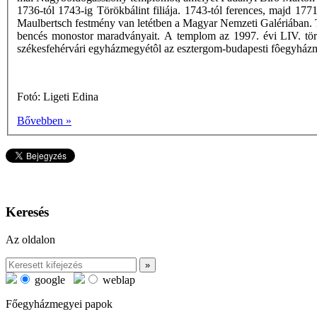
1736-tól 1743-ig Törökbálint filiája. 1743-tól ferences, majd 17
Maulbertsch festmény van letétben a Magyar Nemzeti Galériában. Terü
bencés monostor maradványait. A templom az 1997. évi LIV. törv
székesfehérvári egyházmegyétôl az esztergom-budapesti fôegyház
Fotó: Ligeti Edina
Bővebben »
Keresés
Az oldalon
google
weblap
Főegyházmegyei papok