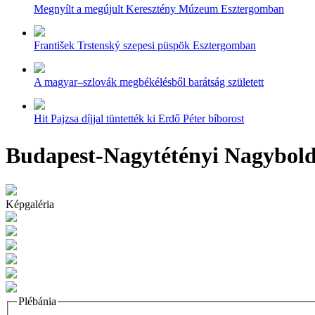
Megnyílt a megújult Keresztény Múzeum Esztergomban
František Trstenský szepesi püspök Esztergomban
A magyar–szlovák megbékélésből barátság született
Hit Pajzsa díjjal tüntették ki Erdő Péter bíborost
Budapest-Nagytétényi Nagybold
Képgaléria
Plébánia