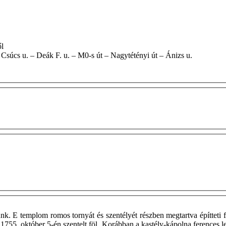
től
– 70-es út – Csúcs u. – Deák F. u. – M0-s út – Nagytétényi út – Ánizs u.
k. E templom romos tornyát és szentélyét részben megtartva építteti
5. október 5-én szentelt föl. Korábban a kastély-kápolna ferences le