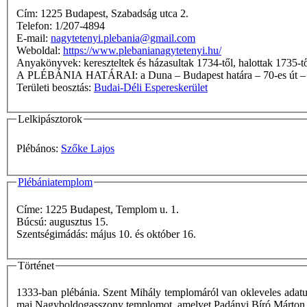
Cím: 1225 Budapest, Szabadság utca 2.
Telefon: 1/207-4894
E-mail:
nagytetenyi.plebania@gmail.com
Weboldal:
https://www.plebanianagytetenyi.hu/
Anyakönyvek: kereszteltek és házasultak 1734-től, halottak 1735-
A PLÉBÁNIA HATÁRAI: a Duna – Budapest határa 
Területi beosztás:
Budai-Déli Espereskerület
Lelkipásztorok
Plébános:
Szőke Lajos
Plébániatemplom
Címe: 1225 Budapest, Templom u. 1.
Búcsú: augusztus 15.
Szentségimádás: május 10. és október 16.
Történet
1333-ban plébánia. Szent Mihály templomáról van okleveles adatun
mai Nagyboldogasszony templomot, amelyet Padányi Bíró Márton 175