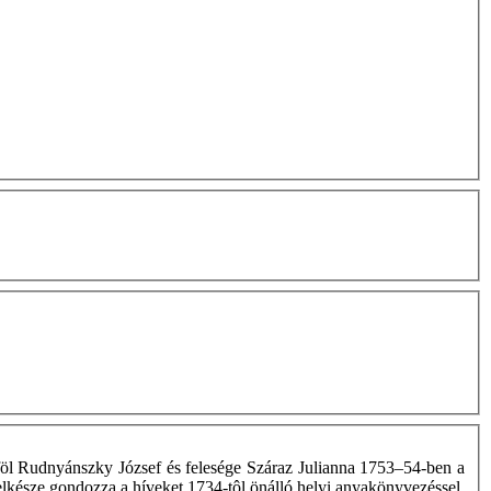
 föl Rudnyánszky József és felesége Száraz Julianna 1753–54-ben a
lkésze gondozza a híveket 1734-tôl önálló helyi anyakönyvezéssel.