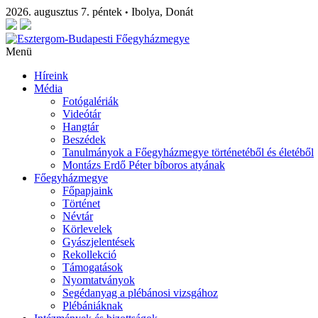
2026. augusztus 7. péntek
Ibolya, Donát
•
Menü
Híreink
Média
Fotógalériák
Videótár
Hangtár
Beszédek
Tanulmányok a Főegyházmegye történetéből és életéből
Montázs Erdő Péter bíboros atyának
Főegyházmegye
Főpapjaink
Történet
Névtár
Körlevelek
Gyászjelentések
Rekollekció
Támogatások
Nyomtatványok
Segédanyag a plébánosi vizsgához
Plébániáknak