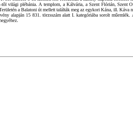
71-tôl világi plébánia. A templom, a Kálvária, a Szent Flórián, Szen
letén a Balatoni út mellett találták meg az egykori Kána, ill. Káva né
ény alapján 15 831. törzsszám alatt I. kategóriába sorolt műemlék. 
megyéhez.