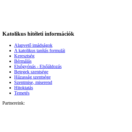
Katolikus hitéleti információk
Alapvető imádságok
A katolikus tanítás formulái
Keresztség
Bérmálás
Elsőgyónás - Elsőáldozás
Betegek szentsége
Házasság szentsége
Szentmise, miserend
Hitoktatás
Temetés
Partnereink: