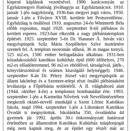
kispesti káplánok vezetésével. 1906 karácsonyán az
Egyházmegyei Hatóság jóváhagyja az Egyháztanácsot. 1910.
január 1-jén nagyközség, 1936-ban megyei jogú város, 1950.
január 1-jén a Főváros XVIII. kerülete lett Pestszentlőrinc.
Egyházilag is önállósul 1910. augusztus 24-én Wimmerth Béla
elôbb expositus, majd 1920. szeptember 8-tól plébános és
kerületi esperes. 1923-ban elkezdik a nagy plébániatemplom
építését. 1925. szeptember 5-én Dr. Hanauer Á. István váci
megyéspüspök Szűz Mária Szeplőtelen Szíve tiszteletére
szenteli fel. A templom neoromán stílusú, 36 m magas tornyú,
525 m2-es, 1500 ember befogadására alkalmas. 1931-ben
közadakozásból katolikus kultúrház épül (600 ülôhelyes, 270
m2-es előadóteremmel, 96 m2-es ebédlővel, társalgóval, játék-,
könyvtárszobával és számos kiszolgáló helyiséggel). 1946.
szeptember 8-án Dr. Pétery József váci megyéspüspök az
állami lakótelep és a Szemere-telepi részt önálló plébániaként
leválasztja a Főplébánia területéről. A II. világháború alatt
(1944. október 4-én) a templomot bombatalálat érte. 1993.
szeptember 1-jén a Karmelita Nővérek volt Nevelőintézetében
megkezdi oktató-nevelő munkáját a Szent Lőrinc Katolikus
Iskola, majd 1994. szeptember 1-jén a Liliomkert Katolikus
Óvodát is megnyitottuk. Iskolánkba 350, óvodánkba 44
gyermek jár. 1992. április 30-i önkormányzati határozat
értelmében az államosított Katolikus Kultúrház tulajdonjogát
még nem kaptuk meg, de az épület egy részét már az