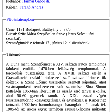
Plébános:
Harmai Gábor dr.
Káplán:
Faragó András
Plébániatemplom
Címe: 1181 Budapest, Batthyány u. 87/b.
Búcsú: Szûz Mária Szeplôtelen Szíve (Jézus Szíve utáni
szombat).
Szentségimádás: február 17., június 12. elsôcsütörtök
Történet
A Duna menti Szentlőrincet a XIV. századi iratok templomos
faluként említik. 1470-ben lelkészség templommal. A
törökdúlás pusztasággá tette. A XVIII. század elején a
Grassalkovich család birtokrésze lesz Pusztaszentlőrinc és ők
építtetik a Szent Lőrinc tiszteletére szentelt kápolnát, ahol
vasárnaponként rendszeresen volt szentmise. Sina Simon
költségén 1860-ban létesült itt az ország első tanyai iskolája,
ahol 50-60 gyermek tanult. A XIX. század végén
Pusztaszentlőrinc közigazgatásilag és egyházilag is Kispesthez
tartozott. 1902-ben háromharangos haranglábat állítanak fel.
1905-tôl az iskola egyik termében szükségkápolna működik