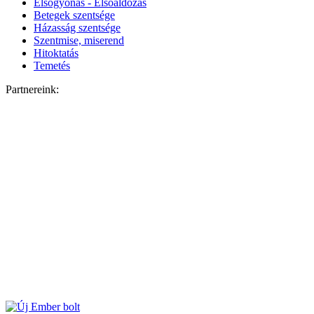
Elsőgyónás - Elsőáldozás
Betegek szentsége
Házasság szentsége
Szentmise, miserend
Hitoktatás
Temetés
Partnereink: