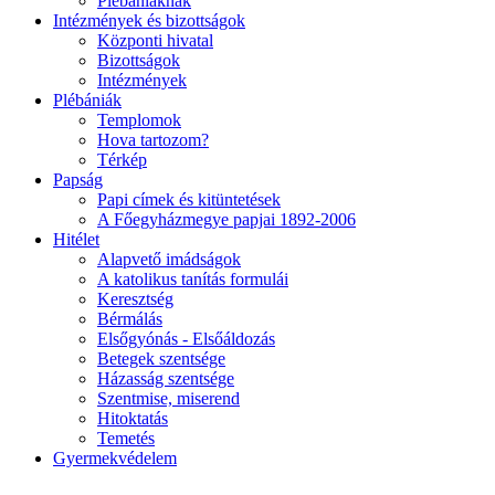
Plébániáknak
Intézmények és bizottságok
Központi hivatal
Bizottságok
Intézmények
Plébániák
Templomok
Hova tartozom?
Térkép
Papság
Papi címek és kitüntetések
A Főegyházmegye papjai 1892-2006
Hitélet
Alapvető imádságok
A katolikus tanítás formulái
Keresztség
Bérmálás
Elsőgyónás - Elsőáldozás
Betegek szentsége
Házasság szentsége
Szentmise, miserend
Hitoktatás
Temetés
Gyermekvédelem