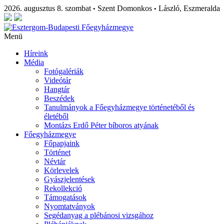
2026. augusztus 8. szombat
Szent Domonkos
László, Eszmeralda
•
•
Menü
Híreink
Média
Fotógalériák
Videótár
Hangtár
Beszédek
Tanulmányok a Főegyházmegye történetéből és
életéből
Montázs Erdő Péter bíboros atyának
Főegyházmegye
Főpapjaink
Történet
Névtár
Körlevelek
Gyászjelentések
Rekollekció
Támogatások
Nyomtatványok
Segédanyag a plébánosi vizsgához