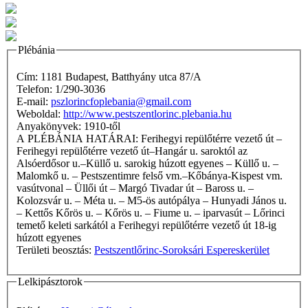
Plébánia
Cím: 1181 Budapest, Batthyány utca 87/A
Telefon: 1/290-3036
E-mail:
pszlorincfoplebania@gmail.com
Weboldal:
http://www.pestszentlorinc.plebania.hu
Anyakönyvek: 1910-től
A PLÉBÁNIA HATÁRAI: Ferihegyi repülőtérre vezető út –
Ferihegyi repülőtérre vezető út–Hangár u. saroktól az
Alsóerdősor u.–Küllő u. sarokig húzott egyenes – Küllő u. –
Malomkő u. – Pestszentimre felső vm.–Kőbánya-Kispest vm.
vasútvonal – Üllői út – Margó Tivadar út – Baross u. –
Kolozsvár u. – Méta u. – M5-ös autópálya – Hunyadi János u.
– Kettős Kőrös u. – Kőrös u. – Fiume u. – iparvasút – Lőrinci
temető keleti sarkától a Ferihegyi repülőtérre vezető út 18-ig
húzott egyenes
Területi beosztás:
Pestszentlőrinc-Soroksári Espereskerület
Lelkipásztorok