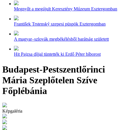
Megnyílt a megújult Keresztény Múzeum Esztergomban
František Trstenský szepesi püspök Esztergomban
A magyar–szlovák megbékélésből barátság született
Hit Pajzsa díjjal tüntették ki Erdő Péter bíborost
Budapest-Pestszentlőrinci
Mária Szeplőtelen Szíve
Főplébánia
Képgaléria