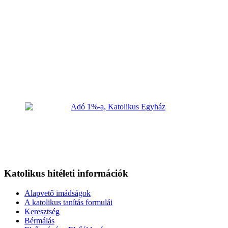
Katolikus hitéleti információk
Alapvető imádságok
A katolikus tanítás formulái
Keresztség
Bérmálás