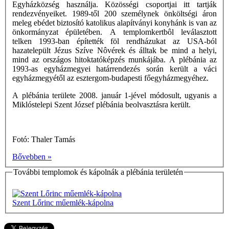
Egyházközség használja. Közösségi csoportjai itt tartják
rendezvényeiket. 1989-től 200 személynek önköltségi áron
meleg ebédet biztosító katolikus alapítványi konyhánk is van az
önkormányzat épületében. A templomkertbôl leválasztott
telken 1993-ban építették föl rendházukat az USA-ból
hazatelepült Jézus Szíve Nôvérek és álltak be mind a helyi,
mind az országos hitoktatóképzés munkájába. A plébánia az
1993-as egyházmegyei határrendezés során került a váci
egyházmegyétől az esztergom-budapesti főegyházmegyéhez.
A plébánia területe 2008. január 1-jével módosult, ugyanis a
Miklóstelepi Szent József plébánia beolvasztásra került.
Fotó: Thaler Tamás
Bővebben »
További templomok és kápolnák a plébánia területén
Szent Lőrinc műemlék-kápolna