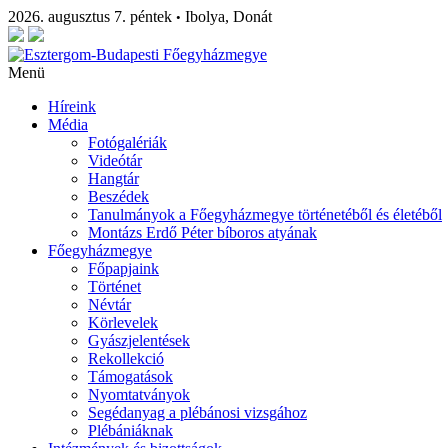
2026. augusztus 7. péntek
Ibolya, Donát
•
Menü
Híreink
Média
Fotógalériák
Videótár
Hangtár
Beszédek
Tanulmányok a Főegyházmegye történetéből és életéből
Montázs Erdő Péter bíboros atyának
Főegyházmegye
Főpapjaink
Történet
Névtár
Körlevelek
Gyászjelentések
Rekollekció
Támogatások
Nyomtatványok
Segédanyag a plébánosi vizsgához
Plébániáknak