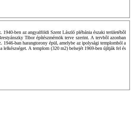
 1940-ben az angyalföldi Szent László plébánia északi területébôl
 Brestyánszky Tibor építészmérnök terve szerint. A tervbôl azonban
esz. 1946-ban harangtorony épül, amelybe az ipolysági templomból a
 a lelkészséget. A templom (320 m2) belsejét 1969-ben újítják fel és