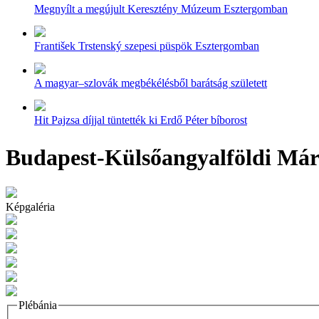
Megnyílt a megújult Keresztény Múzeum Esztergomban
František Trstenský szepesi püspök Esztergomban
A magyar–szlovák megbékélésből barátság született
Hit Pajzsa díjjal tüntették ki Erdő Péter bíborost
Budapest-Külsőangyalföldi Mári
Képgaléria
Plébánia