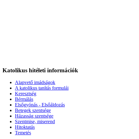
Katolikus hitéleti információk
Alapvető imádságok
A katolikus tanítás formulái
Keresztség
Bérmálás
Elsőgyónás - Elsőáldozás
Betegek szentsége
Házasság szentsége
Szentmise, miserend
Hitoktatás
Temetés