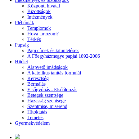
Intézmények és bizottságok
Központi hivatal
Bizottságok
Intézmények
Plébániák
Templomok
Hova tartozom?
Térkép
Papság
Papi címek és kitüntetések
A Főegyházmegye papjai 1892-2006
Hitélet
Alapvető imádságok
A katolikus tanítás formulái
Keresztség
Bérmálás
Elsőgyónás - Elsőáldozás
Betegek szentsége
Házasság szentsége
Szentmise, miserend
Hitoktatás
Temetés
Gyermekvédelem