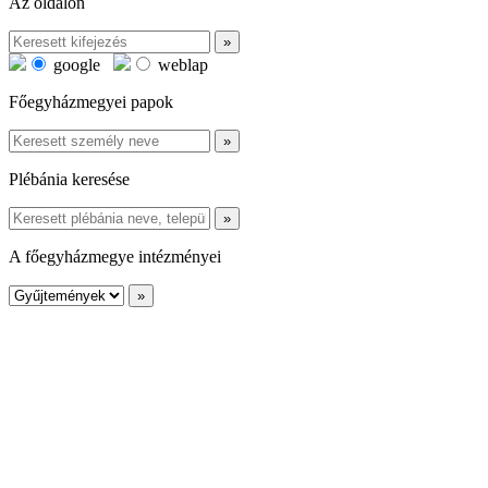
Az oldalon
google
weblap
Főegyházmegyei papok
Plébánia keresése
A főegyházmegye intézményei