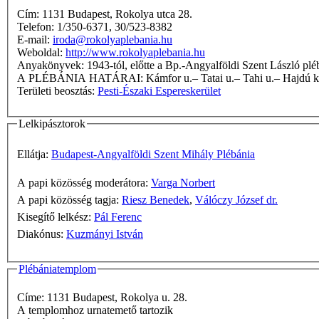
Cím: 1131 Budapest, Rokolya utca 28.
Telefon: 1/350-6371, 30/523-8382
E-mail:
iroda@rokolyaplebania.hu
Weboldal:
http://www.rokolyaplebania.hu
Anyakönyvek: 1943-tól, előtte a Bp.-Angyalföldi Szent László p
A PLÉBÁNIA HATÁRAI: Kámfor u.– Tatai u.– Tahi u.–
Területi beosztás:
Pesti-Északi Espereskerület
Lelkipásztorok
Ellátja:
Budapest-Angyalföldi Szent Mihály Plébánia
A papi közösség moderátora:
Varga Norbert
A papi közösség tagja:
Riesz Benedek
,
Válóczy József dr.
Kisegítő lelkész:
Pál Ferenc
Diakónus:
Kuzmányi István
Plébániatemplom
Címe: 1131 Budapest, Rokolya u. 28.
A templomhoz urnatemető tartozik