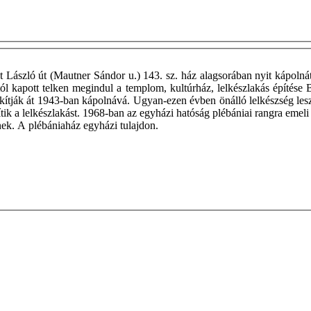
László út (Mautner Sándor u.) 143. sz. ház alagsorában nyit kápolnát.
ól kapott telken megindul a templom, kultúrház, lelkészlakás építése
lakítják át 1943-ban kápolnává. Ugyan-ezen évben önálló lelkészség l
tik a lelkészlakást. 1968-ban az egyházi hatóság plébániai rangra emeli
znek. A plébániaház egyházi tulajdon.