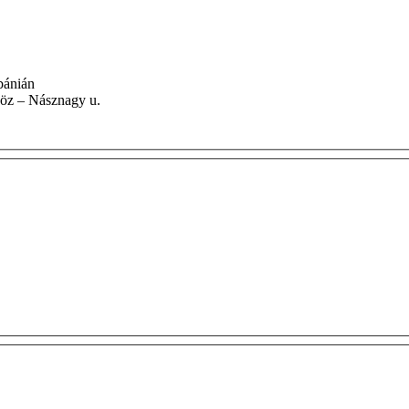
lébánián
 Hajdú köz – Násznagy u.