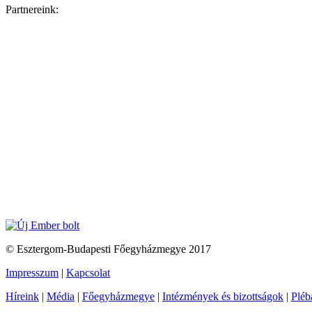
Partnereink:
© Esztergom-Budapesti Főegyházmegye 2017
Impresszum
|
Kapcsolat
Híreink
|
Média
|
Főegyházmegye
|
Intézmények és bizottságok
|
Pléb