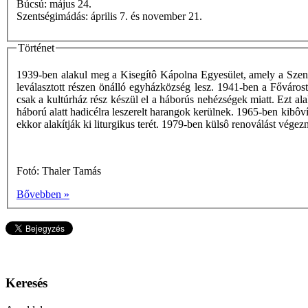
Búcsú: május 24.
Szentségimádás: április 7. és november 21.
Történet
1939-ben alakul meg a Kisegítô Kápolna Egyesület, amely a Szent 
leválasztott részen önálló egyházközség lesz. 1941-ben a Fővárost
csak a kultúrház rész készül el a háborús nehézségek miatt. Ezt a
háború alatt hadicélra leszerelt harangok kerülnek. 1965-ben kibôví
ekkor alakítják ki liturgikus terét. 1979-ben külsô renoválást vége
Fotó: Thaler Tamás
Bővebben »
Keresés