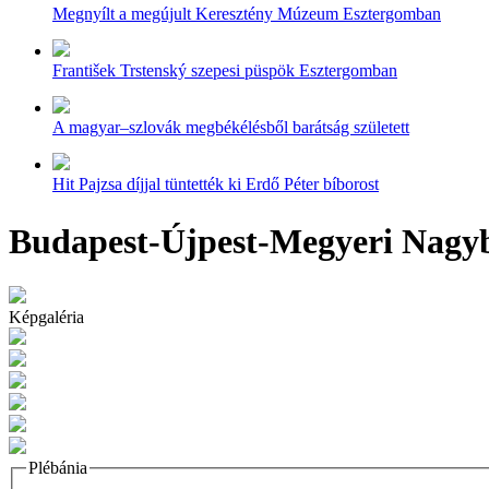
Megnyílt a megújult Keresztény Múzeum Esztergomban
František Trstenský szepesi püspök Esztergomban
A magyar–szlovák megbékélésből barátság született
Hit Pajzsa díjjal tüntették ki Erdő Péter bíborost
Budapest-Újpest-Megyeri Nagyb
Képgaléria
Plébánia