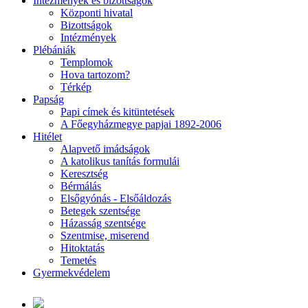
Intézmények és bizottságok
Központi hivatal
Bizottságok
Intézmények
Plébániák
Templomok
Hova tartozom?
Térkép
Papság
Papi címek és kitüntetések
A Főegyházmegye papjai 1892-2006
Hitélet
Alapvető imádságok
A katolikus tanítás formulái
Keresztség
Bérmálás
Elsőgyónás - Elsőáldozás
Betegek szentsége
Házasság szentsége
Szentmise, miserend
Hitoktatás
Temetés
Gyermekvédelem