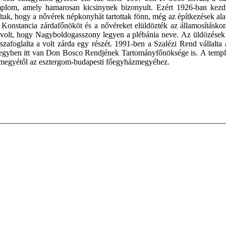
templom, amely hamarosan kicsinynek bizonyult. Ezért 1926-ban kezd
ak, hogy a nôvérek népkonyhát tartottak fönn, még az építkezések alatt
onstancia zárdafőnököt és a nővéreket elüldözték az államosításkor
olt, hogy Nagyboldogasszony legyen a plébánia neve. Az üldözések ellen
sszafoglalta a volt zárda egy részét. 1991-ben a Szalézi Rend vállalta
 egyben itt van Don Bosco Rendjének Tartományfőnöksége is. A templo
zmegyétől az esztergom-budapesti főegyházmegyéhez.