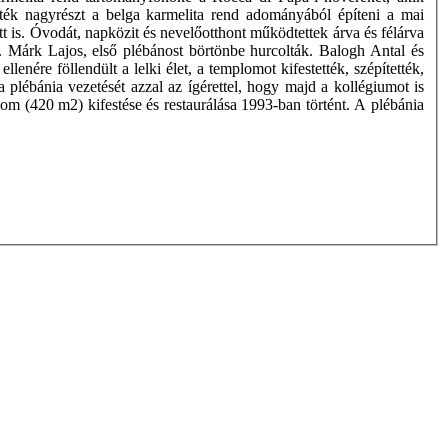
ték nagyrészt a belga karmelita rend adományából építeni a mai
 is. Óvodát, napközit és nevelőotthont működtettek árva és félárva
. Márk Lajos, első plébánost börtönbe hurcolták. Balogh Antal és
ére föllendült a lelki élet, a templomot kifestették, szépítették,
 a plébánia vezetését azzal az ígérettel, hogy majd a kollégiumot is
m (420 m2) kifestése és restaurálása 1993-ban történt. A plébánia