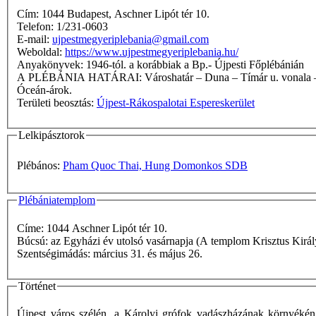
Cím: 1044 Budapest, Aschner Lipót tér 10.
Telefon: 1/231-0603
E-mail:
ujpestmegyeriplebania@gmail.com
Weboldal:
https://www.ujpestmegyeriplebania.hu/
Anyakönyvek: 1946-tól. a korábbiak a Bp.- Újpesti Főplébánián
A PLÉBÁNIA HATÁRAI: Városhatár – Duna – Tímár u. vonala – Tímár u. – Megyeri út – Kisfaludy u. (egyik oldala sem) – Labdarúgó u. (mindkét oldala) – Mildenberg u. – Baross u. – Szilas-patak –
Óceán-árok.
Területi beosztás:
Újpest-Rákospalotai Espereskerület
Lelkipásztorok
Plébános:
Pham Quoc Thai, Hung Domonkos SDB
Plébániatemplom
Címe: 1044 Aschner Lipót tér 10.
Búcsú: az Egyházi év utolsó vasárnapja (A templom Krisztus K
Szentségimádás: március 31. és május 26.
Történet
Újpest város szélén, a Károlyi grófok vadászházának környékén 