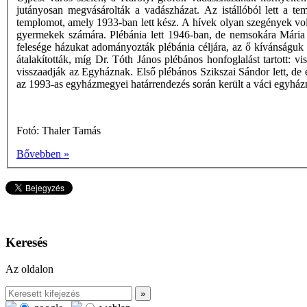
jutányosan megvásárolták a vadászházat. Az istállóból lett a 
templomot, amely 1933-ban lett kész. A hívek olyan szegények volt
gyermekek számára. Plébánia lett 1946-ban, de nemsokára Mária K
felesége házukat adományozták plébánia céljára, az ő kívánságuk v
átalakították, míg Dr. Tóth János plébános honfoglalást tartott: vi
visszaadják az Egyháznak. Első plébános Szikszai Sándor lett, de
az 1993-as egyházmegyei határrendezés során került a váci egyhá
Fotó: Thaler Tamás
Bővebben »
Keresés
Az oldalon