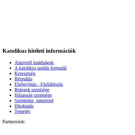
Katolikus hitéleti információk
Alapvető imádságok
A katolikus tanítás formulái
Keresztség
Bérmálás
Elsőgyónás - Elsőáldozás
Betegek szentsége
Házasság szentsége
Szentmise, miserend
Hitoktatás
Temetés
Partnereink: