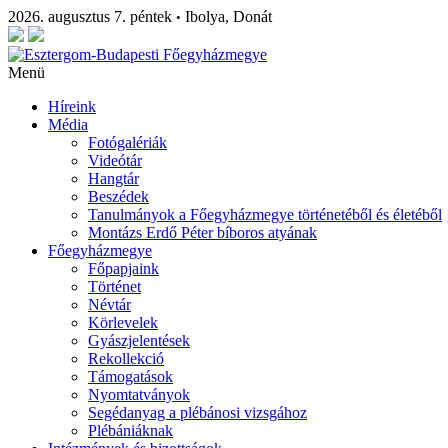
2026. augusztus 7. péntek
Ibolya, Donát
•
Menü
Híreink
Média
Fotógalériák
Videótár
Hangtár
Beszédek
Tanulmányok a Főegyházmegye történetéből és életéből
Montázs Erdő Péter bíboros atyának
Főegyházmegye
Főpapjaink
Történet
Névtár
Körlevelek
Gyászjelentések
Rekollekció
Támogatások
Nyomtatványok
Segédanyag a plébánosi vizsgához
Plébániáknak