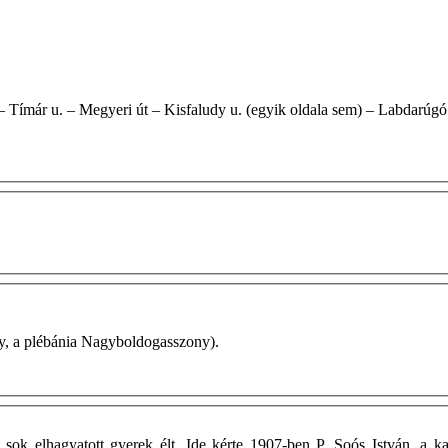
irály, a plébánia Nagyboldogasszony).
sok elhagyatott gyerek élt. Ide kérte 1907-ben P. Soós István, a k