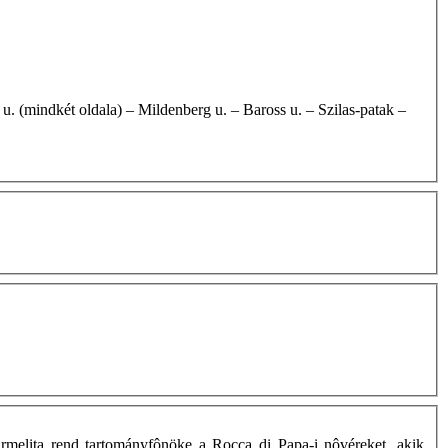
armelita rend tartományfônöke a Rocca di Papa-i nôvéreket, akik