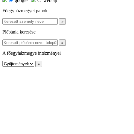
google
weblap
Főegyházmegyei papok
Plébánia keresése
A főegyházmegye intézményei