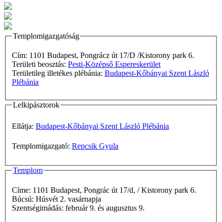
Templomigazgatóság
Cím: 1101 Budapest, Pongrácz út 17/D /Kistorony park 6.
Területi beosztás:
Pesti-Középső Espereskerület
Területileg illetékes plébánia:
Budapest-Kőbányai Szent László
Plébánia
Lelkipásztorok
Ellátja:
Budapest-Kőbányai Szent László Plébánia
Templomigazgató:
Repcsik Gyula
Templom
Címe: 1101 Budapest, Pongrác út 17/d, / Kistorony park 6.
Búcsú: Húsvét 2. vasárnapja
Szentségimádás: február 9. és augusztus 9.