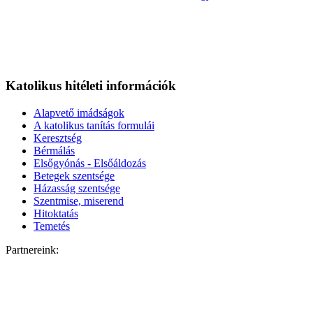
Katolikus hitéleti információk
Alapvető imádságok
A katolikus tanítás formulái
Keresztség
Bérmálás
Elsőgyónás - Elsőáldozás
Betegek szentsége
Házasság szentsége
Szentmise, miserend
Hitoktatás
Temetés
Partnereink: