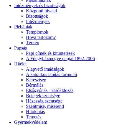
Plébániáknak
Intézmények és bizottságok
Központi hivatal
Bizottságok
Intézmények
Plébániák
Templomok
Hova tartozom?
Térkép
Papság
Papi címek és kitüntetések
A Főegyházmegye papjai 1892-2006
Hitélet
Alapvető imádságok
A katolikus tanítás formulái
Keresztség
Bérmálás
Elsőgyónás - Elsőáldozás
Betegek szentsége
Házasság szentsége
Szentmise, miserend
Hitoktatás
Temetés
Gyermekvédelem