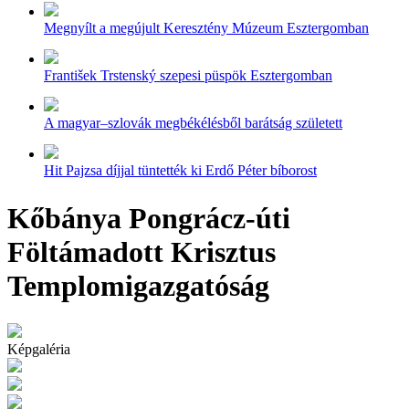
Megnyílt a megújult Keresztény Múzeum Esztergomban
František Trstenský szepesi püspök Esztergomban
A magyar–szlovák megbékélésből barátság született
Hit Pajzsa díjjal tüntették ki Erdő Péter bíborost
Kőbánya Pongrácz-úti
Föltámadott Krisztus
Templomigazgatóság
Képgaléria