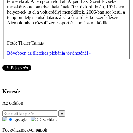
területekről. A templom előtt áll Árpád-házi Szent Erzsébet
mészkőszobra, amelyet halálának 700. évfordulóján, 1931-ben
helyez-tek itt el a volt erdélyi menekültek. 2006-ban sor kerül a
templom teljes külső tatarozá-sára és a fűtés korszerűsítésére.
Atemplomban rózsafüzér csoport és karitász működik.
Fotó: Thaler Tamás
Bővebben az illetékes plébánia történeténél »
Keresés
Az oldalon
google
weblap
Főegyházmegyei papok