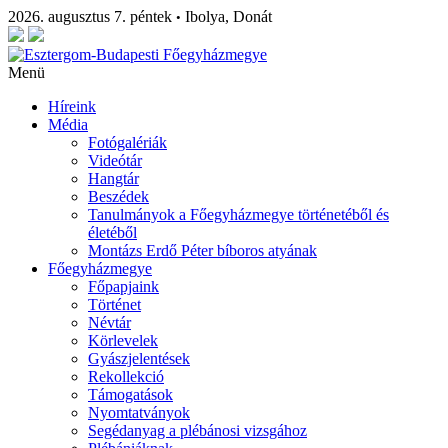
2026. augusztus 7. péntek
Ibolya, Donát
•
Menü
Híreink
Média
Fotógalériák
Videótár
Hangtár
Beszédek
Tanulmányok a Főegyházmegye történetéből és
életéből
Montázs Erdő Péter bíboros atyának
Főegyházmegye
Főpapjaink
Történet
Névtár
Körlevelek
Gyászjelentések
Rekollekció
Támogatások
Nyomtatványok
Segédanyag a plébánosi vizsgához