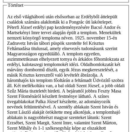
Történet
Az első világháború után elsősorban az Erdélyből áttelepült
családok számára alakították ki a Pongrác úti lakótelepet.
Péterfi József erdélyi pap kezdeményezésére Bacsó Andor és
Martsekényi Imre tervei alapján épült a templom. Menekültek
nemzeti könyörgő temploma néven. 1925. november 15-én
Zadravetz István tábori püspök szentelte fel Krisztus
Feltámadása titulussal, amely elnevezés tudomásunk szerint
Magyaroszágon egyedülálló. A templom egyetlen,
aszimmetrikusan elhelyezett tornya és árkádos főhomlokzata az
erdélyi, kalotaszegi templomokét idézi. Oldalhomlokzatát két
márvány dombormű díszíti, egyik Jézus megkeresztelését, a
másik Krisztus keresztről való levételét ábrázolja. A
háromhajós kis templom főoltárán a feltámadt Üdvözítő szobra
áll. Két mellékoltára van, a bal oldali Szent József, a jobb oldali
Szűz Mária tiszteletét hirdeti. A bejárattól jobbra Feszty Masa
Szent Filoménáról készített festménye látható. A színes
üvegablakokat Palka József készítette, az adományozók
nevének feltüntetésével. A szentély ablakain Szent István és
Szent László alakját örökítette meg alkotójuk, a templomhajó
ablakain is nagyobbrészt magyar szenteket látunk: Szent
Erzsébet, Szent Margit, Szent Imre, valamint Szent Márton,
Szent Mihály és 1-1 székesegyház képe az elszakított