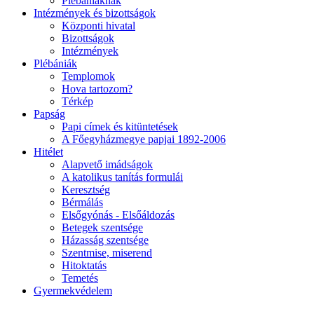
Plébániáknak
Intézmények és bizottságok
Központi hivatal
Bizottságok
Intézmények
Plébániák
Templomok
Hova tartozom?
Térkép
Papság
Papi címek és kitüntetések
A Főegyházmegye papjai 1892-2006
Hitélet
Alapvető imádságok
A katolikus tanítás formulái
Keresztség
Bérmálás
Elsőgyónás - Elsőáldozás
Betegek szentsége
Házasság szentsége
Szentmise, miserend
Hitoktatás
Temetés
Gyermekvédelem