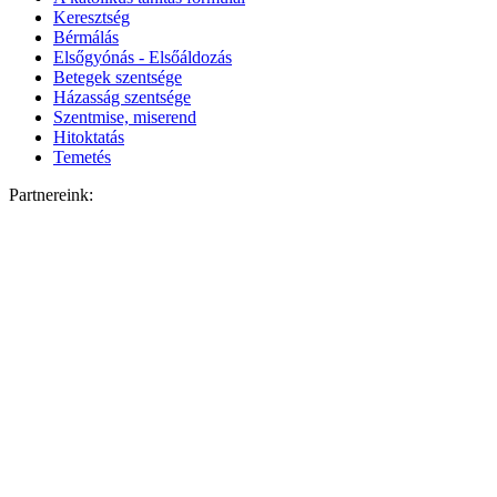
Keresztség
Bérmálás
Elsőgyónás - Elsőáldozás
Betegek szentsége
Házasság szentsége
Szentmise, miserend
Hitoktatás
Temetés
Partnereink: