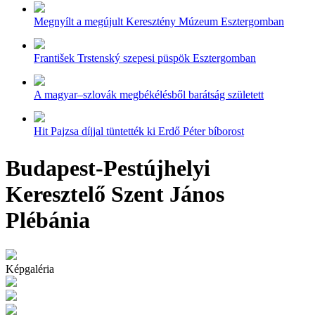
Megnyílt a megújult Keresztény Múzeum Esztergomban
František Trstenský szepesi püspök Esztergomban
A magyar–szlovák megbékélésből barátság született
Hit Pajzsa díjjal tüntették ki Erdő Péter bíborost
Budapest-Pestújhelyi
Keresztelő Szent János
Plébánia
Képgaléria