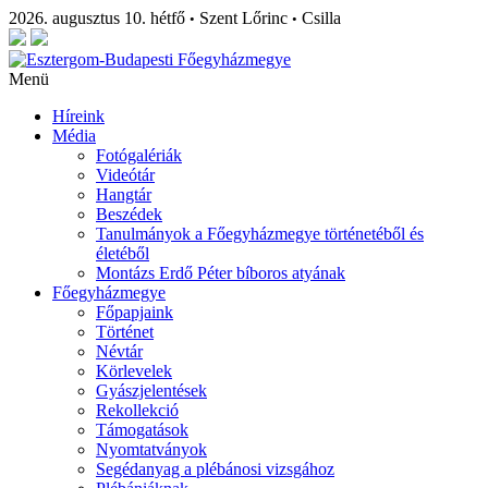
2026. augusztus 10. hétfő
Szent Lőrinc
Csilla
•
•
Menü
Híreink
Média
Fotógalériák
Videótár
Hangtár
Beszédek
Tanulmányok a Főegyházmegye történetéből és
életéből
Montázs Erdő Péter bíboros atyának
Főegyházmegye
Főpapjaink
Történet
Névtár
Körlevelek
Gyászjelentések
Rekollekció
Támogatások
Nyomtatványok
Segédanyag a plébánosi vizsgához