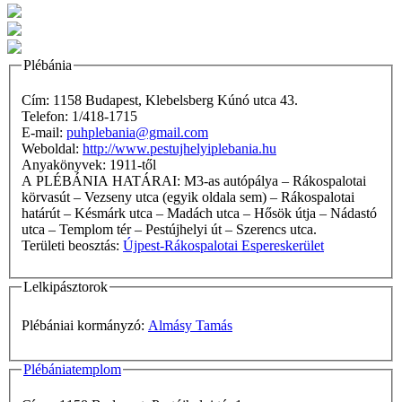
Plébánia
Cím: 1158 Budapest, Klebelsberg Kúnó utca 43.
Telefon: 1/418-1715
E-mail:
puhplebania@gmail.com
Weboldal:
http://www.pestujhelyiplebania.hu
Anyakönyvek: 1911-től
A PLÉBÁNIA HATÁRAI: M3-as autópálya – Rákospalotai
körvasút – Vezseny utca (egyik oldala sem) – Rákospalotai
határút – Késmárk utca – Madách utca – Hősök útja – Nádastó
utca – Templom tér – Pestújhelyi út – Szerencs utca.
Területi beosztás:
Újpest-Rákospalotai Espereskerület
Lelkipásztorok
Plébániai kormányzó:
Almásy Tamás
Plébániatemplom