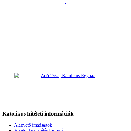
Katolikus hitéleti információk
Alapvető imádságok
A katolikus tanítás formulái