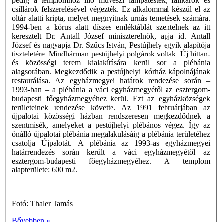
pedig a templomhoz illô művészi lámpatestek, falikarok és
csillárok felszerelésével végezték. Ez alkalommal készül el az
oltár alatti kripta, melyet megnyitnak urnás temetések számára.
1994-ben a kórus alatt díszes emléktáblát szentelnek az itt
keresztelt Dr. Antall József miniszterelnök, apja id. Antall
József és nagyapja Dr. Szűcs István, Pestújhely egyik alapítója
tiszteletére. Mindhárman pestújhelyi polgárok voltak. Új hittan-
és közösségi terem kialakítására kerül sor a plébánia
alagsorában. Megkezdődik a pestújhelyi kórház kápolnájának
restaurálása. Az egyházmegyei határok rendezése során –
1993-ban – a plébánia a váci egyházmegyétől az esztergom-
budapesti főegyházmegyéhez kerül. Ezt az egyházközségek
területeinek rendezése követte. Az 1991 februárjában az
újpalotai közösségi házban rendszeresen megkezdődnek a
szentmisék, amelyeket a pestújhelyi plébános végez. Így az
önálló újpalotai plébánia megalakulásáig a plébánia területéhez
csatolja Újpalotát. A plébánia az 1993-as egyházmegyei
határrendezés során került a váci egyházmegyétől az
esztergom-budapesti főegyházmegyéhez. A templom
alapterülete: 600 m2.
Fotó: Thaler Tamás
Bővebben »