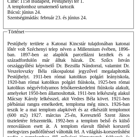
Címe: 1158 Budapest, Pestújhelyi tér 1.
A templomhoz urnatemető tartozik
Búcsú: június 24.
Szentségimádás: február 23. és június 24.
Történet
Pestújhely területe a Katonai Kincstár tulajdonában katonai
lőtér volt Széchenyi telep néven a Millennium évében, 1896-
ban. 1897-ben az alapítók parcellázni kezdtek és a
századfordulón már álltak házak. Dr. Szűcs István
országgyűlési képviselő Dr. Bezsilla Nándorral, valamint Dr.
Veszelovszky Béla rákospalotai jegyzővel megalapították
Pestújhelyt. 1911-ben római katolikus polgári leányiskola,
1920-ban római katolikus polgári fiúiskola, 1925-ben római
katolikus négyévfolyamos felsőkereskedelmi fiúiskola alakult,
amelyeket 1950-ben államosítottak. 1911-ben lelkészség alakul
Mácsay Károly lelkésszel, akit Vedres Béla követ. 1921-ben
plébániai rangra emelkedett, temploma még nincs. 1926-ban
teszik le a mai templom alapkövét és az elkészült templomot
(600 m2) 1927. március 25-én, Keresztelő Szent János
tiszteletére felszentelik. 1992-ben a templom belső és külső
renováláson esett át. A templom elavult fűtését korszerű
melegvizes padlófűtéssel váltották fel. A világítás-korszerűsítést