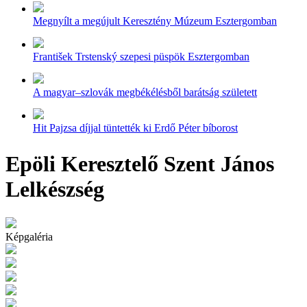
Megnyílt a megújult Keresztény Múzeum Esztergomban
František Trstenský szepesi püspök Esztergomban
A magyar–szlovák megbékélésből barátság született
Hit Pajzsa díjjal tüntették ki Erdő Péter bíborost
Epöli Keresztelő Szent János
Lelkészség
Képgaléria