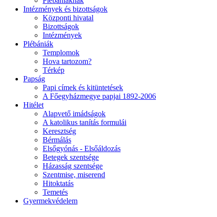
Plébániáknak
Intézmények és bizottságok
Központi hivatal
Bizottságok
Intézmények
Plébániák
Templomok
Hova tartozom?
Térkép
Papság
Papi címek és kitüntetések
A Főegyházmegye papjai 1892-2006
Hitélet
Alapvető imádságok
A katolikus tanítás formulái
Keresztség
Bérmálás
Elsőgyónás - Elsőáldozás
Betegek szentsége
Házasság szentsége
Szentmise, miserend
Hitoktatás
Temetés
Gyermekvédelem