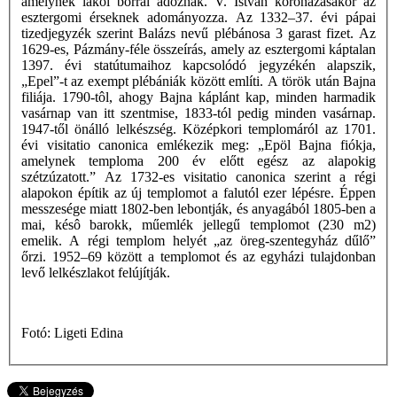
amelynek lakói borral adóznak. V. István koronázásakor az
esztergomi érseknek adományozza. Az 1332–37. évi pápai
tizedjegyzék szerint Balázs nevű plébánosa 3 garast fizet. Az
1629-es, Pázmány-féle összeírás, amely az esztergomi káptalan
1397. évi statútumaihoz kapcsolódó jegyzékén alapszik,
„Epel”-t az exempt plébániák között említi. A török után Bajna
filiája. 1790-tôl, ahogy Bajna káplánt kap, minden harmadik
vasárnap van itt szentmise, 1833-tól pedig minden vasárnap.
1947-től önálló lelkészség. Középkori templomáról az 1701.
évi visitatio canonica emlékezik meg: „Epöl Bajna fiókja,
amelynek temploma 200 év előtt egész az alapokig
szétzúzatott.” Az 1732-es visitatio canonica szerint a régi
alapokon építik az új templomot a falutól ezer lépésre. Éppen
messzesége miatt 1802-ben lebontják, és anyagából 1805-ben a
mai, késô barokk, műemlék jellegű templomot (230 m2)
emelik. A régi templom helyét „az öreg-szentegyház dűlő”
őrzi. 1952–69 között a templomot és az egyházi tulajdonban
levő lelkészlakot felújítják.
Fotó: Ligeti Edina