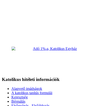
Katolikus hitéleti információk
Alapvető imádságok
A katolikus tanítás formulái
Keresztség
Bérmálás
Elsőgyónás - Elsőáldozás