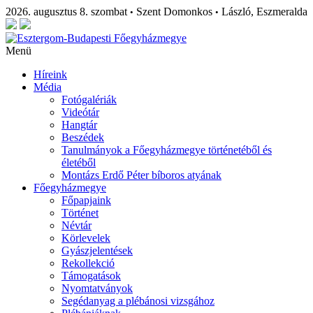
2026. augusztus 8. szombat
Szent Domonkos
László, Eszmeralda
•
•
Menü
Híreink
Média
Fotógalériák
Videótár
Hangtár
Beszédek
Tanulmányok a Főegyházmegye történetéből és
életéből
Montázs Erdő Péter bíboros atyának
Főegyházmegye
Főpapjaink
Történet
Névtár
Körlevelek
Gyászjelentések
Rekollekció
Támogatások
Nyomtatványok
Segédanyag a plébánosi vizsgához