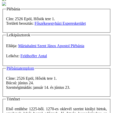
Plébánia
Cím: 2526 Epöl, Hősök tere 1.
Területi beosztás:
Főszékesegyházi Espereskerület
Lelkipásztorok
Ellátja:
Máriahalmi Szent János Apostol Plébánia
Lelkész:
Feldhoffer Antal
Plébániatemplom
Címe: 2526 Epöl, Hősök tere 1.
Búcsú: június 24.
Szentségimádás: január 14. és június 23.
Történet
Első említése 1225-ből. 1270-es oklevél szerint királyi birtok,