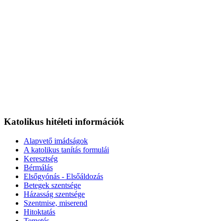
Katolikus hitéleti információk
Alapvető imádságok
A katolikus tanítás formulái
Keresztség
Bérmálás
Elsőgyónás - Elsőáldozás
Betegek szentsége
Házasság szentsége
Szentmise, miserend
Hitoktatás
Temetés