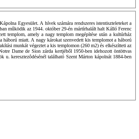
Kápolna Egyesület. A hívek számára rendszeres istentiszteleteket a
ban működik az 1944. október 29-én mártírhalált halt Kálló Ferenc
vezett templom, amely a nagy templom megépítése után a kultúrház
 a háború miatt. A nagy károkat szenvedett kis templomot a háború
akítási munkát végeztet a kis templomon (260 m2) és elkészítteti az
i Notre Dame de Sion zárda kertjéből 1950-ben idehozott öntöttvas
k u. keresztezôdésénél található Szent Márton kápolnát 1884-ben