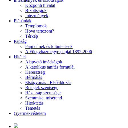
Intézmények és bizottságok
Központi hivatal
Bizottságok
Intézmények
Plébániák
Templomok
Hova tartozom?
Térkép
Papság
Papi címek és kitüntetések
A Főegyházmegye papjai 1892-2006
Hitélet
Alapvető imádságok
A katolikus tanítás formulái
Keresztség
Bérmálás
Elsőgyónás - Elsőáldozás
Betegek szentsége
Házasság szentsége
Szentmise, miserend
Hitoktatás
Temetés
Gyermekvédelem