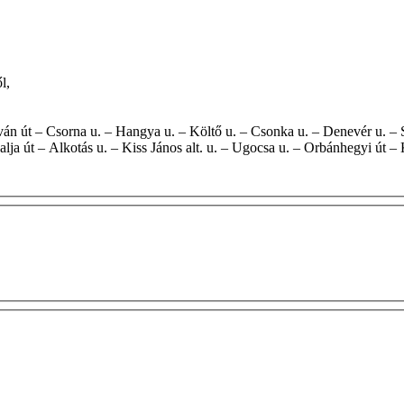
ől,
lja út – Alkotás u. – Kiss János alt. u. – Ugocsa u. – Orbánhegyi út – 