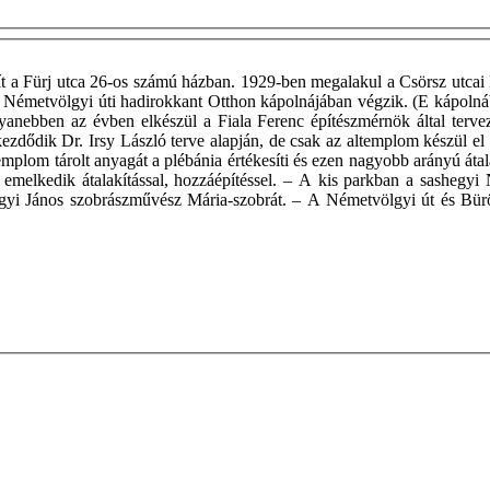
t a Fürj utca 26-os számú házban. 1929-ben megalakul a Csörsz utcai 
 a Németvölgyi úti hadirokkant Otthon kápolnájában végzik. (E kápolná
gyanebben az évben elkészül a Fiala Ferenc építészmérnök által ter
ezdődik Dr. Irsy László terve alapján, de csak az altemplom készül el
plom tárolt anyagát a plébánia értékesíti és ezen nagyobb arányú átal
 emelkedik átalakítással, hozzáépítéssel. – A kis parkban a sashegy
egyi János szobrászművész Mária-szobrát. – A Németvölgyi út és Bürö