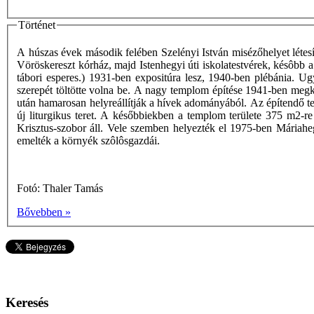
Történet
A húszas évek második felében Szelényi István misézőhelyet létesí
Vöröskereszt kórház, majd Istenhegyi úti iskolatestvérek, késôbb
tábori esperes.) 1931-ben expositúra lesz, 1940-ben plébánia. U
szerepét töltötte volna be. A nagy templom építése 1941-ben megk
után hamarosan helyreállítják a hívek adományából. Az építendő tem
új liturgikus teret. A későbbiekben a templom területe 375 m2-re
Krisztus-szobor áll. Vele szemben helyezték el 1975-ben Máriah
emelték a környék szôlôsgazdái.
Fotó: Thaler Tamás
Bővebben »
Keresés