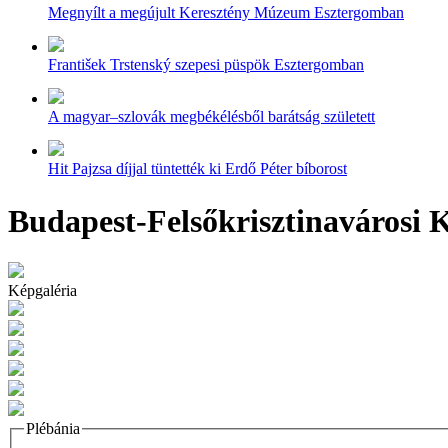
Megnyílt a megújult Keresztény Múzeum Esztergomban
František Trstenský szepesi püspök Esztergomban
A magyar–szlovák megbékélésből barátság született
Hit Pajzsa díjjal tüntették ki Erdő Péter bíborost
Budapest-Felsőkrisztinavárosi K
Képgaléria
Plébánia