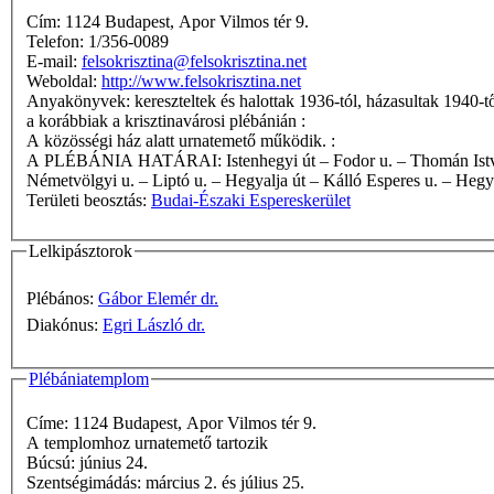
Cím: 1124 Budapest, Apor Vilmos tér 9.
Telefon: 1/356-0089
E-mail:
felsokrisztina@felsokrisztina.net
Weboldal:
http://www.felsokrisztina.net
Anyakönyvek: kereszteltek és halottak 1936-tól, házasultak 1940-t
a korábbiak a krisztinavárosi plébánián :
A közösségi ház alatt urnatemető működik. :
A PLÉBÁNIA HATÁRAI: Istenhegyi út – Fodor u. – Thomán István út – Csorna u. – Hangya u. – Költő u. – Csonka u. – Denevér u. – Szúnyog u. – Tállya u. – Bürök u. – Németvölgyi lépcső –
Németvölgyi u. – Liptó u. – Hegyalja út – Kálló Esperes u. – Hegya
Területi beosztás:
Budai-Északi Espereskerület
Lelkipásztorok
Plébános:
Gábor Elemér dr.
Diakónus:
Egri László dr.
Plébániatemplom
Címe: 1124 Budapest, Apor Vilmos tér 9.
A templomhoz urnatemető tartozik
Búcsú: június 24.
Szentségimádás: március 2. és július 25.