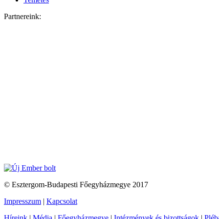
Partnereink:
© Esztergom-Budapesti Főegyházmegye 2017
Impresszum
|
Kapcsolat
Híreink
|
Média
|
Főegyházmegye
|
Intézmények és bizottságok
|
Pléb