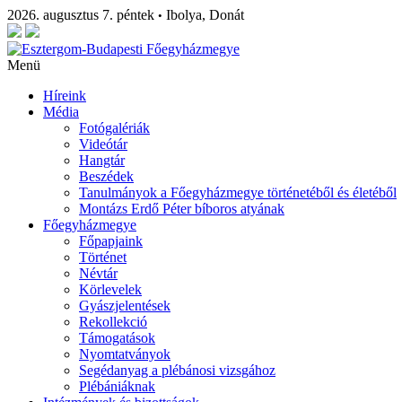
2026. augusztus 7. péntek
Ibolya, Donát
•
Menü
Híreink
Média
Fotógalériák
Videótár
Hangtár
Beszédek
Tanulmányok a Főegyházmegye történetéből és életéből
Montázs Erdő Péter bíboros atyának
Főegyházmegye
Főpapjaink
Történet
Névtár
Körlevelek
Gyászjelentések
Rekollekció
Támogatások
Nyomtatványok
Segédanyag a plébánosi vizsgához
Plébániáknak