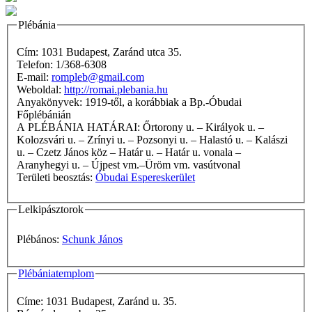
Plébánia
Cím: 1031 Budapest, Zaránd utca 35.
Telefon: 1/368-6308
E-mail:
rompleb@gmail.com
Weboldal:
http://romai.plebania.hu
Anyakönyvek: 1919-től, a korábbiak a Bp.-Óbudai
Főplébánián
A PLÉBÁNIA HATÁRAI: Őrtorony u. – Királyok u. –
Kolozsvári u. – Zrínyi u. – Pozsonyi u. – Halastó u. – Kalászi
u. – Czetz János köz – Határ u. – Határ u. vonala –
Aranyhegyi u. – Újpest vm.–Üröm vm. vasútvonal
Területi beosztás:
Óbudai Espereskerület
Lelkipásztorok
Plébános:
Schunk János
Plébániatemplom
Címe: 1031 Budapest, Zaránd u. 35.