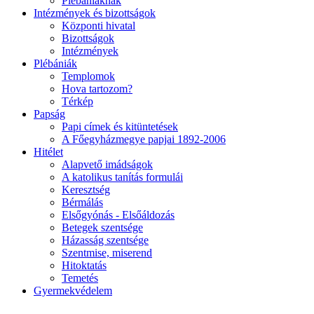
Plébániáknak
Intézmények és bizottságok
Központi hivatal
Bizottságok
Intézmények
Plébániák
Templomok
Hova tartozom?
Térkép
Papság
Papi címek és kitüntetések
A Főegyházmegye papjai 1892-2006
Hitélet
Alapvető imádságok
A katolikus tanítás formulái
Keresztség
Bérmálás
Elsőgyónás - Elsőáldozás
Betegek szentsége
Házasság szentsége
Szentmise, miserend
Hitoktatás
Temetés
Gyermekvédelem