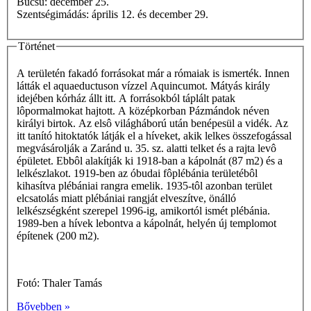
Búcsú: december 25.
Szentségimádás: április 12. és december 29.
Történet
A területén fakadó forrásokat már a rómaiak is ismerték. Innen
látták el aquaeductuson vízzel Aquincumot. Mátyás király
idejében kórház állt itt. A forrásokból táplált patak
lôpormalmokat hajtott. A középkorban Pázmándok néven
királyi birtok. Az elsô világháború után benépesül a vidék. Az
itt tanító hitoktatók látják el a híveket, akik lelkes összefogással
megvásárolják a Zaránd u. 35. sz. alatti telket és a rajta levô
épületet. Ebbôl alakítják ki 1918-ban a kápolnát (87 m2) és a
lelkészlakot. 1919-ben az óbudai fôplébánia területébôl
kihasítva plébániai rangra emelik. 1935-tôl azonban terület
elcsatolás miatt plébániai rangját elveszítve, önálló
lelkészségként szerepel 1996-ig, amikortól ismét plébánia.
1989-ben a hívek lebontva a kápolnát, helyén új templomot
építenek (200 m2).
Fotó: Thaler Tamás
Bővebben »