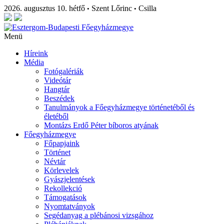
2026. augusztus 10. hétfő
Szent Lőrinc
Csilla
•
•
Menü
Híreink
Média
Fotógalériák
Videótár
Hangtár
Beszédek
Tanulmányok a Főegyházmegye történetéből és
életéből
Montázs Erdő Péter bíboros atyának
Főegyházmegye
Főpapjaink
Történet
Névtár
Körlevelek
Gyászjelentések
Rekollekció
Támogatások
Nyomtatványok
Segédanyag a plébánosi vizsgához