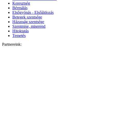
Keresztség
Bérmálás
Elsőgyónás - Elsőáldozás
Betegek szentsége
Házasság szentsége
Szentmise, miserend
Hitoktatás
Temetés
Partnereink: