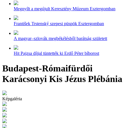
Megnyílt a megújult Keresztény Múzeum Esztergomban
František Trstenský szepesi püspök Esztergomban
A magyar–szlovák megbékélésből barátság született
Hit Pajzsa díjjal tüntették ki Erdő Péter bíborost
Budapest-Rómaifürdői
Karácsonyi Kis Jézus Plébánia
Képgaléria