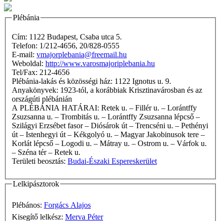
Plébánia
Cím: 1122 Budapest, Csaba utca 5.
Telefon: 1/212-4656, 20/828-0555
E-mail:
vmajorplebania@freemail.hu
Weboldal:
http://www.varosmajoriplebania.hu
Tel/Fax: 212-4656
Plébánia-lakás és közösségi ház: 1122 Ignotus u. 9.
Anyakönyvek: 1923-tól, a korábbiak Krisztinavárosban és az
országúti plébánián
A PLÉBÁNIA HATÁRAI: Retek u. – Fillér u. – Lorántffy
Zsuzsanna u. – Trombitás u. – Lorántffy Zsuzsanna lépcső –
Szilágyi Erzsébet fasor – Diósárok út – Trencséni u. – Pethényi
út – Istenhegyi út – Kékgolyó u. – Magyar Jakobinusok tere –
Korlát lépcső – Logodi u. – Mátray u. – Ostrom u. – Várfok u.
– Széna tér – Retek u.
Területi beosztás:
Budai-Északi Espereskerület
Lelkipásztorok
Plébános:
Forgács Alajos
Kisegítő lelkész:
Merva Péter