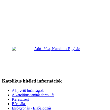
Katolikus hitéleti információk
Alapvető imádságok
A katolikus tanítás formulái
Keresztség
Bérmálás
Elsőgyónás - Elsőáldozás