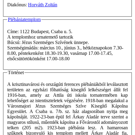
Diakónus:
Horváth Zoltán
Plébániatemplom
Címe: 1122 Budapest, Csaba u. 5.
A templomhoz urnatemető tartozik
Búcsú: Jézus Szentséges Szívének ünnepe.
Szentségimádás: március 10., június 3., hétköznapokon 7.30-
8.00, péntekenként 18.30-19.30, vasárnap 17.00-17.45,
elsőcsütörtökönként 17.00-18.00
Történet
A krisztinavárosi és országúti ferences plébániákból leválasztott
területen az egyházi fôhatóság kisegítő lelkészséget állít fel
1916-ban, amely az Attila úti iskola tornatermében kap
lehetőséget az istentiszteletek végzésére. 1918-ban megalakul a
Városmajori Jézus Szentséges Szíve Kisegítő Kápolna
Egyesület. A Csaba u. 7/b. sz. ház alagsorában nyitja meg
kápolnáját. 1922-23-ban épül fel Árkay Aladár terve szerint a
magyaros stílusú, műemlék kápolna a Fővárostól adományozott
telken (205 m2). 1923-ban plébánia lesz. A hamarosan
szűknek bizonyuló kis templom mellett Árkay Aladár fia,