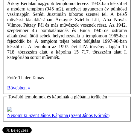
Árkay Bertalan nagyobb templomot tervez. 1933-ban készül el
a modern templom (945 m2), amelyet ugyanezen év pünkösd
vasárnapján Serédi Jusztinián bíboros szentel fel. A belső
művészi kialakításában Árkayné Sztehló Lili, Aba Novák
Vilmos, Pátzay Pál és más művészek vesznek részt. Az 1942.
szeptember 4-i bombatámadás és Buda 1945-ös ostroma
alkalmával ütött sebek helyrehozatala a templomon 1965-ben
fejeződik be. A templom teljes belső felújítása 1997-98-ban
készül el. A templom az 1997. évi LIV. törvény alapján 15
718. törzsszám alatt, a kápolna 15 717. törzsszám alatt I.
kategóriába sorolt műemlék.
Fotó: Thaler Tamás
Bővebben »
További templomok és kápolnák a plébánia területén
Nepomuki Szent János Kápolna (Szent János Kórház)