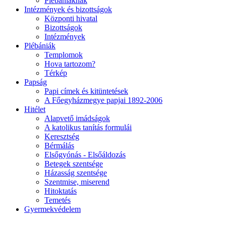
Plébániáknak
Intézmények és bizottságok
Központi hivatal
Bizottságok
Intézmények
Plébániák
Templomok
Hova tartozom?
Térkép
Papság
Papi címek és kitüntetések
A Főegyházmegye papjai 1892-2006
Hitélet
Alapvető imádságok
A katolikus tanítás formulái
Keresztség
Bérmálás
Elsőgyónás - Elsőáldozás
Betegek szentsége
Házasság szentsége
Szentmise, miserend
Hitoktatás
Temetés
Gyermekvédelem