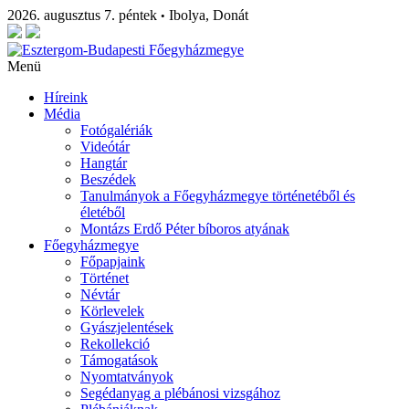
2026. augusztus 7. péntek
Ibolya, Donát
•
Menü
Híreink
Média
Fotógalériák
Videótár
Hangtár
Beszédek
Tanulmányok a Főegyházmegye történetéből és
életéből
Montázs Erdő Péter bíboros atyának
Főegyházmegye
Főpapjaink
Történet
Névtár
Körlevelek
Gyászjelentések
Rekollekció
Támogatások
Nyomtatványok
Segédanyag a plébánosi vizsgához