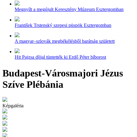
Megnyílt a megújult Keresztény Múzeum Esztergomban
František Trstenský szepesi püspök Esztergomban
A magyar–szlovák megbékélésből barátság született
Hit Pajzsa díjjal tüntették ki Erdő Péter bíborost
Budapest-Városmajori Jézus
Szíve Plébánia
Képgaléria