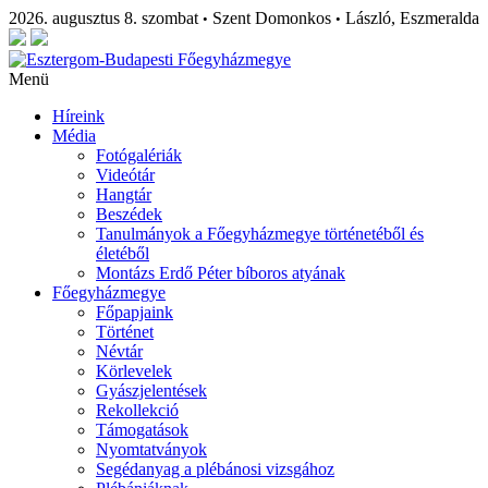
2026. augusztus 8. szombat
Szent Domonkos
László, Eszmeralda
•
•
Menü
Híreink
Média
Fotógalériák
Videótár
Hangtár
Beszédek
Tanulmányok a Főegyházmegye történetéből és
életéből
Montázs Erdő Péter bíboros atyának
Főegyházmegye
Főpapjaink
Történet
Névtár
Körlevelek
Gyászjelentések
Rekollekció
Támogatások
Nyomtatványok
Segédanyag a plébánosi vizsgához