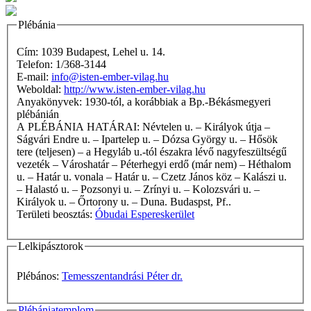
Plébánia
Cím: 1039 Budapest, Lehel u. 14.
Telefon: 1/368-3144
E-mail:
info@isten-ember-vilag.hu
Weboldal:
http://www.isten-ember-vilag.hu
Anyakönyvek: 1930-tól, a korábbiak a Bp.-Békásmegyeri
plébánián
A PLÉBÁNIA HATÁRAI: Névtelen u. – Királyok útja –
Ságvári Endre u. – Ipartelep u. – Dózsa György u. – Hősök
tere (teljesen) – a Hegyláb u.-tól északra lévő nagyfeszültségű
vezeték – Városhatár – Péterhegyi erdő (már nem) – Héthalom
u. – Határ u. vonala – Határ u. – Czetz János köz – Kalászi u.
– Halastó u. – Pozsonyi u. – Zrínyi u. – Kolozsvári u. –
Királyok u. – Őrtorony u. – Duna. Budaspst, Pf..
Területi beosztás:
Óbudai Espereskerület
Lelkipásztorok
Plébános:
Temesszentandrási Péter dr.
Plébániatemplom