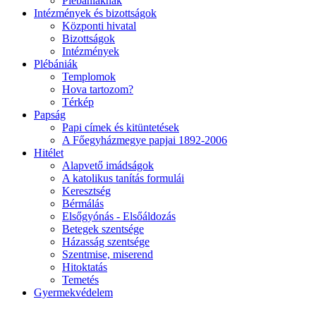
Plébániáknak
Intézmények és bizottságok
Központi hivatal
Bizottságok
Intézmények
Plébániák
Templomok
Hova tartozom?
Térkép
Papság
Papi címek és kitüntetések
A Főegyházmegye papjai 1892-2006
Hitélet
Alapvető imádságok
A katolikus tanítás formulái
Keresztség
Bérmálás
Elsőgyónás - Elsőáldozás
Betegek szentsége
Házasság szentsége
Szentmise, miserend
Hitoktatás
Temetés
Gyermekvédelem