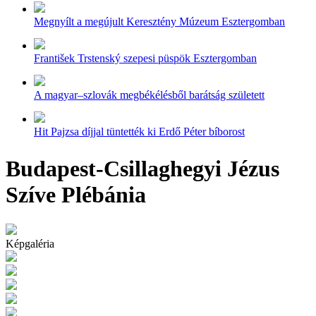
Megnyílt a megújult Keresztény Múzeum Esztergomban
František Trstenský szepesi püspök Esztergomban
A magyar–szlovák megbékélésből barátság született
Hit Pajzsa díjjal tüntették ki Erdő Péter bíborost
Budapest-Csillaghegyi Jézus
Szíve Plébánia
Képgaléria