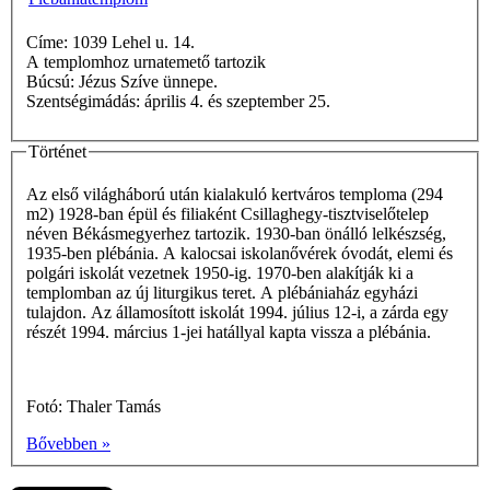
Címe: 1039 Lehel u. 14.
A templomhoz urnatemető tartozik
Búcsú: Jézus Szíve ünnepe.
Szentségimádás: április 4. és szeptember 25.
Történet
Az első világháború után kialakuló kertváros temploma (294
m2) 1928-ban épül és filiaként Csillaghegy-tisztviselőtelep
néven Békásmegyerhez tartozik. 1930-ban önálló lelkészség,
1935-ben plébánia. A kalocsai iskolanővérek óvodát, elemi és
polgári iskolát vezetnek 1950-ig. 1970-ben alakítják ki a
templomban az új liturgikus teret. A plébániaház egyházi
tulajdon. Az államosított iskolát 1994. július 12-i, a zárda egy
részét 1994. március 1-jei hatállyal kapta vissza a plébánia.
Fotó: Thaler Tamás
Bővebben »