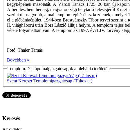
kegyképének másolatát. A Városi Tanács 1725–26-ban új kápolnát 
Albert tescheni herceg, magyarországi helytartó feleségéről Kriszt
szerint új, nagyobb, a mai templom építéséhez kezdenek, amelyet 1
el a plébániaépület, 1944-ben Brestyánszky Tibor tervei szerint a
II. világháború után Bors László állítja helyre. A templom teljes 
vétele folyamatban van. A templom az 1997. évi LIV. törvény alapjá
Fotó: Thaler Tamás
Bővebben »
Templom- és kápolnaigazgatóságok a plébánia területén:
Szent Kereszt Templomigazgatóság (Táltos u.)
Keresés
Az oldalon