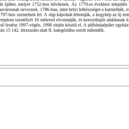
építtet, melyet 1752-ben bővítenek. Az 1770-es években település k
inavárosnak neveznek. 1786-ban, mint helyi lelkészséget a karmeliták,
797-ben szentelnek fel. A régi kápolnát lebontják, a kegykép az új t
 templom szentélyét 10 méterrel elvontatják, és kereszthajót alakítan
belsô festése 1997-végén, 1998 elején készül el. A plébániaépület egyh
n 15 142. törzsszám alatt II. kategóriába sorolt műemlék.