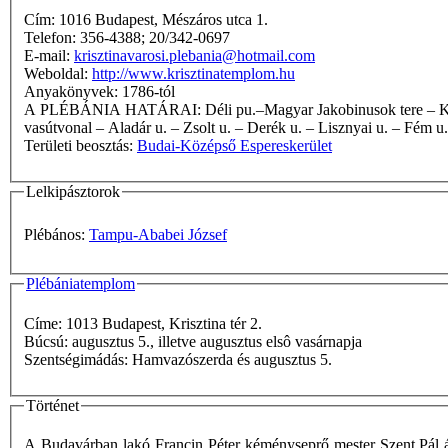
Cím: 1016 Budapest, Mészáros utca 1.
Telefon: 356-4388; 20/342-0697
E-mail:
krisztinavarosi.plebania@hotmail.com
Weboldal:
http://www.krisztinatemplom.hu
Anyakönyvek: 1786-tól
A PLÉBÁNIA HATÁRAI: Déli pu.–Magyar Jakobinusok tere – Kékgolyó u. – Németvölgyi út – Királyhágó tér – Ugocsa u. – Kiss János altb. u. – Alkotás u. – Hegyalja út – Déli pu.–Kelenföldi pu.
vasútvonal – Aladár u. – Zsolt u. – Derék u. – Lisznyai u. – Fém u
Területi beosztás:
Budai-Középső Espereskerület
Lelkipásztorok
Plébános:
Tampu-Ababei József
Plébániatemplom
Címe: 1013 Budapest, Krisztina tér 2.
Búcsú: augusztus 5., illetve augusztus elsô vasárnapja
Szentségimádás: Hamvazószerda és augusztus 5.
Történet
A Budavárban lakó Francin Péter kéményseprő mester Szent Pál ár