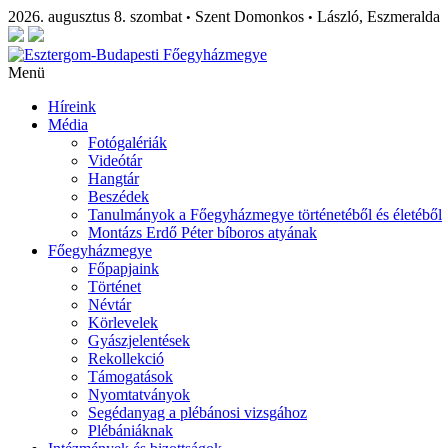
2026. augusztus 8. szombat
Szent Domonkos
László, Eszmeralda
•
•
Menü
Híreink
Média
Fotógalériák
Videótár
Hangtár
Beszédek
Tanulmányok a Főegyházmegye történetéből és életéből
Montázs Erdő Péter bíboros atyának
Főegyházmegye
Főpapjaink
Történet
Névtár
Körlevelek
Gyászjelentések
Rekollekció
Támogatások
Nyomtatványok
Segédanyag a plébánosi vizsgához
Plébániáknak