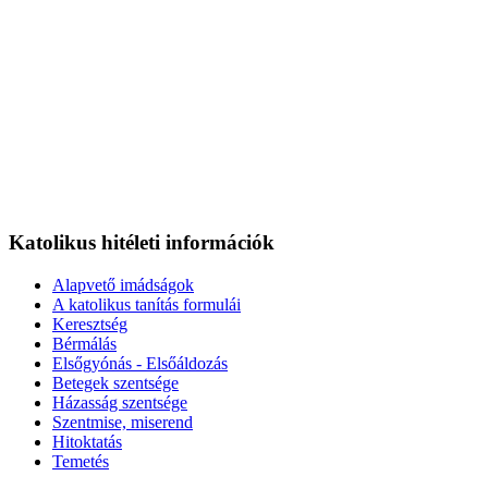
Katolikus hitéleti információk
Alapvető imádságok
A katolikus tanítás formulái
Keresztség
Bérmálás
Elsőgyónás - Elsőáldozás
Betegek szentsége
Házasság szentsége
Szentmise, miserend
Hitoktatás
Temetés