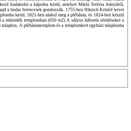
ezd kialakulni a kápolna körül, amelyet Mária Terézia leányáról,
 majd a budai ferencesek gondozzák. 1755-ben Hikisch Kristóf tervei
emplomba kerül. 1821-ben alakul meg a plébánia, és 1824-ben készül
ak ki a műemlék templomban (650 m2) A súlyos háborús sérüléseket a
ázi tulajdon. A plébániatemplom és a templomkert egyházi tulajdonba