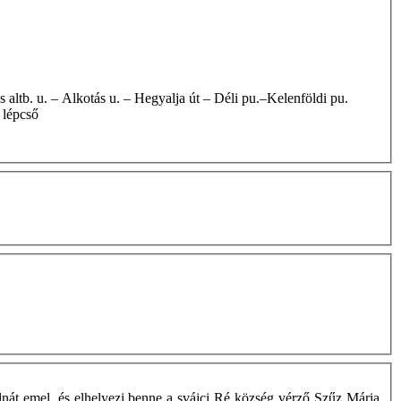
 lépcső
nát emel, és elhelyezi benne a svájci Ré község vérző Szűz Mária