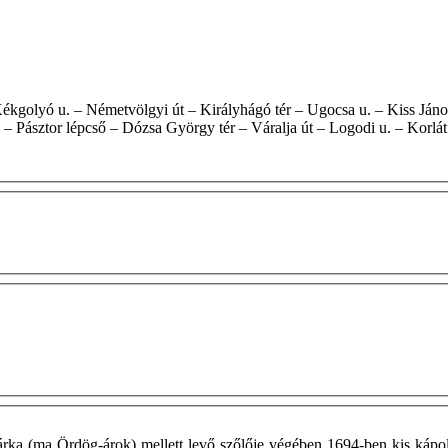
. – Pásztor lépcső – Dózsa György tér – Váralja út – Logodi u. – Korlát
ka (ma Ördög-árok) mellett levő szőlője végében 1694-ben kis kápol