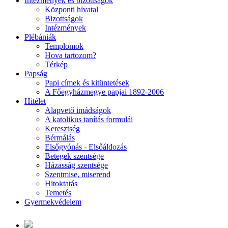
Intézmények és bizottságok
Központi hivatal
Bizottságok
Intézmények
Plébániák
Templomok
Hova tartozom?
Térkép
Papság
Papi címek és kitüntetések
A Főegyházmegye papjai 1892-2006
Hitélet
Alapvető imádságok
A katolikus tanítás formulái
Keresztség
Bérmálás
Elsőgyónás - Elsőáldozás
Betegek szentsége
Házasság szentsége
Szentmise, miserend
Hitoktatás
Temetés
Gyermekvédelem