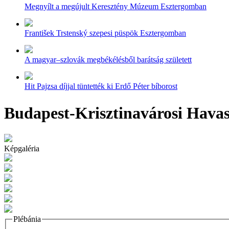
Megnyílt a megújult Keresztény Múzeum Esztergomban
František Trstenský szepesi püspök Esztergomban
A magyar–szlovák megbékélésből barátság született
Hit Pajzsa díjjal tüntették ki Erdő Péter bíborost
Budapest-Krisztinavárosi Hava
Képgaléria
Plébánia