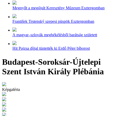
Megnyílt a megújult Keresztény Múzeum Esztergomban
František Trstenský szepesi püspök Esztergomban
A magyar–szlovák megbékélésből barátság született
Hit Pajzsa díjjal tüntették ki Erdő Péter bíborost
Budapest-Soroksár-Újtelepi
Szent István Király Plébánia
Képgaléria