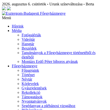
2026. augusztus 6. csütörtök
Urunk színeváltozása
Berta
•
•
Menü
Híreink
Média
Fotógalériák
Videótár
Hangtár
Beszédek
Tanulmányok a Főegyházmegye történetéből és
életéből
Montázs Erdő Péter bíboros atyának
Főegyházmegye
Főpapjaink
Történet
Névtár
Körlevelek
Gyászjelentések
Rekollekció
Támogatások
Nyomtatványok
Segédanyag a plébánosi vizsgához