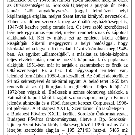
az Oltáriszentséget is. Soroksár-Újtelepet a püspök úr 1946.
január 1-től anyakönyvezési joggal felruházott helyi
káplánsággá erigálta, melyet Szent István királyról neveztek el.
Ebben az idôben szervezik meg az önálló egyházközséget is,
1947-től kezdve pedig curatia lett. Öt évre szóló szerzôdéssel
bérelnek egy romos épületet, melyet rendbehoznak és kápolnát
alakítanak ki. Két év múlva ezt az épületet iskola céljára
kisajátítják. Sikerül megegyezni a helyi hatósággal, hogy
iskola-kápolna legyen. Két családi házat vásárolnak meg 1948-
ban. Az egyiket „államosítják”, a másikat az iskola-kápolna
teljes elvétele után, rendbe hozzák kápolnának és paplaknak
alakítják, 1951-ben már itt tartják a szentmiséket és őrzik az
Oltáriszentséget. Ez a ház 150 négyszögöl területen van,
jelenlegi formájában 1958-ban készült el. Az épület alapterülete
94 m2 sekrestyével és raktárral együtt. A belső teret 1965-ben
rendezik át az új liturgiának megfelelôen. Teljes felújítását
1972-ben végzik el. Értékesek a színes ólomüveg ablakok, a
Fatimából kapott fából faragott szoborcsoport, mely a Fatimai
jelenést ábrázolja és a fából faragott kereszt Corpusszal. 1996-
tól plébánia. A Budapest XXIII., Szentlôrinci úti lakótelepen –
a Budapest Fôváros XXIII. kerület Soroksár Önkormányzata,
Budapest Főváros Önkormányzata, illetve a Bp.–Soroksár–
Újtelep Szent István király lelkészség között 1996. május 7-én
létrejött szerződés alapján – 195 271/93 hrsz-ú, 5485 m2