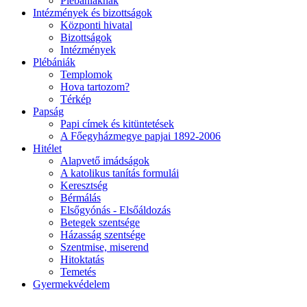
Plébániáknak
Intézmények és bizottságok
Központi hivatal
Bizottságok
Intézmények
Plébániák
Templomok
Hova tartozom?
Térkép
Papság
Papi címek és kitüntetések
A Főegyházmegye papjai 1892-2006
Hitélet
Alapvető imádságok
A katolikus tanítás formulái
Keresztség
Bérmálás
Elsőgyónás - Elsőáldozás
Betegek szentsége
Házasság szentsége
Szentmise, miserend
Hitoktatás
Temetés
Gyermekvédelem