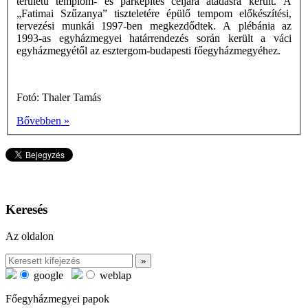
területű templom- és parképítés céljára átadásra került. A
„Fatimai Szűzanya” tiszteletére épülő tempom előkészítési,
tervezési munkái 1997-ben megkezdődtek. A plébánia az
1993-as egyházmegyei határrendezés során került a váci
egyházmegyétől az esztergom-budapesti főegyházmegyéhez.
Fotó: Thaler Tamás
Bővebben »
Keresés
Az oldalon
google
weblap
Főegyházmegyei papok