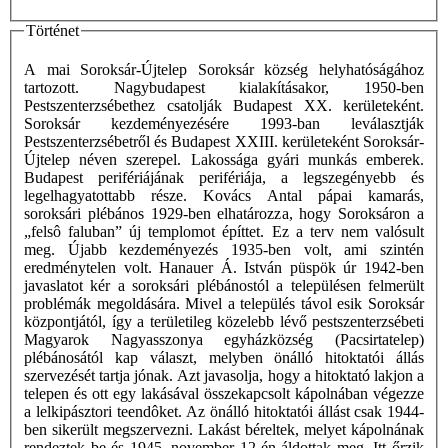
Történet
A mai Soroksár-Újtelep Soroksár község helyhatóságához
tartozott. Nagybudapest kialakításakor, 1950-ben
Pestszenterzsébethez csatolják Budapest XX. kerületeként.
Soroksár kezdeményezésére 1993-ban leválasztják
Pestszenterzsébetről és Budapest XXIII. kerületeként Soroksár-
Újtelep néven szerepel. Lakossága gyári munkás emberek.
Budapest perifériájának perifériája, a legszegényebb és
legelhagyatottabb része. Kovács Antal pápai kamarás,
soroksári plébános 1929-ben elhatározza, hogy Soroksáron a
„felsô faluban” új templomot építtet. Ez a terv nem valósult
meg. Újabb kezdeményezés 1935-ben volt, ami szintén
eredménytelen volt. Hanauer Á. István püspök úr 1942-ben
javaslatot kér a soroksári plébánostól a településen felmerült
problémák megoldására. Mivel a település távol esik Soroksár
központjától, így a területileg közelebb lévő pestszenterzsébeti
Magyarok Nagyasszonya egyházközség (Pacsirtatelep)
plébánosától kap választ, melyben önálló hitoktatói állás
szervezését tartja jónak. Azt javasolja, hogy a hitoktató lakjon a
telepen és ott egy lakásával összekapcsolt kápolnában végezze
a lelkipásztori teendôket. Az önálló hitoktatói állást csak 1944-
ben sikerült megszervezni. Lakást béreltek, melyet kápolnának
rendeztek be és 1945. november 12-én áldottak meg. Itt őrzik