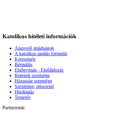
Katolikus hitéleti információk
Alapvető imádságok
A katolikus tanítás formulái
Keresztség
Bérmálás
Elsőgyónás - Elsőáldozás
Betegek szentsége
Házasság szentsége
Szentmise, miserend
Hitoktatás
Temetés
Partnereink: