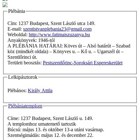
Plébánia
Cím: 1237 Budapest, Szent László utca 149.
E-mail:
szentistvanplebania23@gmail.com
Weboldal:
http://www.fatimaiszuzanya.hu
Anyakönyvek: 1946-tól
A PLÉBÁNIA HATÁRAI: Köves út – Alsó határút – Szabad
köz (mindkét oldala) – Könyves u. – Kő u. – Ugarszél út –
Szentlőrinci út.
Területi beosztás:
Pestszentlőrinc-Soroksári Espereskerület
Lelkipásztorok
Plébános:
Király Attila
Plébániatemplom
Címe: 1237 Budapest, Szent László u. 149.
A templomhoz urnatemető tartozik
Búcsú: május 13. és október 13-a utáni vasárnap.
Szentségimádás: május 12. és december 22.