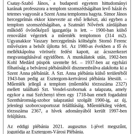
Csatay-Szabó János, a budapesti egyetem hittudományi
karának professzora a templom szomszédságában levő házát és
tetemes vagyonát a Szent Anna templomra hagyta. Simor János
hercegprímás ekkor kinevezte az első lelkészt, aki egyben a
templom szomszédságában, a Szatmári Nővérek zárdájában
működő óvónőképző igazgatója is lett. – 1900-ban külső
renoválást végeztek a műemlék templomon (314 m2).
Ugyanakkor Vaszary hercegprímás költségén Stornó Ferenc
művészien a belsőt újította fel. Az 1980-as években a fő és
mellékkápolna vörösréz fedést kapott, az ácsszerkezet
megvastagításával egyidőben. A munkálatok után, 1902-ben
Kohl Medárd püspök szentelte fel. – 1937-ben az egyházi
főhatóság a belvárosi plébániából diszmembrálva alakította ki a
Szent Anna plébániát. A Szt. Anna plébánia külső területéből
1943-ban pedig az Esztergom-kertvárosi plébánia létesült. –
Műemlék jellegű a templom (műemléki törzsszáma 2327)
mellett található Szt. Vendel-szobornak a talapzata, amely
egykor a mai Széchenyi téren egy 1718-ban emelt fogadalmi
Szentháromság-szobor talapzatául szolgált 1900-ig, az új,
jelenlegi szoborcsoportozat felállításáig. Műemlékileg védett,
törzsszáma 2367, a hívek adományából került 1997-ben
felújításra.
Az eddigi plébánia 2021. augusztus 1-jével megszűnt,
jogutódja az Esztergom-Városi Plébánia.