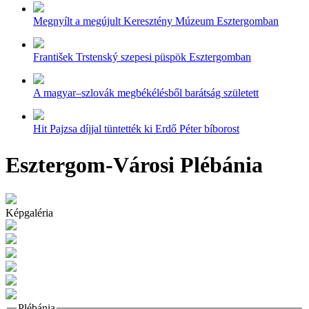
Megnyílt a megújult Keresztény Múzeum Esztergomban
František Trstenský szepesi püspök Esztergomban
A magyar–szlovák megbékélésből barátság született
Hit Pajzsa díjjal tüntették ki Erdő Péter bíborost
Esztergom-Városi Plébánia
Képgaléria
Plébánia