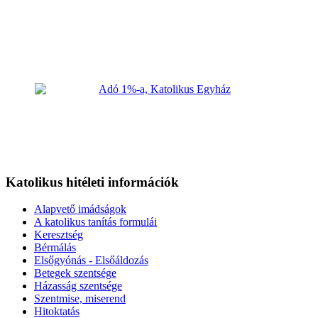
Katolikus hitéleti információk
Alapvető imádságok
A katolikus tanítás formulái
Keresztség
Bérmálás
Elsőgyónás - Elsőáldozás
Betegek szentsége
Házasság szentsége
Szentmise, miserend
Hitoktatás