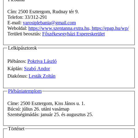
Cím: 2500 Esztergom, Rudnay tér 9.
Telefon: 33/312-291
E-mail:
varosiplebania@gmail.com
Weboldal:
https://www.szentanna.extra.hu, https://epap.hu/wp/
Területi beosztás:
Főszékesegyházi Espereskerület
Lelkipásztorok
Plébános:
Pokriva László
Káplán:
Szabó Andor
Diakónus:
Lesták Zoltán
Plébániatemplom
Címe: 2500 Esztergom, Kiss János u. 1.
Búcsú: július 26. utáni vasárnap
Szentségimádás: január 25. és augusztus 25.
Történet