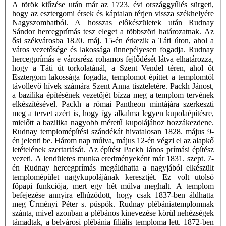
A török kiűzése után már az 1723. évi országgyűlés sürgeti,
hogy az esztergomi érsek és káptalan térjen vissza székhelyére
Nagyszombatból. A hosszas elôkészületek után Rudnay
Sándor hercegprímás tesz eleget a többszöri határozatnak. Az
ősi székvárosba 1820. máj. 15-én érkezik a Táti úton, ahol a
város vezetősége és lakossága ünnepélyesen fogadja. Rudnay
hercegprímás e városrész rohamos fejlődését látva elhatározza,
hogy a Táti út torkolatánál, a Szent Vendel téren, ahol őt
Esztergom lakossága fogadta, templomot építtet a templomtól
távollevő hívek számára Szent Anna tiszteletére. Packh Jánost,
a bazilika építésének vezetőjét bízza meg a templom tervének
elkészítésével. Packh a római Pantheon mintájára szerkeszti
meg a tervet azért is, hogy így alkalma legyen kupolaépítésre,
mielőtt a bazilika nagyobb méretű kupolájához hozzákezdene.
Rudnay templomépítési szándékát hivatalosan 1828. május 9-
én jelenti be. Három nap múlva, május 12-én végzi el az alapkő
letételének szertartását. Az építést Packh János prímási építész
vezeti. A lendületes munka eredményeként már 1831. szept. 7-
én Rudnay hercegprímás megáldhatta a nagyjából elkészült
templomépület nagykupolájának keresztjét. Ez volt utolsó
főpapi funkciója, mert egy hét múlva meghalt. A templom
befejezése annyira elhúzódott, hogy csak 1837-ben áldhatta
meg Ürményi Péter s. püspök. Rudnay plébániatemplomnak
szánta, mivel azonban a plébános kinevezése körül nehézségek
támadtak, a belvárosi plébánia filiális temploma lett. 1872-ben