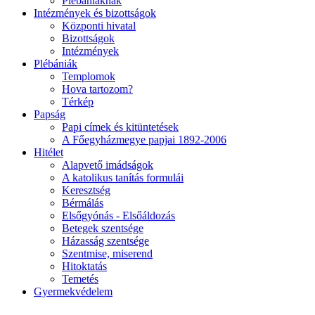
Plébániáknak
Intézmények és bizottságok
Központi hivatal
Bizottságok
Intézmények
Plébániák
Templomok
Hova tartozom?
Térkép
Papság
Papi címek és kitüntetések
A Főegyházmegye papjai 1892-2006
Hitélet
Alapvető imádságok
A katolikus tanítás formulái
Keresztség
Bérmálás
Elsőgyónás - Elsőáldozás
Betegek szentsége
Házasság szentsége
Szentmise, miserend
Hitoktatás
Temetés
Gyermekvédelem