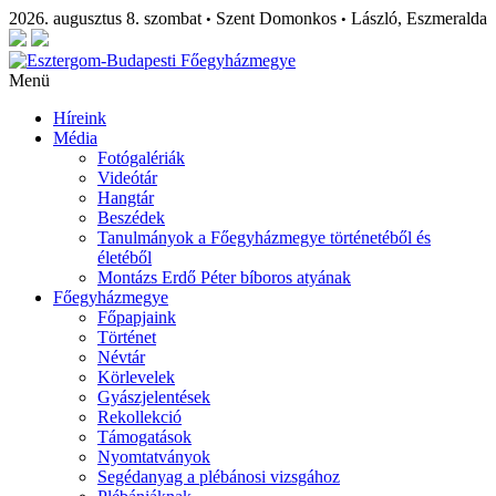
2026. augusztus 8. szombat
Szent Domonkos
László, Eszmeralda
•
•
Menü
Híreink
Média
Fotógalériák
Videótár
Hangtár
Beszédek
Tanulmányok a Főegyházmegye történetéből és
életéből
Montázs Erdő Péter bíboros atyának
Főegyházmegye
Főpapjaink
Történet
Névtár
Körlevelek
Gyászjelentések
Rekollekció
Támogatások
Nyomtatványok
Segédanyag a plébánosi vizsgához