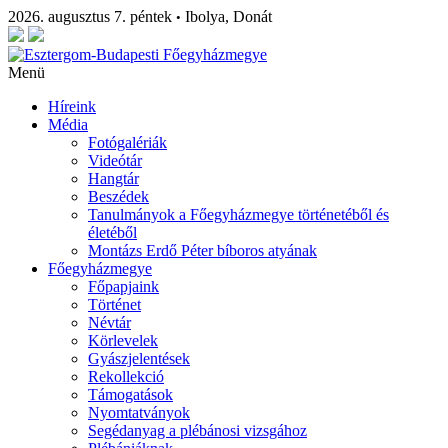
2026. augusztus 7. péntek
Ibolya, Donát
•
Menü
Híreink
Média
Fotógalériák
Videótár
Hangtár
Beszédek
Tanulmányok a Főegyházmegye történetéből és
életéből
Montázs Erdő Péter bíboros atyának
Főegyházmegye
Főpapjaink
Történet
Névtár
Körlevelek
Gyászjelentések
Rekollekció
Támogatások
Nyomtatványok
Segédanyag a plébánosi vizsgához