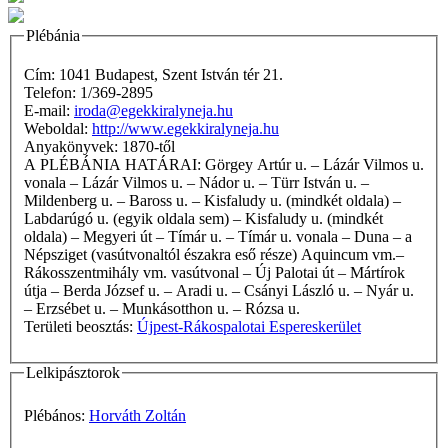
Plébánia
Cím: 1041 Budapest, Szent István tér 21.
Telefon: 1/369-2895
E-mail:
iroda@egekkiralyneja.hu
Weboldal:
http://www.egekkiralyneja.hu
Anyakönyvek: 1870-től
A PLÉBÁNIA HATÁRAI: Görgey Artúr u. – Lázár Vilmos u.
vonala – Lázár Vilmos u. – Nádor u. – Türr István u. –
Mildenberg u. – Baross u. – Kisfaludy u. (mindkét oldala) –
Labdarúgó u. (egyik oldala sem) – Kisfaludy u. (mindkét
oldala) – Megyeri út – Tímár u. – Tímár u. vonala – Duna – a
Népsziget (vasútvonaltól északra eső része) Aquincum vm.–
Rákosszentmihály vm. vasútvonal – Új Palotai út – Mártírok
útja – Berda József u. – Aradi u. – Csányi László u. – Nyár u.
– Erzsébet u. – Munkásotthon u. – Rózsa u.
Területi beosztás:
Újpest-Rákospalotai Espereskerület
Lelkipásztorok
Plébános:
Horváth Zoltán