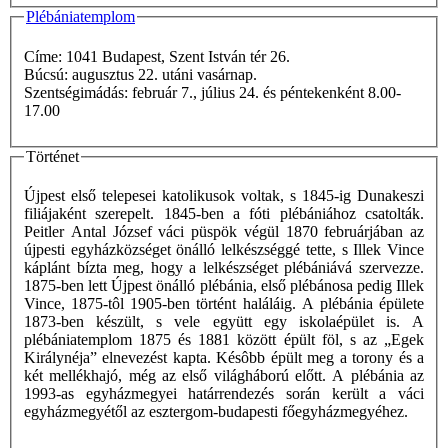
Plébániatemplom
Címe: 1041 Budapest, Szent István tér 26.
Búcsú: augusztus 22. utáni vasárnap.
Szentségimádás: február 7., július 24. és péntekenként 8.00-
17.00
Történet
Újpest első telepesei katolikusok voltak, s 1845-ig Dunakeszi
filiájaként szerepelt. 1845-ben a fóti plébániához csatolták.
Peitler Antal József váci püspök végül 1870 februárjában az
újpesti egyházközséget önálló lelkészséggé tette, s Illek Vince
káplánt bízta meg, hogy a lelkészséget plébániává szervezze.
1875-ben lett Újpest önálló plébánia, első plébánosa pedig Illek
Vince, 1875-tôl 1905-ben történt haláláig. A plébánia épülete
1873-ben készült, s vele együtt egy iskolaépület is. A
plébániatemplom 1875 és 1881 között épült föl, s az „Egek
Királynéja” elnevezést kapta. Késôbb épült meg a torony és a
két mellékhajó, még az első világháború előtt. A plébánia az
1993-as egyházmegyei határrendezés során került a váci
egyházmegyétől az esztergom-budapesti főegyházmegyéhez.