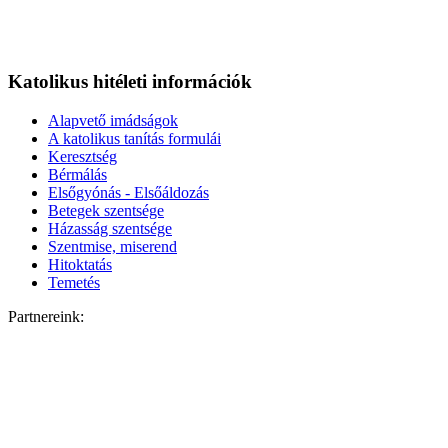
Katolikus hitéleti információk
Alapvető imádságok
A katolikus tanítás formulái
Keresztség
Bérmálás
Elsőgyónás - Elsőáldozás
Betegek szentsége
Házasság szentsége
Szentmise, miserend
Hitoktatás
Temetés
Partnereink: