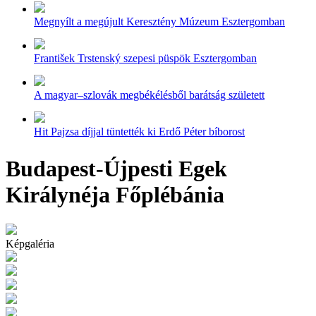
Megnyílt a megújult Keresztény Múzeum Esztergomban
František Trstenský szepesi püspök Esztergomban
A magyar–szlovák megbékélésből barátság született
Hit Pajzsa díjjal tüntették ki Erdő Péter bíborost
Budapest-Újpesti Egek
Királynéja Főplébánia
Képgaléria