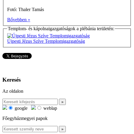
Fotó: Thaler Tamás
Bővebben »
Templom- és kápolnaigazgatóságok a plébánia területén:
Újpesti Jézus Szíve Templomigazgatóság
Keresés
Az oldalon
google
weblap
Főegyházmegyei papok