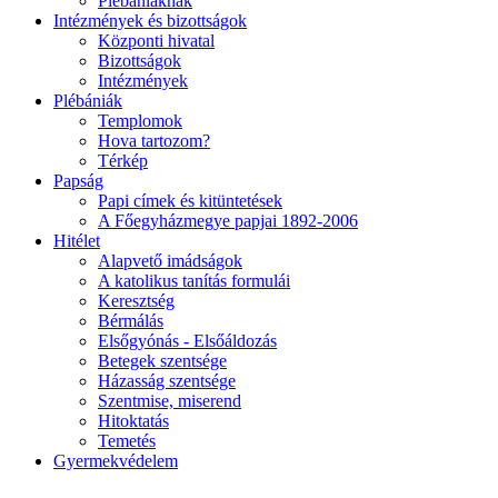
Plébániáknak
Intézmények és bizottságok
Központi hivatal
Bizottságok
Intézmények
Plébániák
Templomok
Hova tartozom?
Térkép
Papság
Papi címek és kitüntetések
A Főegyházmegye papjai 1892-2006
Hitélet
Alapvető imádságok
A katolikus tanítás formulái
Keresztség
Bérmálás
Elsőgyónás - Elsőáldozás
Betegek szentsége
Házasság szentsége
Szentmise, miserend
Hitoktatás
Temetés
Gyermekvédelem