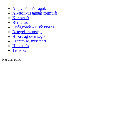
Alapvető imádságok
A katolikus tanítás formulái
Keresztség
Bérmálás
Elsőgyónás - Elsőáldozás
Betegek szentsége
Házasság szentsége
Szentmise, miserend
Hitoktatás
Temetés
Partnereink: