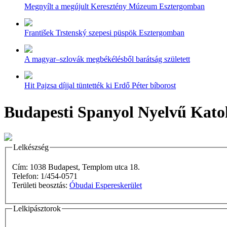
Megnyílt a megújult Keresztény Múzeum Esztergomban
František Trstenský szepesi püspök Esztergomban
A magyar–szlovák megbékélésből barátság született
Hit Pajzsa díjjal tüntették ki Erdő Péter bíborost
Budapesti Spanyol Nyelvű Katol
Lelkészség
Cím: 1038 Budapest, Templom utca 18.
Telefon: 1/454-0571
Területi beosztás:
Óbudai Espereskerület
Lelkipásztorok