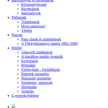
Intézmények és bizottságok
Központi hivatal
Bizottságok
Intézmények
Plébániák
Templomok
Hova tartozom?
Térkép
Papság
Papi címek és kitüntetések
A Főegyházmegye papjai 1892-2006
Hitélet
Alapvető imádságok
A katolikus tanítás formulái
Keresztség
Bérmálás
Elsőgyónás - Elsőáldozás
Betegek szentsége
Házasság szentsége
Szentmise, miserend
Hitoktatás
Temetés
Gyermekvédelem