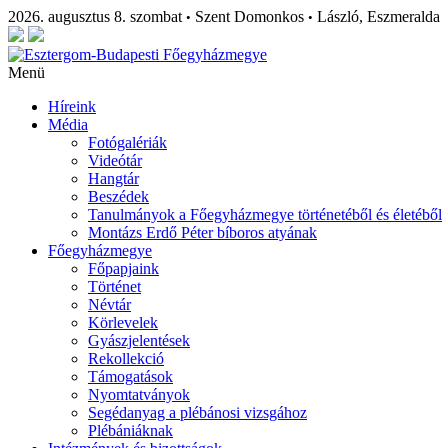
2026. augusztus 8. szombat
Szent Domonkos
László, Eszmeralda
•
•
Menü
Híreink
Média
Fotógalériák
Videótár
Hangtár
Beszédek
Tanulmányok a Főegyházmegye történetéből és életéből
Montázs Erdő Péter bíboros atyának
Főegyházmegye
Főpapjaink
Történet
Névtár
Körlevelek
Gyászjelentések
Rekollekció
Támogatások
Nyomtatványok
Segédanyag a plébánosi vizsgához
Plébániáknak