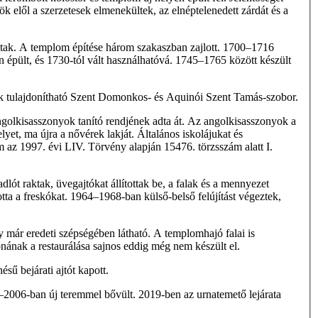
 elől a szerzetesek elmenekültek, az elnéptelenedett zárdát és a
oltak. A templom építése három szakaszban zajlott. 1700–1716
 épült, és 1730-tól vált használhatóvá. 1745–1765 között készült
ek tulajdonítható Szent Domonkos- és Aquinói Szent Tamás-szobor.
angolkisasszonyok tanító rendjének adta át. Az angolkisasszonyok a
t, ma újra a nővérek lakját. Általános iskolájukat és
 1997. évi LIV. Törvény alapján 15476. törzsszám alatt I.
lót raktak, üvegajtókat állítottak be, a falak és a mennyezet
otta a freskókat. 1964–1968-ban külső-belső felújítást végeztek,
ly már eredeti szépségében látható. A templomhajó falai is
nának a restaurálása sajnos eddig még nem készült el.
sű bejárati ajtót kapott.
–2006-ban új teremmel bővült. 2019-ben az urnatemető lejárata