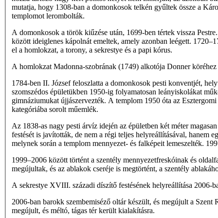
mutatja, hogy 1308-ban a domonkosok telkén gyűltek össze a Károly 
templomot lerombolták.
A domonkosok a török kiűzése után, 1699-ben tértek vissza Pestre.
között ideiglenes kápolnát emeltek, amely azonban leégett. 1720–17
el a homlokzat, a torony, a sekrestye és a papi kórus.
A homlokzat Madonna-szobrának (1749) alkotója Donner köréhez ka
1784-ben II. József feloszlatta a domonkosok pesti konventjét, hel
szomszédos épületükben 1950-ig folyamatosan leányiskolákat működt
gimnáziumukat újjászervezték. A templom 1950 óta az Esztergomi
kategóriába sorolt műemlék.
Az 1838-as nagy pesti árvíz idején az épületben két méter magasan á
festését is javították, de nem a régi teljes helyreállításával, han
melynek során a templom mennyezet- és falképeit lemeszelték. 1997-
1999–2006 között történt a szentély mennyezetfreskóinak és oldalfal
megújultak, és az ablakok cseréje is megtörtént, a szentély ablak
A sekrestye XVIII. századi díszítő festésének helyreállítása 2006-b
2006-ban barokk szembemiséző oltár készült, és megújult a Szent 
megújult, és méltó, tágas tér került kialakításra.