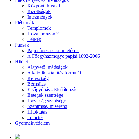
Intézmények és bizottságok
Központi hivatal
Bizottságok
Intézmények
Plébániák
Templomok
Hova tartozom?
Térkép
Papság
Papi címek és kitüntetések
A Főegyházmegye papjai 1892-2006
Hitélet
Alapvető imádságok
A katolikus tanítás formulái
Keresztség
Bérmálás
Elsőgyónás - Elsőáldozás
Betegek szentsége
Házasság szentsége
Szentmise, miserend
Hitoktatás
Temetés
Gyermekvédelem