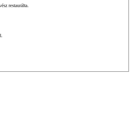
sz restaurálta.
l.