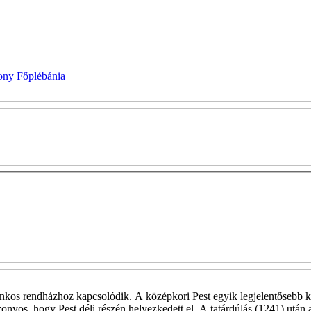
ony Főplébánia
nkos rendházhoz kapcsolódik. A középkori Pest egyik legjelentősebb ko
nyos, hogy Pest déli részén helyezkedett el. A tatárdúlás (1241) után a