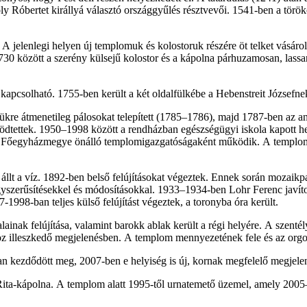
Róbertet királlyá választó országgyűlés résztvevői. 1541-ben a törökök
 A jelenlegi helyen új templomuk és kolostoruk részére öt telket vásár
30 között a szerény külsejű kolostor és a kápolna párhuzamosan, lassan
pcsolható. 1755-ben került a két oldalfülkébe a Hebenstreit Józsefn
yükre átmenetileg pálosokat telepített (1785–1786), majd 1787-ben az 
ettek. 1950–1998 között a rendházban egészségügyi iskola kapott helye
 Főegyházmegye önálló templomigazgatóságaként működik. A templom az
llt a víz. 1892-ben belső felújításokat végeztek. Ennek során mozaikpad
em egyszerűsítésekkel és módosításokkal. 1933–1934-ben Lohr Ferenc javít
1998-ban teljes külső felújítást végeztek, a toronyba óra került.
ainak felújítása, valamint barokk ablak került a régi helyére. A szenté
ához illeszkedő megjelenésben. A templom mennyezetének fele és az orgo
an kezdődött meg, 2007-ben e helyiség is új, kornak megfelelő megjelené
Rita-kápolna. A templom alatt 1995-től urnatemető üzemel, amely 2005