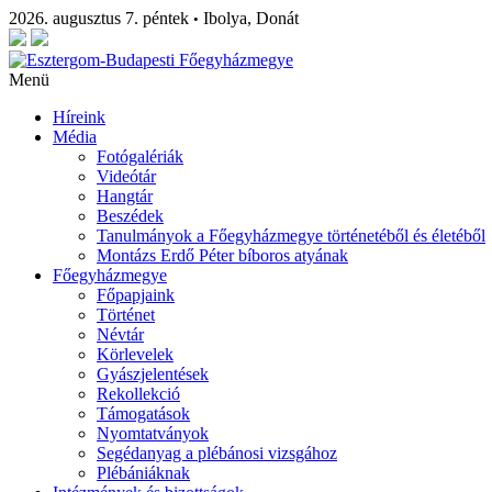
2026. augusztus 7. péntek
Ibolya, Donát
•
Menü
Híreink
Média
Fotógalériák
Videótár
Hangtár
Beszédek
Tanulmányok a Főegyházmegye történetéből és életéből
Montázs Erdő Péter bíboros atyának
Főegyházmegye
Főpapjaink
Történet
Névtár
Körlevelek
Gyászjelentések
Rekollekció
Támogatások
Nyomtatványok
Segédanyag a plébánosi vizsgához
Plébániáknak