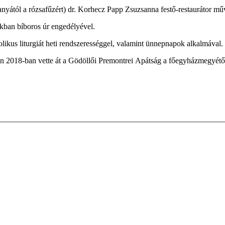
ától a rózsafűzért) dr. Korhecz Papp Zsuzsanna festő-restaurátor művé
ban bíboros úr engedélyével.
ikus liturgiát heti rendszerességgel, valamint ünnepnapok alkalmával.
san 2018-ban vette át a Gödöllői Premontrei Apátság a főegyházmegyétő