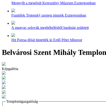
Megnyílt a megújult Keresztény Múzeum Esztergomban
František Trstenský szepesi püspök Esztergomban
A magyar–szlovák megbékélésből barátság született
Hit Pajzsa díjjal tüntették ki Erdő Péter bíborost
Belvárosi Szent Mihály Templo
Képgaléria
Templomigazgatóság