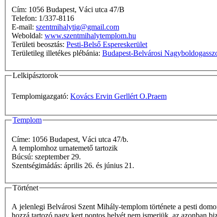
Cím: 1056 Budapest, Váci utca 47/B
Telefon: 1/337-8116
E-mail:
szentmihalytig@gmail.com
Weboldal:
www.szentmihalytemplom.hu
Területi beosztás:
Pesti-Belső Espereskerület
Területileg illetékes plébánia:
Budapest-Belvárosi Nagyboldogassz
Lelkipásztorok
Templomigazgató:
Kovács Ervin Gerllért O.Praem
Templom
Címe: 1056 Budapest, Váci utca 47/b.
A templomhoz urnatemető tartozik
Búcsú: szeptember 29.
Szentségimádás: április 26. és június 21.
Történet
A jelenlegi Belvárosi Szent Mihály-templom története a pesti domo
hozzá tartozó nagy kert pontos helyét nem ismerjük, az azonban bizo