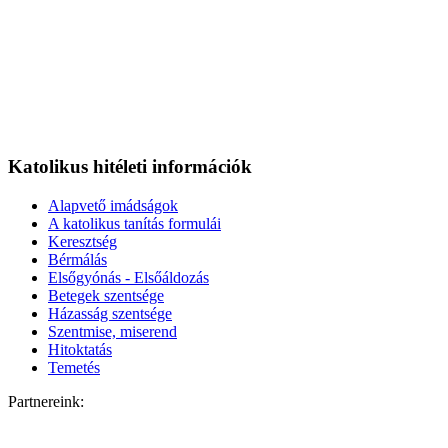
Katolikus hitéleti információk
Alapvető imádságok
A katolikus tanítás formulái
Keresztség
Bérmálás
Elsőgyónás - Elsőáldozás
Betegek szentsége
Házasság szentsége
Szentmise, miserend
Hitoktatás
Temetés
Partnereink: