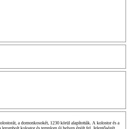
lostorát, a domonkosokét, 1230 körül alapították. A kolostor és a
 lerombolt kolostor és templom új helyen épült fel. Jelentőségét