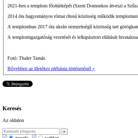
2021-ben a templom főoltárképét (Szent Domonkos átveszi a Szűzany
2014 óta hagyományos római rítusú közösség működik templomunk
A templomban 2017 óta ukrán nemzetiségű közösség tart görögkatol
A templomigazgatóság vezetését és lelkipásztori ellátását hivatalo
Fotó: Thaler Tamás
Bővebben az illetékes plébánia történeténél »
Keresés
Az oldalon
google
weblap