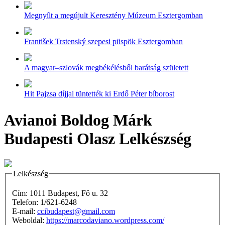
Megnyílt a megújult Keresztény Múzeum Esztergomban
František Trstenský szepesi püspök Esztergomban
A magyar–szlovák megbékélésből barátság született
Hit Pajzsa díjjal tüntették ki Erdő Péter bíborost
Avianoi Boldog Márk
Budapesti Olasz Lelkészség
Lelkészség
Cím: 1011 Budapest, Fô u. 32
Telefon: 1/621-6248
E-mail:
ccibudapest@gmail.com
Weboldal:
https://marcodaviano.wordpress.com/