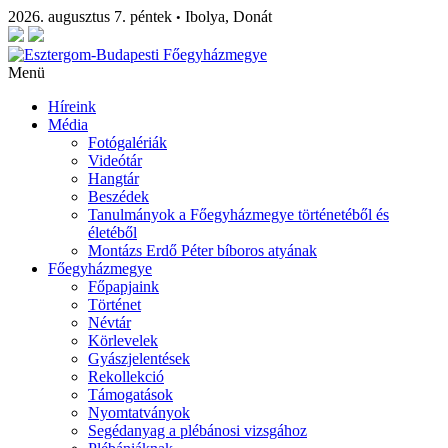
2026. augusztus 7. péntek
Ibolya, Donát
•
Menü
Híreink
Média
Fotógalériák
Videótár
Hangtár
Beszédek
Tanulmányok a Főegyházmegye történetéből és
életéből
Montázs Erdő Péter bíboros atyának
Főegyházmegye
Főpapjaink
Történet
Névtár
Körlevelek
Gyászjelentések
Rekollekció
Támogatások
Nyomtatványok
Segédanyag a plébánosi vizsgához