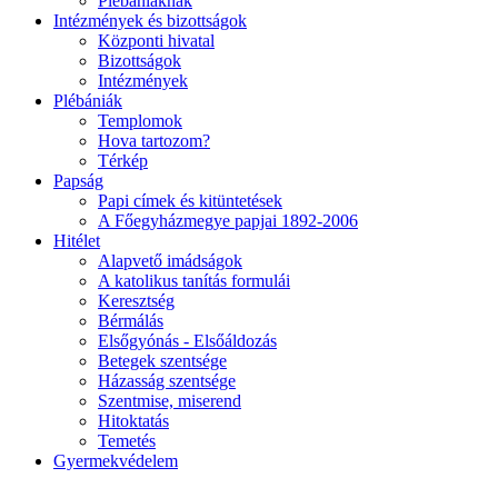
Plébániáknak
Intézmények és bizottságok
Központi hivatal
Bizottságok
Intézmények
Plébániák
Templomok
Hova tartozom?
Térkép
Papság
Papi címek és kitüntetések
A Főegyházmegye papjai 1892-2006
Hitélet
Alapvető imádságok
A katolikus tanítás formulái
Keresztség
Bérmálás
Elsőgyónás - Elsőáldozás
Betegek szentsége
Házasság szentsége
Szentmise, miserend
Hitoktatás
Temetés
Gyermekvédelem