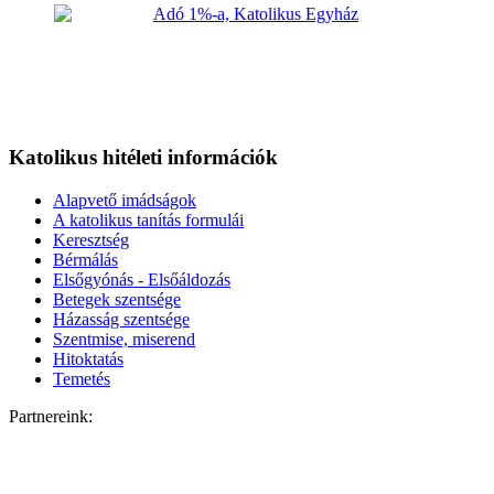
Katolikus hitéleti információk
Alapvető imádságok
A katolikus tanítás formulái
Keresztség
Bérmálás
Elsőgyónás - Elsőáldozás
Betegek szentsége
Házasság szentsége
Szentmise, miserend
Hitoktatás
Temetés
Partnereink: