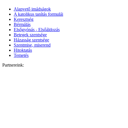
Alapvető imádságok
A katolikus tanítás formulái
Keresztség
Bérmálás
Elsőgyónás - Elsőáldozás
Betegek szentsége
Házasság szentsége
Szentmise, miserend
Hitoktatás
Temetés
Partnereink: