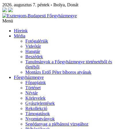
2026. augusztus 7. péntek
Ibolya, Donát
•
Menü
Híreink
Média
Fotógalériák
Videótár
Hangtár
Beszédek
Tanulmányok a Főegyházmegye történetéből és
életéből
Montázs Erdő Péter bíboros atyának
Főegyházmegye
Főpapjaink
Történet
Névtár
Körlevelek
Gyászjelentések
Rekollekció
Támogatások
Nyomtatványok
Segédanyag a plébánosi vizsgához