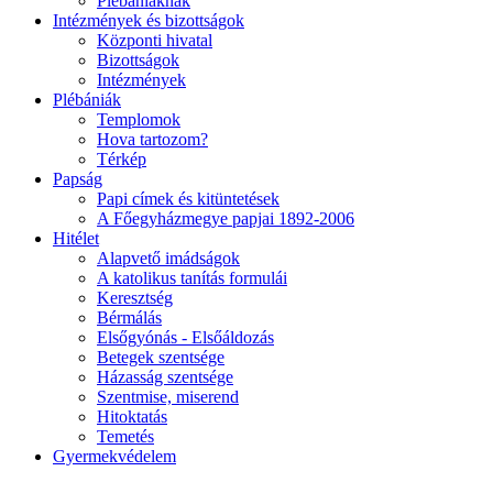
Plébániáknak
Intézmények és bizottságok
Központi hivatal
Bizottságok
Intézmények
Plébániák
Templomok
Hova tartozom?
Térkép
Papság
Papi címek és kitüntetések
A Főegyházmegye papjai 1892-2006
Hitélet
Alapvető imádságok
A katolikus tanítás formulái
Keresztség
Bérmálás
Elsőgyónás - Elsőáldozás
Betegek szentsége
Házasság szentsége
Szentmise, miserend
Hitoktatás
Temetés
Gyermekvédelem