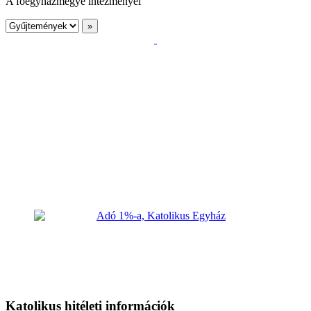
A főegyházmegye intézményei
Katolikus hitéleti információk