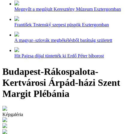
Megnyílt a megújult Keresztény Múzeum Esztergomban
František Trstenský szepesi püspök Esztergomban
A magyar–szlovák megbékélésből barátság született
Hit Pajzsa díjjal tüntették ki Erdő Péter bíborost
Budapest-Rákospalota-
Kertvárosi Árpád-házi Szent
Margit Plébánia
Képgaléria