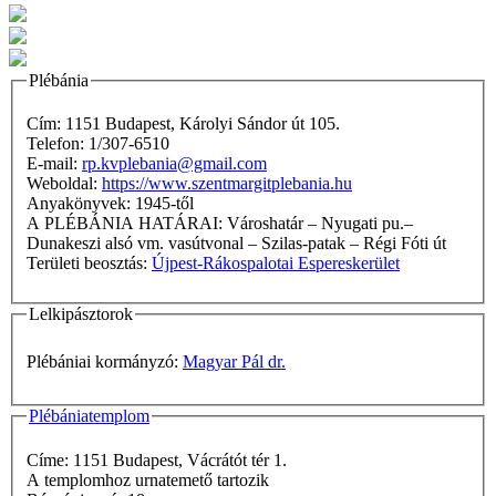
Plébánia
Cím: 1151 Budapest, Károlyi Sándor út 105.
Telefon: 1/307-6510
E-mail:
rp.kvplebania@gmail.com
Weboldal:
https://www.szentmargitplebania.hu
Anyakönyvek: 1945-től
A PLÉBÁNIA HATÁRAI: Városhatár – Nyugati pu.–
Dunakeszi alsó vm. vasútvonal – Szilas-patak – Régi Fóti út
Területi beosztás:
Újpest-Rákospalotai Espereskerület
Lelkipásztorok
Plébániai kormányzó:
Magyar Pál dr.
Plébániatemplom
Címe: 1151 Budapest, Vácrátót tér 1.
A templomhoz urnatemető tartozik