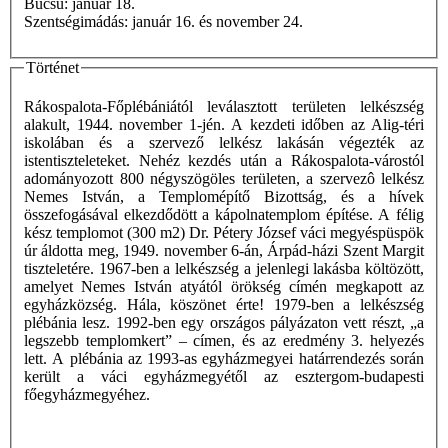
Búcsú: január 18.
Szentségimádás: január 16. és november 24.
Történet
Rákospalota-Főplébániától leválasztott területen lelkészség
alakult, 1944. november 1-jén. A kezdeti időben az Alig-téri
iskolában és a szervező lelkész lakásán végezték az
istentiszteleteket. Nehéz kezdés után a Rákospalota-várostól
adományozott 800 négyszögöles területen, a szervezô lelkész
Nemes István, a Templomépítő Bizottság, és a hívek
összefogásával elkezdődött a kápolnatemplom építése. A félig
kész templomot (300 m2) Dr. Pétery József váci megyéspüspök
úr áldotta meg, 1949. november 6-án, Árpád-házi Szent Margit
tiszteletére. 1967-ben a lelkészség a jelenlegi lakásba költözött,
amelyet Nemes István atyától örökség címén megkapott az
egyházközség. Hála, köszönet érte! 1979-ben a lelkészség
plébánia lesz. 1992-ben egy országos pályázaton vett részt, „a
legszebb templomkert” – címen, és az eredmény 3. helyezés
lett. A plébánia az 1993-as egyházmegyei határrendezés során
került a váci egyházmegyétől az esztergom-budapesti
főegyházmegyéhez.