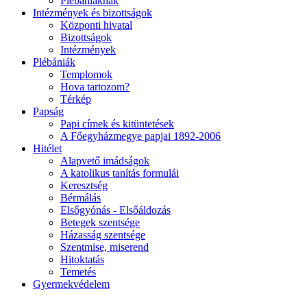
Plébániáknak
Intézmények és bizottságok
Központi hivatal
Bizottságok
Intézmények
Plébániák
Templomok
Hova tartozom?
Térkép
Papság
Papi címek és kitüntetések
A Főegyházmegye papjai 1892-2006
Hitélet
Alapvető imádságok
A katolikus tanítás formulái
Keresztség
Bérmálás
Elsőgyónás - Elsőáldozás
Betegek szentsége
Házasság szentsége
Szentmise, miserend
Hitoktatás
Temetés
Gyermekvédelem