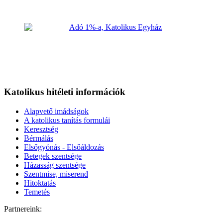
Katolikus hitéleti információk
Alapvető imádságok
A katolikus tanítás formulái
Keresztség
Bérmálás
Elsőgyónás - Elsőáldozás
Betegek szentsége
Házasság szentsége
Szentmise, miserend
Hitoktatás
Temetés
Partnereink: