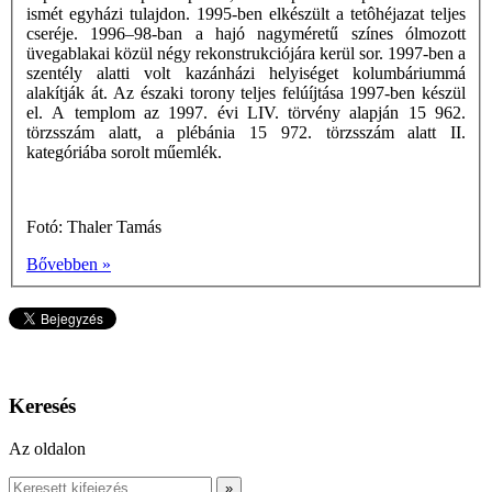
ismét egyházi tulajdon. 1995-ben elkészült a tetôhéjazat teljes
cseréje. 1996–98-ban a hajó nagyméretű színes ólmozott
üvegablakai közül négy rekonstrukciójára kerül sor. 1997-ben a
szentély alatti volt kazánházi helyiséget kolumbáriummá
alakítják át. Az északi torony teljes felúíjtása 1997-ben készül
el. A templom az 1997. évi LIV. törvény alapján 15 962.
törzsszám alatt, a plébánia 15 972. törzsszám alatt II.
kategóriába sorolt műemlék.
Fotó: Thaler Tamás
Bővebben »
Keresés
Az oldalon