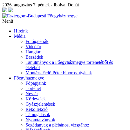
2026. augusztus 7. péntek
Ibolya, Donát
•
Menü
Híreink
Média
Fotógalériák
Videótár
Hangtár
Beszédek
Tanulmányok a Főegyházmegye történetéből és
életéből
Montázs Erdő Péter bíboros atyának
Főegyházmegye
Főpapjaink
Történet
Névtár
Körlevelek
Gyászjelentések
Rekollekció
Támogatások
Nyomtatványok
Segédanyag a plébánosi vizsgához