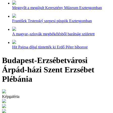
Megnyílt a megújult Keresztény Múzeum Esztergomban
František Trstenský szepesi püspök Esztergomban
A magyar–szlovák megbékélésből barátság született
Hit Pajzsa díjjal tüntették ki Erdő Péter bíborost
Budapest-Erzsébetvárosi
Árpád-házi Szent Erzsébet
Plébánia
Képgaléria