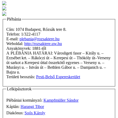
Plébánia
Cím: 1074 Budapest, Rózsák tere 8.
Telefon: 1/322-4117
E-mail:
plebania@rozsaktere.hu
Weboldal:
http://rozsaktere.uw.hu
Anyakönyvek: 1881-től
A PLÉBÁNIA HATÁRAI: Városligeti fasor – Király u. –
Erzsébet krt. – Rákóczi út – Kerepesi út – Thököly út–Verseny
út sarkot a Kerepesi úttal összekötő egyenes – Verseny u. –
Murányi u. – István út – Bethlen Gábor u. – Damjanich u. –
Bajza u.
Területi beosztás:
Pesti-Belső Espereskerület
Lelkipásztorok
Plébániai kormányzó:
Kampfmüller Sándor
Káplán:
Harangi Tibor
Diakónus:
Soós Károly