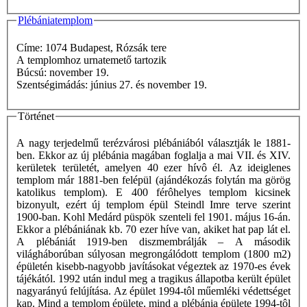
Plébániatemplom
Címe: 1074 Budapest, Rózsák tere
A templomhoz urnatemető tartozik
Búcsú: november 19.
Szentségimádás: június 27. és november 19.
Történet
A nagy terjedelmű terézvárosi plébániából választják le 1881-
ben. Ekkor az új plébánia magában foglalja a mai VII. és XIV.
kerületek területét, amelyen 40 ezer hívô él. Az ideiglenes
templom már 1881-ben felépül (ajándékozás folytán ma görög
katolikus templom). E 400 férôhelyes templom kicsinek
bizonyult, ezért új templom épül Steindl Imre terve szerint
1900-ban. Kohl Medárd püspök szenteli fel 1901. május 16-án.
Ekkor a plébániának kb. 70 ezer híve van, akiket hat pap lát el.
A plébániát 1919-ben diszmembrálják – A második
világháborúban súlyosan megrongálódott templom (1800 m2)
épületén kisebb-nagyobb javításokat végeztek az 1970-es évek
tájékától. 1992 után indul meg a tragikus állapotba került épület
nagyarányú felújítása. Az épület 1994-tôl műemléki védettséget
kap. Mind a templom épülete, mind a plébánia épülete 1994-tôl