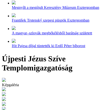
Megnyílt a megújult Keresztény Múzeum Esztergomban
František Trstenský szepesi püspök Esztergomban
A magyar–szlovák megbékélésből barátság született
Hit Pajzsa díjjal tüntették ki Erdő Péter bíborost
Újpesti Jézus Szíve
Templomigazgatóság
Képgaléria