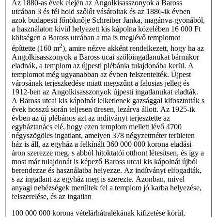
Az 1880-as évek elején az Angolkisasszonyok a Baross
utcában 3 és fél hold szőlőt vásároltak és az 1886-ik évben
azok budapesti főnöknője Schreiber Janka, magánva-gyonából,
a használaton kívül helyezett kis kápolna közelében 16 000 Ft
költségen a Baross utcában a ma is meglévő templomot
2
építtette (160 m
), amire nézve akként rendelkezett, hogy ha az
Angolkisasszonyok a Baross ucai szőlőingatlanukat bármikor
eladnák, a templom az újpesti plébánia tulajdonába kerül. A
templomot még ugyanabban az évben felszentelték. Újpest
városának terjeszkedése miatt megszűnt a falusias jelleg és
1912-ben az Angolkisasszonyok újpesti ingatlanukat eladták.
A Baross utcai kis kápolnát lelketlenek gazsággal kifosztották s
évek hosszú során teljesen üre­sen, lezárva állott. Az 1925-ik
évben az új plébános azt az indítványt terjesztette az
egyháztanács elé, hogy ezen templom mellett lévő 4700
négyszögöles ingatlant, amelyen 378 négyzetméter területen
ház is áll, az egyház a fel­kínált 360 000 000 korona eladási
áron szerezze meg, s abból hitoktatói otthont létesítsen, és így a
most már tulajdonát is képező Baross utcai kis kápolnát újból
berendezze és használatba helyezze. Az indítványt elfogad­ták,
s az ingatlant az egyház meg is szerezte. Azonban, mivel
anyagi nehézségek merültek fel a templom jó karba helyezése,
felszerelése, és az ingatlan
100 000 000 korona vételárhátralékának kifizetése körül,