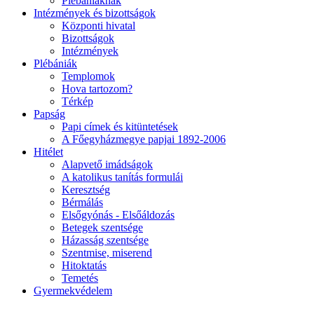
Plébániáknak
Intézmények és bizottságok
Központi hivatal
Bizottságok
Intézmények
Plébániák
Templomok
Hova tartozom?
Térkép
Papság
Papi címek és kitüntetések
A Főegyházmegye papjai 1892-2006
Hitélet
Alapvető imádságok
A katolikus tanítás formulái
Keresztség
Bérmálás
Elsőgyónás - Elsőáldozás
Betegek szentsége
Házasság szentsége
Szentmise, miserend
Hitoktatás
Temetés
Gyermekvédelem