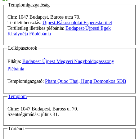
Templomigazgatóság
Cím: 1047 Budapest, Baross utca 70.
Területi beosztás:
Újpest-Rákospalotai Espereskerület
Területileg illetékes plébánia:
Budapest-Újpesti Egek
Királynéja Főplébánia
Lelkipásztorok
Ellátja:
Budapest-Újpest-Megyeri Nagyboldogasszony
Plébánia
Templomigazgató:
Pham Quoc Thai, Hung Domonkos SDB
Templom
Címe: 1047 Budapest, Baross u. 70.
Szentségimádás: július 31.
Történet