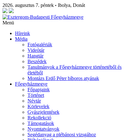
2026. augusztus 7. péntek
Ibolya, Donát
•
Menü
Híreink
Média
Fotógalériák
Videótár
Hangtár
Beszédek
Tanulmányok a Főegyházmegye történetéből és
életéből
Montázs Erdő Péter bíboros atyának
Főegyházmegye
Főpapjaink
Történet
Névtár
Körlevelek
Gyászjelentések
Rekollekció
Támogatások
Nyomtatványok
Segédanyag a plébánosi vizsgához