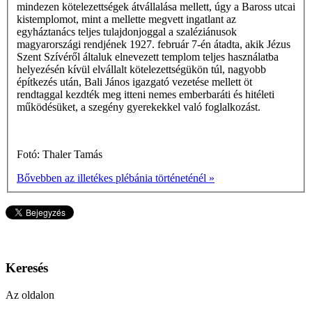
mindezen kötelezettségek átvállalása mellett, úgy a Baross utcai
kistemplomot, mint a mellette megvett ingatlant az
egyháztanács teljes tulajdonjoggal a szaléziánusok
magyarországi rendjének 1927. február 7-én átadta, akik Jézus
Szent Szívéről általuk elnevezett templom teljes használatba
helyezésén kívül elvállalt kötelezettségükön túl, nagyobb
építkezés után, Bali János igazgató vezetése mellett öt
rendtaggal kezdték meg itteni nemes emberbaráti és hitéleti
működésüket, a szegény gyerekekkel való foglalkozást.
Fotó: Thaler Tamás
Bővebben az illetékes plébánia történeténél »
Keresés
Az oldalon