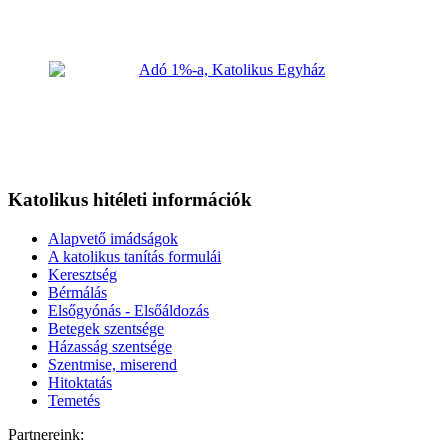
Katolikus hitéleti információk
Alapvető imádságok
A katolikus tanítás formulái
Keresztség
Bérmálás
Elsőgyónás - Elsőáldozás
Betegek szentsége
Házasság szentsége
Szentmise, miserend
Hitoktatás
Temetés
Partnereink: