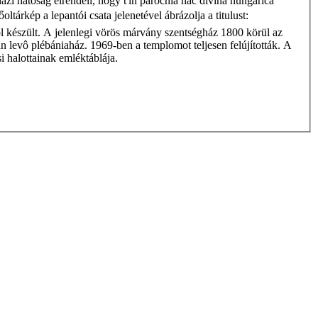
ázi hatóság elrendeli, hogy ťin parochia hac divina hungarica
árkép a lepantói csata jelenetével ábrázolja a titulust:
ból készült. A jelenlegi vörös márvány szentségház 1800 körül az
 levô plébániaház. 1969-ben a templomot teljesen felújították. A
si halottainak emléktáblája.