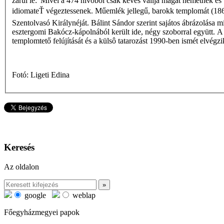
zárul le: 'Mivel a 474 hívőből csak kevés vallja magát németnek és
idiomateŤ végeztessenek. Műemlék jellegű, barokk templomát (186 m
Szentolvasó Királynéját. Bálint Sándor szerint sajátos ábrázolása mi
esztergomi Bakócz-kápolnából került ide, négy szoborral együtt. A
templomtető felújítását és a külsô tatarozást 1990-ben ismét elvégzik
Fotó: Ligeti Edina
Keresés
Az oldalon
google
weblap
Főegyházmegyei papok