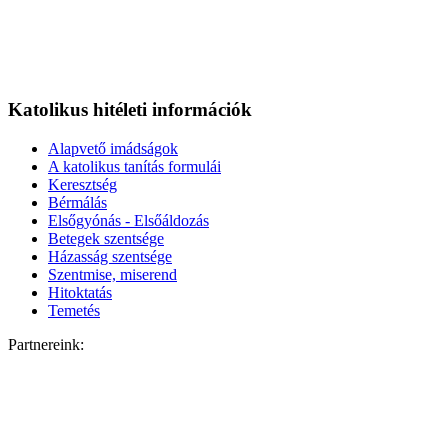
Katolikus hitéleti információk
Alapvető imádságok
A katolikus tanítás formulái
Keresztség
Bérmálás
Elsőgyónás - Elsőáldozás
Betegek szentsége
Házasság szentsége
Szentmise, miserend
Hitoktatás
Temetés
Partnereink: