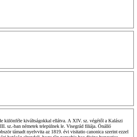
de különféle kiváltságokkal ellátva. A XIV. sz. végétől a Kalászi
I. sz.-ban németek települnek le. Visegrád filiája. Önálló
zör támadt nyelvvita az 1819. évi visitatio canonica szerint ezzel