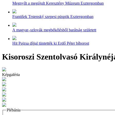
Megnyílt a megújult Keresztény Múzeum Esztergomban
František Trstenský szepesi püspök Esztergomban
A magyar–szlovák megbékélésből barátság született
Hit Pajzsa díjjal tüntették ki Erdő Péter bíborost
Kisoroszi Szentolvasó Királynéj
Képgaléria
Plébánia