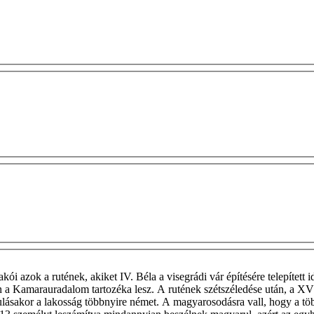
ói azok a rutének, akiket IV. Béla a visegrádi vár építésére telepített i
n a Kamarauradalom tartozéka lesz. A rutének szétszéledése után, a XVII
ásakor a lakosság többnyire német. A magyarosodásra vall, hogy a többs