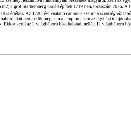
 13 személyt leszámítva mindannyian beszélnek magyarul, azért az egyh
2) a gróf Starhemberg-család építteti 1719-ben, törzsszám 7076. A főolt
att is értékes. Az 1726. évi visitatio canonica szerint a szentségház fá
 háború alatt nem sérült meg sem a templom, sem az egyházi tulajdonban
. Ekkor kerül az I. világháború hősi halottai mellé a II. világháború hő