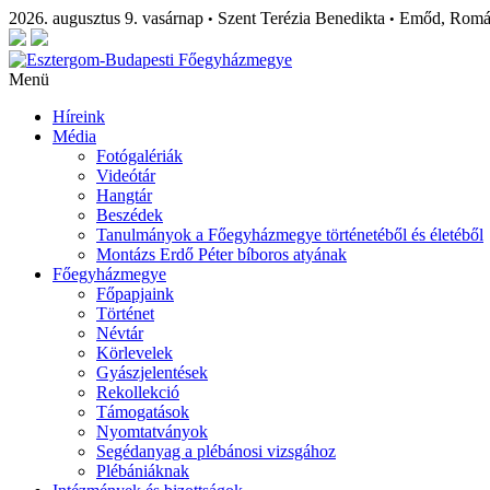
2026. augusztus 9. vasárnap
Szent Terézia Benedikta
Emőd, Rom
•
•
Menü
Híreink
Média
Fotógalériák
Videótár
Hangtár
Beszédek
Tanulmányok a Főegyházmegye történetéből és életéből
Montázs Erdő Péter bíboros atyának
Főegyházmegye
Főpapjaink
Történet
Névtár
Körlevelek
Gyászjelentések
Rekollekció
Támogatások
Nyomtatványok
Segédanyag a plébánosi vizsgához
Plébániáknak