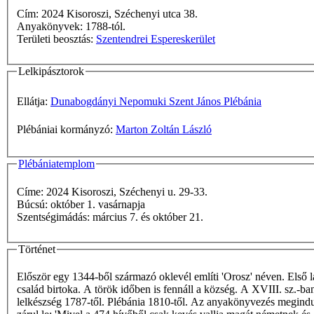
Cím: 2024 Kisoroszi, Széchenyi utca 38.
Anyakönyvek: 1788-tól.
Területi beosztás:
Szentendrei Espereskerület
Lelkipásztorok
Ellátja:
Dunabogdányi Nepomuki Szent János Plébánia
Plébániai kormányzó:
Marton Zoltán László
Plébániatemplom
Címe: 2024 Kisoroszi, Széchenyi u. 29-33.
Búcsú: október 1. vasárnapja
Szentségimádás: március 7. és október 21.
Történet
Először egy 1344-ből származó oklevél említi 'Orosz' néven. Első lak
család birtoka. A török időben is fennáll a község. A XVIII. sz.-ba
lelkészség 1787-től. Plébánia 1810-től. Az anyakönyvezés megindul