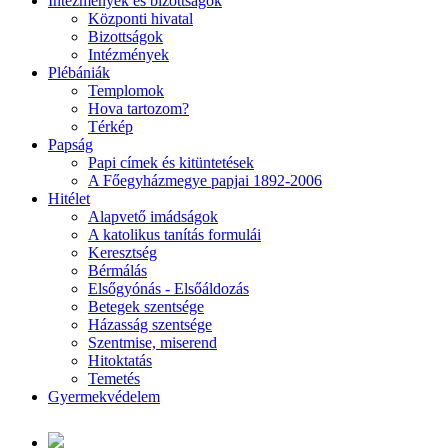
Intézmények és bizottságok
Központi hivatal
Bizottságok
Intézmények
Plébániák
Templomok
Hova tartozom?
Térkép
Papság
Papi címek és kitüntetések
A Főegyházmegye papjai 1892-2006
Hitélet
Alapvető imádságok
A katolikus tanítás formulái
Keresztség
Bérmálás
Elsőgyónás - Elsőáldozás
Betegek szentsége
Házasság szentsége
Szentmise, miserend
Hitoktatás
Temetés
Gyermekvédelem