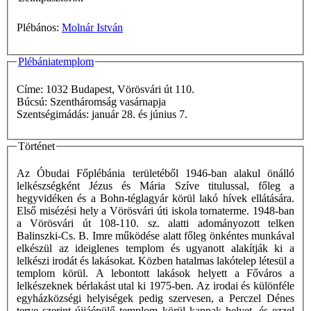
Plébános:
Molnár István
Plébániatemplom
Címe: 1032 Budapest, Vörösvári út 110.
Búcsú: Szentháromság vasárnapja
Szentségimádás: január 28. és június 7.
Történet
Az Óbudai Főplébánia területéből 1946-ban alakul önálló
lelkészségként Jézus és Mária Szíve titulussal, főleg a
hegyvidéken és a Bohn-téglagyár körül lakó hívek ellátására.
Első misézési hely a Vörösvári úti iskola tornaterme. 1948-ban
a Vörösvári út 108-110. sz. alatti adományozott telken
Balinszki-Cs. B. Imre működése alatt főleg önkéntes munkával
elkészül az ideiglenes templom és ugyanott alakítják ki a
lelkészi irodát és lakásokat. Közben hatalmas lakótelep létesül a
templom körül. A lebontott lakások helyett a Főváros a
lelkészeknek bérlakást utal ki 1975-ben. Az irodai és különféle
egyházközségi helyiségek pedig szervesen, a Perczel Dénes
terve szerint újjáépülő templom körül kapnak helyet, és ezzel