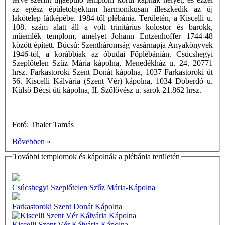
az egész épületobjektum harmonikusan illeszkedik az új
lakótelep látképébe. 1984-től plébánia. Területén, a Kiscelli u.
108. szám alatt áll a volt trinitárius kolostor és barokk,
műemlék templom, amelyet Johann Entzenhoffer 1744-48
között épített. Búcsú: Szentháromság vasárnapja Anyakönyvek
1946-tól, a korábbiak az óbudai Főplébánián. Csúcshegyi
Szeplőtelen Szűz Mária kápolna, Menedékház u. 24. 20771
hrsz. Farkastoroki Szent Donát kápolna, 1037 Farkastoroki út
56. Kiscelli Kálvária (Szent Vér) kápolna, 1034 Doberdó u.
Külső Bécsi úti kápolna, II. Szőlővész u. sarok 21.862 hrsz.
Fotó: Thaler Tamás
Bővebben »
További templomok és kápolnák a plébánia területén
Csúcshegyi Szeplőtelen Szűz Mária-Kápolna
Farkastoroki Szent Donát Kápolna
Kiscelli Szent Vér Kálvária Kápolna