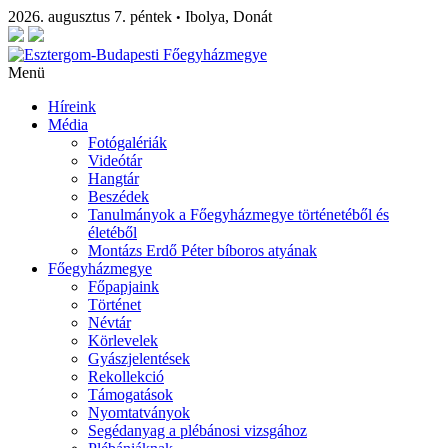
2026. augusztus 7. péntek
Ibolya, Donát
•
Menü
Híreink
Média
Fotógalériák
Videótár
Hangtár
Beszédek
Tanulmányok a Főegyházmegye történetéből és
életéből
Montázs Erdő Péter bíboros atyának
Főegyházmegye
Főpapjaink
Történet
Névtár
Körlevelek
Gyászjelentések
Rekollekció
Támogatások
Nyomtatványok
Segédanyag a plébánosi vizsgához