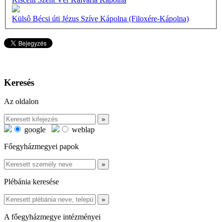
Külsô Bécsi úti Jézus Szíve Kápolna (Filoxére-Kápolna)
Keresés
Az oldalon
google
weblap
Főegyházmegyei papok
Plébánia keresése
A főegyházmegye intézményei