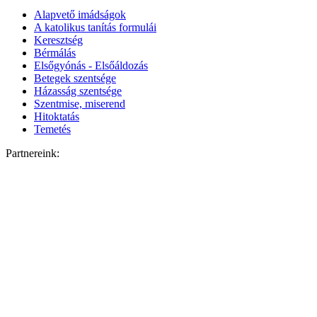
Alapvető imádságok
A katolikus tanítás formulái
Keresztség
Bérmálás
Elsőgyónás - Elsőáldozás
Betegek szentsége
Házasság szentsége
Szentmise, miserend
Hitoktatás
Temetés
Partnereink: