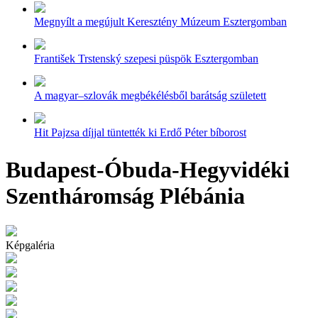
Megnyílt a megújult Keresztény Múzeum Esztergomban
František Trstenský szepesi püspök Esztergomban
A magyar–szlovák megbékélésből barátság született
Hit Pajzsa díjjal tüntették ki Erdő Péter bíborost
Budapest-Óbuda-Hegyvidéki
Szentháromság Plébánia
Képgaléria