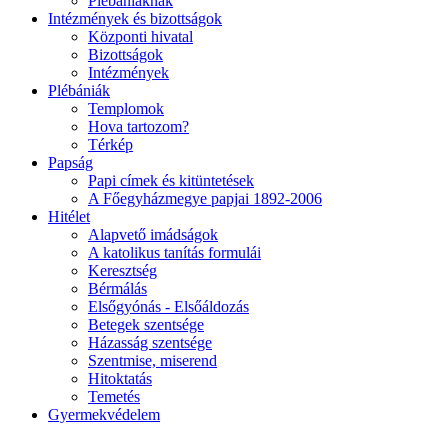
Plébániáknak
Intézmények és bizottságok
Központi hivatal
Bizottságok
Intézmények
Plébániák
Templomok
Hova tartozom?
Térkép
Papság
Papi címek és kitüntetések
A Főegyházmegye papjai 1892-2006
Hitélet
Alapvető imádságok
A katolikus tanítás formulái
Keresztség
Bérmálás
Elsőgyónás - Elsőáldozás
Betegek szentsége
Házasság szentsége
Szentmise, miserend
Hitoktatás
Temetés
Gyermekvédelem