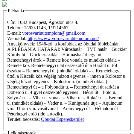
Plébánia
Cím: 1032 Budapest, Ágoston utca 4.
Telefon: 1/200-1143, 1/3214567
E-mail:
vorosvariutitemplom@gmail.com
Weboldal:
https://www.vorosvariutitemplom.net/
Anyakönyvek: 1946-tól, a korábbiak az óbudai főplébánián
A PLÉBÁNIA HATÁRAI: Városhatár – TVT határ – Guckler
Károly út – Guckler-szikla – Hármashatárhegyi út –
Remetehegyi árok – Remete köz vonala és mindkét oldala –
Remete köz-Remetehegyi utat összekötő út a Haránt u.-tól
északra – Remetehegyi út (mindkét oldala) – a Remetehegyi
úttól a Kiscelli köz végéig húzott egyenes – innen a Kolostor u.
végéig húzott egyenes – Kolostor u. (mindkét oldala) –
Remetehegyi út – a Folyondár u. – Remetehegyi út sarkát a
Doberdó u. 4-gyel összekötő egyenes – Bécsi út – Föld u. –
Solymár u. – Vihar u. vonala – Vihar u. – Raktár u. – Berend
u. (mindkét oldala) – Veder u. – Kunigunda útja – Aquincum
vm.–Üröm vm. vasútvonal – Aranyhegyi út – Héthalom út –
Péterhegyi erdő (ide tartozik).
Területi beosztás:
Óbudai Espereskerület
Lelkipásztorok