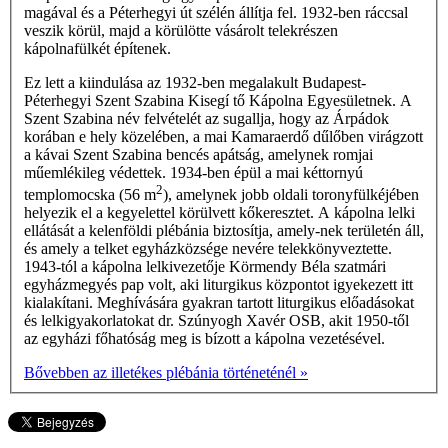
magával és a Péterhegyi út szélén állítja fel. 1932-ben ráccsal
veszik körül, majd a körülötte vásárolt telekrészen
kápolnafülkét építenek.
Ez lett a kiindulása az 1932-ben megalakult Budapest-
Péterhegyi Szent Szabina Kisegí­ tő Kápolna Egyesületnek. A
Szent Szabina név felvételét az sugallja, hogy az Árpádok
korában e hely közelében, a mai Kamaraerdő dűlőben virágzott
a kávai Szent Szabina bencés apátság, amelynek romjai
műemlékileg védettek. 1934-ben épül a mai kéttornyú
2
templomocska (56 m
), amelynek jobb oldali toronyfülkéjében
helyezik el a kegyelettel körülvett kőkeresztet. A kápolna lelki
ellátását a kelenföldi plébánia biztosítja, amely-nek területén áll,
és amely a telket egyházközsége nevére telekkönyveztette.
1943-tól a kápolna lelkivezetője Körmendy Béla szatmári
egyházmegyés pap volt, aki liturgikus központot igyekezett itt
kialakítani. Meghívására gyakran tartott liturgikus előadásokat
és lelkigyakorlatokat dr. Szúnyogh Xavér OSB, akit 1950-től
az egyházi főhatóság meg is bízott a kápolna vezetésével.
Bővebben az illetékes plébánia történeténél »