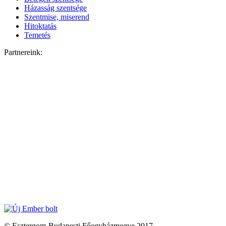
Házasság szentsége
Szentmise, miserend
Hitoktatás
Temetés
Partnereink:
© Esztergom-Budapesti Főegyházmegye 2017