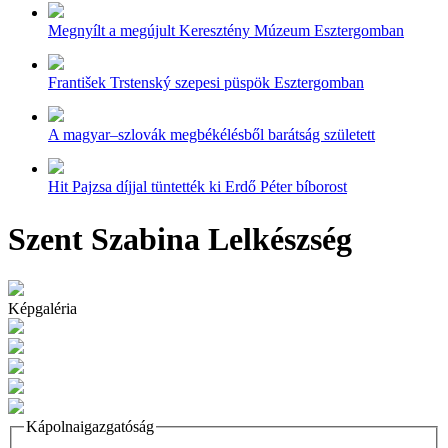
Megnyílt a megújult Keresztény Múzeum Esztergomban
František Trstenský szepesi püspök Esztergomban
A magyar–szlovák megbékélésből barátság született
Hit Pajzsa díjjal tüntették ki Erdő Péter bíborost
Szent Szabina Lelkészség
Képgaléria
Kápolnaigazgatóság