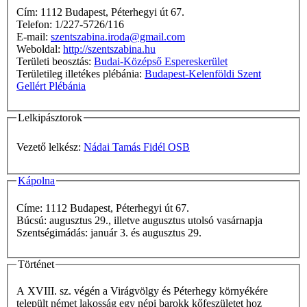
Cím: 1112 Budapest, Péterhegyi út 67.
Telefon: 1/227-5726/116
E-mail:
szentszabina.iroda@gmail.com
Weboldal:
http://szentszabina.hu
Területi beosztás:
Budai-Középső Espereskerület
Területileg illetékes plébánia:
Budapest-Kelenföldi Szent
Gellért Plébánia
Lelkipásztorok
Vezető lelkész:
Nádai Tamás Fidél OSB
Kápolna
Címe: 1112 Budapest, Péterhegyi út 67.
Búcsú: augusztus 29., illetve augusztus utolsó vasárnapja
Szentségimádás: január 3. és augusztus 29.
Történet
A XVIII. sz. végén a Virágvölgy és Péterhegy környékére
települt német lakosság egy népi barokk kőfeszületet hoz