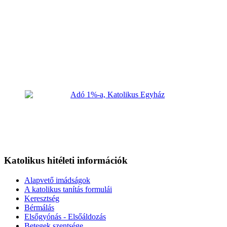
Katolikus hitéleti információk
Alapvető imádságok
A katolikus tanítás formulái
Keresztség
Bérmálás
Elsőgyónás - Elsőáldozás
Betegek szentsége