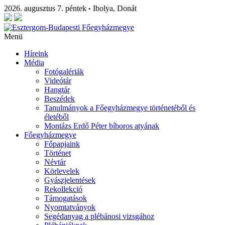
2026. augusztus 7. péntek
Ibolya, Donát
•
Menü
Híreink
Média
Fotógalériák
Videótár
Hangtár
Beszédek
Tanulmányok a Főegyházmegye történetéből és
életéből
Montázs Erdő Péter bíboros atyának
Főegyházmegye
Főpapjaink
Történet
Névtár
Körlevelek
Gyászjelentések
Rekollekció
Támogatások
Nyomtatványok
Segédanyag a plébánosi vizsgához