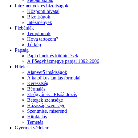
Plébániáknak
Intézmények és bizottságok
Központi hivatal
Bizottságok
Intézmények
Plébániák
Templomok
Hova tartozom?
Térkép
Papság
Papi címek és kitüntetések
A Főegyházmegye papjai 1892-2006
Hitélet
Alapvető imádságok
A katolikus tanítás formulái
Keresztség
Bérmálás
Elsőgyónás - Elsőáldozás
Betegek szentsége
Házasság szentsége
Szentmise, miserend
Hitoktatás
Temetés
Gyermekvédelem