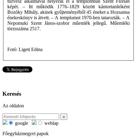
tűzvész alkalmával helyezik el a templomban Szent Flórián
képét. – Itt működik 1776–1829 között kántortanítóként
Bozóky Mihály, akinek gyűjteményéből 45 éneket a Hozsanna
énekeskönyv is átvett. – A templomot 1970-ben tatarozták. – A
Nepomuki Szent János-szobor műemlék jellegű. Műemléki
törzsszáma 2517.
Fotó: Ligeti Edina
Keresés
Az oldalon
google
weblap
Főegyházmegyei papok