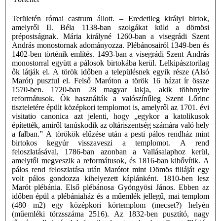
Területén római castrum állott. – Eredetileg királyi birtok,
amelyről II. Béla 1138-ban szolgákat küld a dömösi
prépostságnak. Mária királyné 1260-ban a visegrádi Szent
András monostornak adományozza. Plébánosairól 1349-ben és
1402-ben történik említés. 1493-ban a visegrádi Szent András
monostorral együtt a pálosok birtokába kerül. Lelkipásztorilag
ők látják el. A török időben a településnek egyik része (Alsó
Marót) pusztul el. Felső Maróton a török 16 házat ír össze
1570-ben. 1720-ban 28 magyar lakja, akik többnyire
reformátusok. Ők használták a valószínűleg Szent Lőrinc
tiszteletére épült középkori templomot is, amelyről az 1701. évi
visitatio canonica azt jelenti, hogy „egykor a katolikusok
építették, amiről tanúskodik az oltáriszentség számára való hely
a falban.” A törökök elűzése után a pesti pálos rendház mint
birtokos kegyúr visszaveszi a templomot. A rend
feloszlatásával, 1786-ban azonban a Vallásalaphoz kerül,
amelytől megveszik a reformátusok, és 1816-ban kibővítik. A
pálos rend feloszlatása után Marótot mint Dömös filiáját egy
volt pálos gondozza kihelyezett káplánként. 1810-ben lesz
Marót plébánia. Első plébánosa Gyöngyösi János. Ebben az
időben épül a plébániaház és a műemlék jellegű, mai templom
(480 m2) egy középkori körtemplom (mecset?) helyén
(műemléki törzsszáma 2516). Az 1832-ben pusztító, nagy