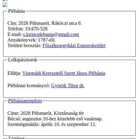
Plébánia
Cím: 2028 Pilismarót, Rákóczi utca 6.
Telefon: 33/470-528
E-mail:
s.lorincplebania@gmail.com
Anyakönyvek: 1787-től.
Területi beosztás:
Főszékesegyházi Espereskerület
Lelkipásztorok
Ellátja:
Visegrádi Keresztelő Szent János Plébánia
Plébániai kormányzó:
Györök Tibor dr.
Plébániatemplom
Címe: 2028 Pilismarót, Köztársaság tér
Búcsú: augusztus 10-hez közelebb eső vasárnap.
Szentségimádás: április 10. és szeptember 12.
Történet