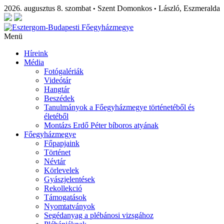
2026. augusztus 8. szombat
Szent Domonkos
László, Eszmeralda
•
•
Menü
Híreink
Média
Fotógalériák
Videótár
Hangtár
Beszédek
Tanulmányok a Főegyházmegye történetéből és
életéből
Montázs Erdő Péter bíboros atyának
Főegyházmegye
Főpapjaink
Történet
Névtár
Körlevelek
Gyászjelentések
Rekollekció
Támogatások
Nyomtatványok
Segédanyag a plébánosi vizsgához