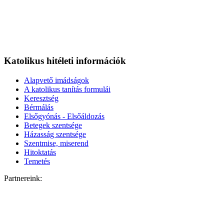
Katolikus hitéleti információk
Alapvető imádságok
A katolikus tanítás formulái
Keresztség
Bérmálás
Elsőgyónás - Elsőáldozás
Betegek szentsége
Házasság szentsége
Szentmise, miserend
Hitoktatás
Temetés
Partnereink: