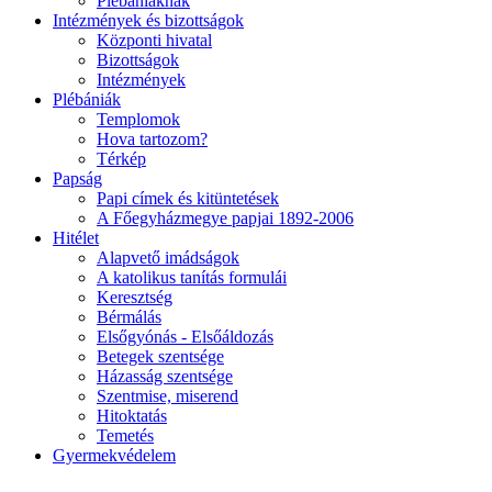
Plébániáknak
Intézmények és bizottságok
Központi hivatal
Bizottságok
Intézmények
Plébániák
Templomok
Hova tartozom?
Térkép
Papság
Papi címek és kitüntetések
A Főegyházmegye papjai 1892-2006
Hitélet
Alapvető imádságok
A katolikus tanítás formulái
Keresztség
Bérmálás
Elsőgyónás - Elsőáldozás
Betegek szentsége
Házasság szentsége
Szentmise, miserend
Hitoktatás
Temetés
Gyermekvédelem