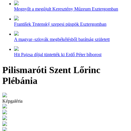
Megnyílt a megújult Keresztény Múzeum Esztergomban
František Trstenský szepesi püspök Esztergomban
A magyar–szlovák megbékélésből barátság született
Hit Pajzsa díjjal tüntették ki Erdő Péter bíborost
Pilismaróti Szent Lőrinc
Plébánia
Képgaléria