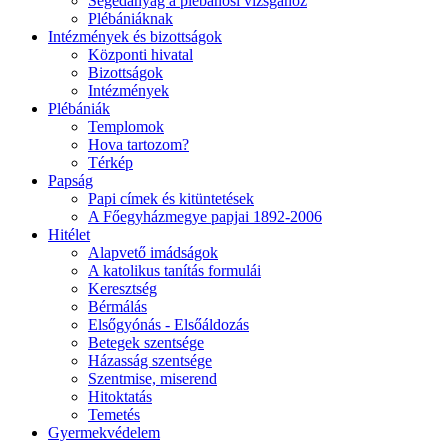
Segédanyag a plébánosi vizsgához
Plébániáknak
Intézmények és bizottságok
Központi hivatal
Bizottságok
Intézmények
Plébániák
Templomok
Hova tartozom?
Térkép
Papság
Papi címek és kitüntetések
A Főegyházmegye papjai 1892-2006
Hitélet
Alapvető imádságok
A katolikus tanítás formulái
Keresztség
Bérmálás
Elsőgyónás - Elsőáldozás
Betegek szentsége
Házasság szentsége
Szentmise, miserend
Hitoktatás
Temetés
Gyermekvédelem