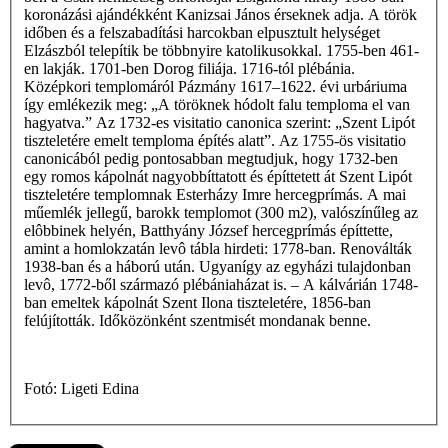
koronázási ajándékként Kanizsai János érseknek adja. A török
időben és a felszabadítási harcokban elpusztult helységet
Elzászból telepítik be többnyire katolikusokkal. 1755-ben 461-
en lakják. 1701-ben Dorog filiája. 1716-tól plébánia.
Középkori templomáról Pázmány 1617–1622. évi urbáriuma
így emlékezik meg: „A töröknek hódolt falu temploma el van
hagyatva.” Az 1732-es visitatio canonica szerint: „Szent Lipót
tiszteletére emelt temploma építés alatt”. Az 1755-ös visitatio
canonicából pedig pontosabban megtudjuk, hogy 1732-ben
egy romos kápolnát nagyobbíttatott és építtetett át Szent Lipót
tiszteletére templomnak Esterházy Imre hercegprímás. A mai
műemlék jellegű, barokk templomot (300 m2), valószínűleg az
elôbbinek helyén, Batthyány József hercegprímás építtette,
amint a homlokzatán levô tábla hirdeti: 1778-ban. Renoválták
1938-ban és a háború után. Ugyanígy az egyházi tulajdonban
levô, 1772-ből származó plébániaházat is. – A kálvárián 1748-
ban emeltek kápolnát Szent Ilona tiszteletére, 1856-ban
felújították. Időközönként szentmisét mondanak benne.
Fotó: Ligeti Edina