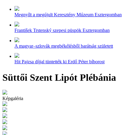
Megnyílt a megújult Keresztény Múzeum Esztergomban
František Trstenský szepesi püspök Esztergomban
A magyar–szlovák megbékélésből barátság született
Hit Pajzsa díjjal tüntették ki Erdő Péter bíborost
Süttői Szent Lipót Plébánia
Képgaléria