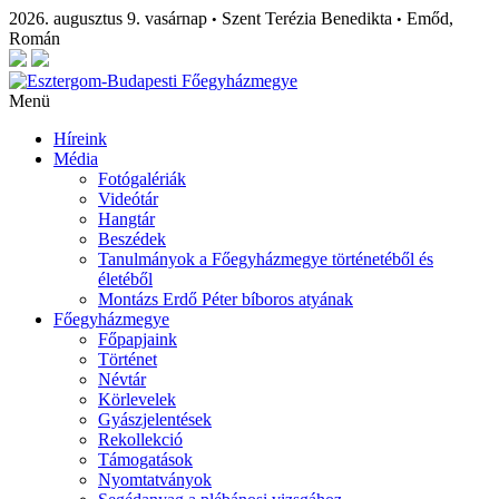
2026. augusztus 9. vasárnap
Szent Terézia Benedikta
Emőd,
•
•
Román
Menü
Híreink
Média
Fotógalériák
Videótár
Hangtár
Beszédek
Tanulmányok a Főegyházmegye történetéből és
életéből
Montázs Erdő Péter bíboros atyának
Főegyházmegye
Főpapjaink
Történet
Névtár
Körlevelek
Gyászjelentések
Rekollekció
Támogatások
Nyomtatványok