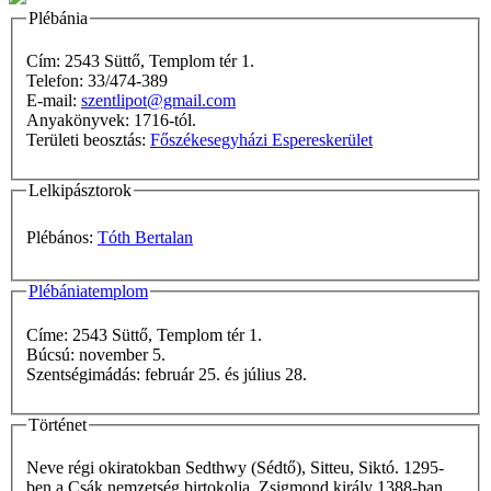
Plébánia
Cím: 2543 Süttő, Templom tér 1.
Telefon: 33/474-389
E-mail:
szentlipot@gmail.com
Anyakönyvek: 1716-tól.
Területi beosztás:
Főszékesegyházi Espereskerület
Lelkipásztorok
Plébános:
Tóth Bertalan
Plébániatemplom
Címe: 2543 Süttő, Templom tér 1.
Búcsú: november 5.
Szentségimádás: február 25. és július 28.
Történet
Neve régi okiratokban Sedthwy (Sédtő), Sitteu, Siktó. 1295-
ben a Csák nemzetség birtokolja. Zsigmond király 1388-ban