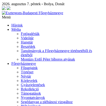
2026. augusztus 7. péntek
Ibolya, Donát
•
Menü
Híreink
Média
Fotógalériák
Videótár
Hangtár
Beszédek
Tanulmányok a Főegyházmegye történetéből és
életéből
Montázs Erdő Péter bíboros atyának
Főegyházmegye
Főpapjaink
Történet
Névtár
Körlevelek
Gyászjelentések
Rekollekció
Támogatások
Nyomtatványok
Segédanyag a plébánosi vizsgához