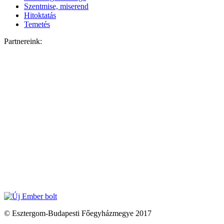
Szentmise, miserend
Hitoktatás
Temetés
Partnereink:
© Esztergom-Budapesti Főegyházmegye 2017