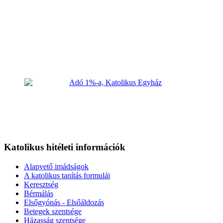
Katolikus hitéleti információk
Alapvető imádságok
A katolikus tanítás formulái
Keresztség
Bérmálás
Elsőgyónás - Elsőáldozás
Betegek szentsége
Házasság szentsége