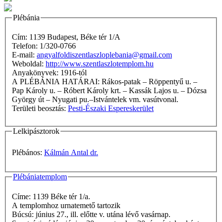
Plébánia
Cím: 1139 Budapest, Béke tér 1/A
Telefon: 1/320-0766
E-mail:
angyalfoldiszentlaszloplebania@gmail.com
Weboldal:
http://www.szentlaszlotemplom.hu
Anyakönyvek: 1916-tól
A PLÉBÁNIA HATÁRAI: Rákos-patak – Röppentyű u. –
Pap Károly u. – Róbert Károly krt. – Kassák Lajos u. – Dózsa
György út – Nyugati pu.–Istvántelek vm. vasútvonal.
Területi beosztás:
Pesti-Északi Espereskerület
Lelkipásztorok
Plébános:
Kálmán Antal dr.
Plébániatemplom
Címe: 1139 Béke tér 1/a.
A templomhoz urnatemető tartozik
Búcsú: június 27., ill. előtte v. utána lévő vasárnap.