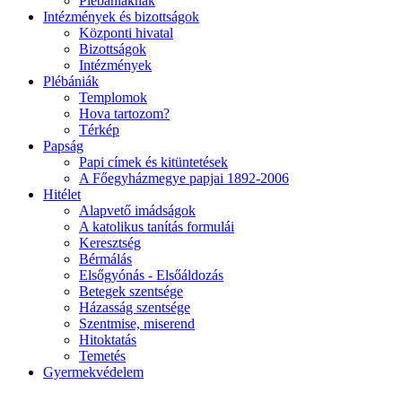
Plébániáknak
Intézmények és bizottságok
Központi hivatal
Bizottságok
Intézmények
Plébániák
Templomok
Hova tartozom?
Térkép
Papság
Papi címek és kitüntetések
A Főegyházmegye papjai 1892-2006
Hitélet
Alapvető imádságok
A katolikus tanítás formulái
Keresztség
Bérmálás
Elsőgyónás - Elsőáldozás
Betegek szentsége
Házasság szentsége
Szentmise, miserend
Hitoktatás
Temetés
Gyermekvédelem