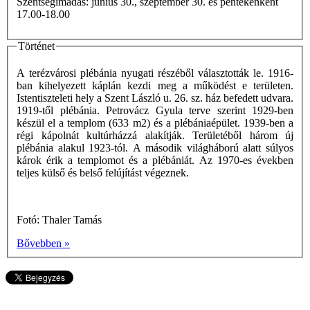
Szentségimádás: június 30., szeptember 30. és péntekenként
17.00-18.00
Történet
A terézvárosi plébánia nyugati részéből választották le. 1916-
ban kihelyezett káplán kezdi meg a működést e területen.
Istentiszteleti hely a Szent László u. 26. sz. ház befedett udvara.
1919-től plébánia. Petrovácz Gyula terve szerint 1929-ben
készül el a templom (633 m2) és a plébániaépület. 1939-ben a
régi kápolnát kultúrházzá alakítják. Területéből három új
plébánia alakul 1923-tól. A második világháború alatt súlyos
károk érik a templomot és a plébániát. Az 1970-es években
teljes külső és belső felújítást végeznek.
Fotó: Thaler Tamás
Bővebben »