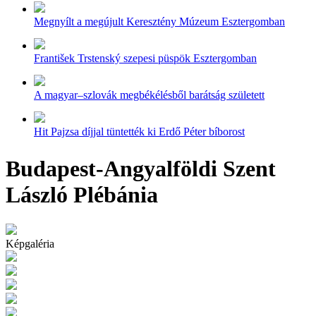
Megnyílt a megújult Keresztény Múzeum Esztergomban
František Trstenský szepesi püspök Esztergomban
A magyar–szlovák megbékélésből barátság született
Hit Pajzsa díjjal tüntették ki Erdő Péter bíborost
Budapest-Angyalföldi Szent
László Plébánia
Képgaléria