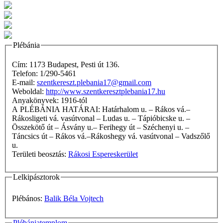
Plébánia
Cím: 1173 Budapest, Pesti út 136.
Telefon: 1/290-5461
E-mail:
szentkereszt.plebania17@gmail.com
Weboldal:
http://www.szentkeresztplebania17.hu
Anyakönyvek: 1916-tól
A PLÉBÁNIA HATÁRAI: Határhalom u. – Rákos vá.–
Rákosligeti vá. vasútvonal – Ludas u. – Tápióbicske u. –
Összekötő út – Ásvány u.– Ferihegy út – Széchenyi u. –
Táncsics út – Rákos vá.–Rákoshegy vá. vasútvonal – Vadszőlő
u.
Területi beosztás:
Rákosi Espereskerület
Lelkipásztorok
Plébános:
Balik Béla Vojtech
Plébániatemplom