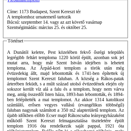
Címe: 1173 Budapest, Szent Kereszt tér
A templomhoz urnatemető tartozik
Búcsú: szeptember 14. vagy az azt követő vasárnap
Szentségimádás: március 25. és október 25.
Történet
A Dunától keletre, Pest közelében fekvő ősrégi település
legrégibb feltárt temploma 1220 körül épült, azonban sok jel
mutat arra, hogy már Szent István idejében is lehetett
temploma. Az Árpád-kori templom a török után még
évtizedekig állt, majd lebontották és 1741-ben építettek új
templomot Szent Kereszt faluban. A község a Rákos-patak
árterében feküdt, s a múlt század utolsó évtizedének elején oly
sokszor került víz alá a falu és a templom, hogy nem várva
meg, amíg összedől Isten háza, 1893-ban lebontották, és 1894-
ben felépítették a mai templomot. Az akkor 1314 katolikust
számláló, erősen vegyes vallású (evangélikus többségű)
faluban nagynak számított a 350 m2 alapterületű templom. Az
újabb időkben előbb Ecser majd Rákoscsaba leányegyházaként
működő Szent Kereszt felmagasztalása tiszteletére épült
templom 1916 óta rendelkezik saját pappal, 1921 óta