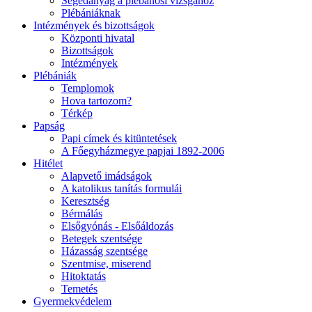
Segédanyag a plébánosi vizsgához
Plébániáknak
Intézmények és bizottságok
Központi hivatal
Bizottságok
Intézmények
Plébániák
Templomok
Hova tartozom?
Térkép
Papság
Papi címek és kitüntetések
A Főegyházmegye papjai 1892-2006
Hitélet
Alapvető imádságok
A katolikus tanítás formulái
Keresztség
Bérmálás
Elsőgyónás - Elsőáldozás
Betegek szentsége
Házasság szentsége
Szentmise, miserend
Hitoktatás
Temetés
Gyermekvédelem