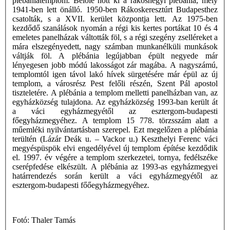
plébániatemplom. Belőle nőtt ki a rákoshegyi plébánia, mely
1941-ben lett önálló. 1950-ben Rákoskeresztúrt Budapesthez
csatolták, s a XVII. kerület központja lett. Az 1975-ben
kezdődő szanálások nyomán a régi kis kertes portákat 10 és 4
emeletes panelházak váltották föl, s a régi szegény zselléreket a
mára elszegényedett, nagy számban munkanélküli munkások
váltják föl. A plébánia legújabban épült negyede már
lényegesen jobb módú lakosságot zár magába. A nagyszámú,
templomtól igen távol lakó hívek sürgetésére már épül az új
templom, a városrész Pest felőli részén, Szent Pál apostol
tiszteletére. A plébánia a templom melletti panelházban van, az
egyházközség tulajdona. Az egyházközség 1993-ban került át
a váci egyházmegyétől az esztergom-budapesti
főegyházmegyéhez. A templom 15 778. törzsszám alatt a
műemléki nyilvántartásban szerepel. Ezt megelőzen a plébánia
terültén (Lázár Deák u. – Vackor u.) Keszthelyi Ferenc váci
megyéspüspök elvi engedélyével új templom építése kezdődik
el. 1997. év végére a templom szerkezetei, tornya, fedélszéke
cserépfedése elkészült. A plébánia az 1993-as egyházmegyei
határrendezés során került a váci egyházmegyétől az
esztergom-budapesti főőegyházmegyéhez.
Fotó: Thaler Tamás