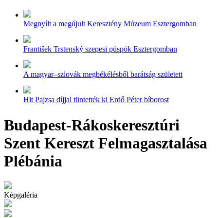
Megnyílt a megújult Keresztény Múzeum Esztergomban
František Trstenský szepesi püspök Esztergomban
A magyar–szlovák megbékélésből barátság született
Hit Pajzsa díjjal tüntették ki Erdő Péter bíborost
Budapest-Rákoskeresztúri
Szent Kereszt Felmagasztalása
Plébánia
Képgaléria