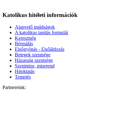
Katolikus hitéleti információk
Alapvető imádságok
A katolikus tanítás formulái
Keresztség
Bérmálás
Elsőgyónás - Elsőáldozás
Betegek szentsége
Házasság szentsége
Szentmise, miserend
Hitoktatás
Temetés
Partnereink: