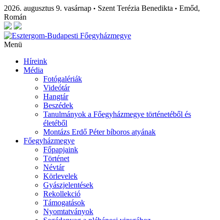
2026. augusztus 9. vasárnap
Szent Terézia Benedikta
Emőd,
•
•
Román
Menü
Híreink
Média
Fotógalériák
Videótár
Hangtár
Beszédek
Tanulmányok a Főegyházmegye történetéből és
életéből
Montázs Erdő Péter bíboros atyának
Főegyházmegye
Főpapjaink
Történet
Névtár
Körlevelek
Gyászjelentések
Rekollekció
Támogatások
Nyomtatványok