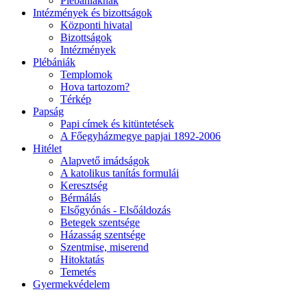
Plébániáknak
Intézmények és bizottságok
Központi hivatal
Bizottságok
Intézmények
Plébániák
Templomok
Hova tartozom?
Térkép
Papság
Papi címek és kitüntetések
A Főegyházmegye papjai 1892-2006
Hitélet
Alapvető imádságok
A katolikus tanítás formulái
Keresztség
Bérmálás
Elsőgyónás - Elsőáldozás
Betegek szentsége
Házasság szentsége
Szentmise, miserend
Hitoktatás
Temetés
Gyermekvédelem