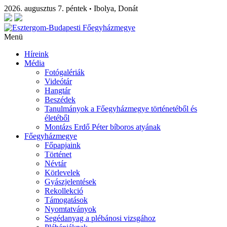
2026. augusztus 7. péntek
Ibolya, Donát
•
Menü
Híreink
Média
Fotógalériák
Videótár
Hangtár
Beszédek
Tanulmányok a Főegyházmegye történetéből és
életéből
Montázs Erdő Péter bíboros atyának
Főegyházmegye
Főpapjaink
Történet
Névtár
Körlevelek
Gyászjelentések
Rekollekció
Támogatások
Nyomtatványok
Segédanyag a plébánosi vizsgához