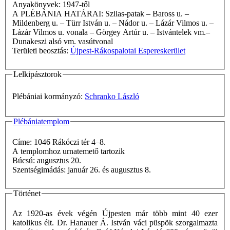
Anyakönyvek: 1947-től
A PLÉBÁNIA HATÁRAI: Szilas-patak – Baross u. –
Mildenberg u. – Türr István u. – Nádor u. – Lázár Vilmos u. –
Lázár Vilmos u. vonala – Görgey Artúr u. – Istvántelek vm.–
Dunakeszi alsó vm. vasútvonal
Területi beosztás:
Újpest-Rákospalotai Espereskerület
Lelkipásztorok
Plébániai kormányzó:
Schranko László
Plébániatemplom
Címe: 1046 Rákóczi tér 4–8.
A templomhoz urnatemető tartozik
Búcsú: augusztus 20.
Szentségimádás: január 26. és augusztus 8.
Történet
Az 1920-as évek végén Újpesten már több mint 40 ezer
katolikus élt. Dr. Hanauer Á. István váci püspök szorgalmazta