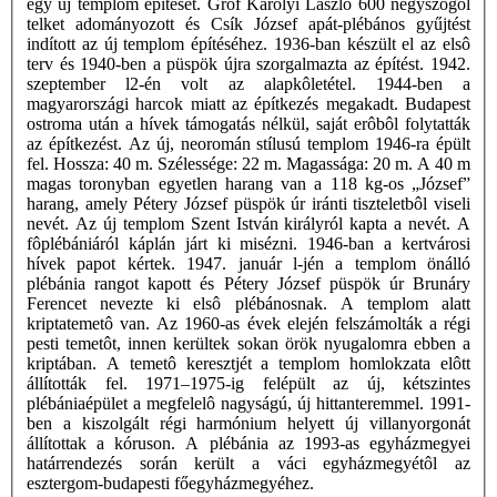
egy új templom építését. Gróf Károlyi László 600 négyszögöl
telket adományozott és Csík József apát-plébános gyűjtést
indított az új templom építéséhez. 1936-ban készült el az elsô
terv és 1940-ben a püspök újra szorgalmazta az építést. 1942.
szeptember l2-én volt az alapkôletétel. 1944-ben a
magyarországi harcok miatt az építkezés megakadt. Budapest
ostroma után a hívek támogatás nélkül, saját erôbôl folytatták
az építkezést. Az új, neoromán stílusú templom 1946-ra épült
fel. Hossza: 40 m. Szélessége: 22 m. Magassága: 20 m. A 40 m
magas toronyban egyetlen harang van a 118 kg-os „József”
harang, amely Pétery József püspök úr iránti tiszteletbôl viseli
nevét. Az új templom Szent István királyról kapta a nevét. A
fôplébániáról káplán járt ki misézni. 1946-ban a kertvárosi
hívek papot kértek. 1947. január l-jén a templom önálló
plébánia rangot kapott és Pétery József püspök úr Brunáry
Ferencet nevezte ki elsô plébánosnak. A templom alatt
kriptatemetô van. Az 1960-as évek elején felszámolták a régi
pesti temetôt, innen kerültek sokan örök nyugalomra ebben a
kriptában. A temetô keresztjét a templom homlokzata elôtt
állították fel. 1971–1975-ig felépült az új, kétszintes
plébániaépület a megfelelô nagyságú, új hittanteremmel. 1991-
ben a kiszolgált régi harmónium helyett új villanyorgonát
állítottak a kóruson. A plébánia az 1993-as egyházmegyei
határrendezés során került a váci egyházmegyétôl az
esztergom-budapesti főegyházmegyéhez.