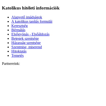
Katolikus hitéleti információk
Alapvető imádságok
A katolikus tanítás formulái
Keresztség
Bérmálás
Elsőgyónás - Elsőáldozás
Betegek szentsége
Házasság szentsége
Szentmise, miserend
Hitoktatás
Temetés
Partnereink: