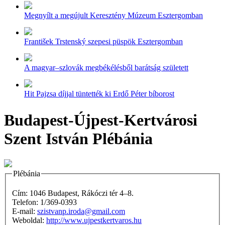
Megnyílt a megújult Keresztény Múzeum Esztergomban
František Trstenský szepesi püspök Esztergomban
A magyar–szlovák megbékélésből barátság született
Hit Pajzsa díjjal tüntették ki Erdő Péter bíborost
Budapest-Újpest-Kertvárosi
Szent István Plébánia
Plébánia
Cím: 1046 Budapest, Rákóczi tér 4–8.
Telefon: 1/369-0393
E-mail:
szistvanp.iroda@gmail.com
Weboldal:
http://www.ujpestkertvaros.hu