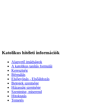
Katolikus hitéleti információk
Alapvető imádságok
A katolikus tanítás formulái
Keresztség
Bérmálás
Elsőgyónás - Elsőáldozás
Betegek szentsége
Házasság szentsége
Szentmise, miserend
Hitoktatás
Temetés