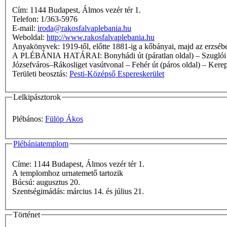
Cím: 1144 Budapest, Álmos vezér tér 1.
Telefon: 1/363-5976
E-mail:
iroda@rakosfalvaplebania.hu
Weboldal:
http://www.rakosfalvaplebania.hu
Anyakönyvek: 1919-től, előtte 1881-ig a kőbányai, majd az er
A PLÉBÁNIA HATÁRAI: Bonyhádi út (páratlan oldal) – Szuglói körvasút sor (páratlan oldal) – Kerepesi út (X. kerületi rész) – Sárgarózsa u. – Pesti határút (erdő, lakó nincs) – Határhalom u. –
Józsefváros–Rákosliget vasútvonal – Fehér út (páros oldal) – Kerepes
Területi beosztás:
Pesti-Középső Espereskerület
Lelkipásztorok
Plébános:
Fülöp Ákos
Plébániatemplom
Címe: 1144 Budapest, Álmos vezér tér 1.
A templomhoz urnatemető tartozik
Búcsú: augusztus 20.
Szentségimádás: március 14. és július 21.
Történet