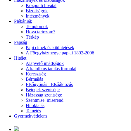
Intézmények és bizottságok
Központi hivatal
Bizottságok
Intézmények
Plébániák
Templomok
Hova tartozom?
Térkép
Papság
Papi címek és kitüntetések
A Főegyházmegye papjai 1892-2006
Hitélet
Alapvető imádságok
A katolikus tanítás formulái
Keresztség
Bérmálás
Elsőgyónás - Elsőáldozás
Betegek szentsége
Házasság szentsége
Szentmise, miserend
Hitoktatás
Temetés
Gyermekvédelem