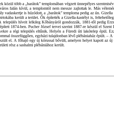
ek közül több a „barátok” templomában végzett ünnepélyes szentmisével
város falán kívül, a templomtól nem messze zajlottak le. Más vélemé
y vadaskertje is húzódott, a „barátok” temploma pedig az ún. Gizella
irtokába került a terület. Ők építették a Gizella-kastélyt is, feltehet
A település híveit lelkileg Kőbányáról gondozzák, 1881-től pedig Erzs
épített 1874-ben. Pucher József tervei szerint 1887-re készül el Szen
ekre a régi település eltűnik. Helyén a Füredi úti lakótelep épül. E
ommal összefüggően, egyházi tulajdonban lévő plébániaház épült. – A te
észült el. A főhajó egy új kórussal bővült, amelyen helyet kapott az 
leti rész a sashalmi plébániához került.