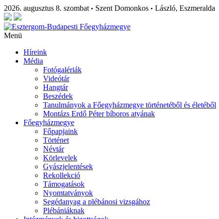
2026. augusztus 8. szombat
Szent Domonkos
László, Eszmeralda
•
•
Menü
Híreink
Média
Fotógalériák
Videótár
Hangtár
Beszédek
Tanulmányok a Főegyházmegye történetéből és életéből
Montázs Erdő Péter bíboros atyának
Főegyházmegye
Főpapjaink
Történet
Névtár
Körlevelek
Gyászjelentések
Rekollekció
Támogatások
Nyomtatványok
Segédanyag a plébánosi vizsgához
Plébániáknak