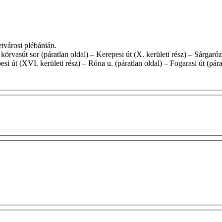
zsébetvárosi plébánián.
i út (XVI. kerületi rész) – Róna u. (páratlan oldal) – Fogarasi út (párat