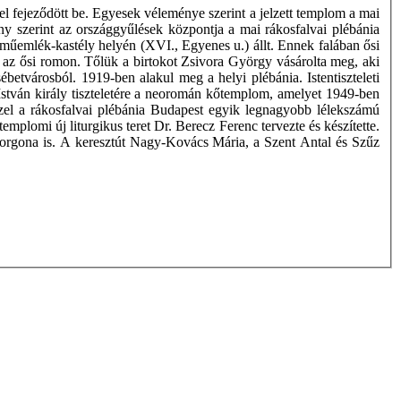
 fejeződött be. Egyesek véleménye szerint a jelzett templom a mai
ny szerint az országgyűlések központja a mai rákosfalvai plébánia
 műemlék-kastély helyén (XVI., Egyenes u.) állt. Ennek falában ősi
őleg az ősi romon. Tőlük a birtokot Zsivora György vásárolta meg, aki
ébetvárosból. 1919-ben alakul meg a helyi plébánia. Istentiszteleti
t István király tiszteletére a neoromán kőtemplom, amelyet 1949-ben
zzel a rákosfalvai plébánia Budapest egyik legnagyobb lélekszámú
mplomi új liturgikus teret Dr. Berecz Ferenc tervezte és készítette.
új orgona is. A keresztút Nagy-Kovács Mária, a Szent Antal és Szűz