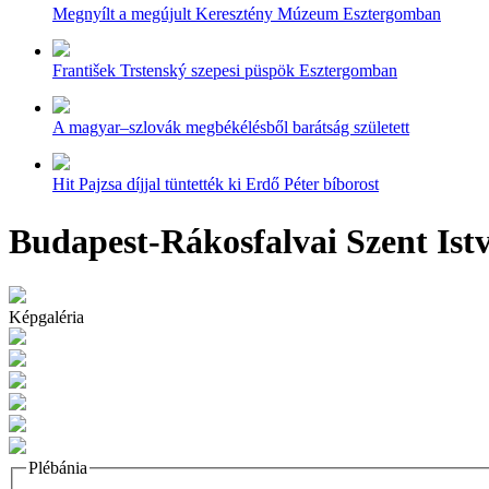
Megnyílt a megújult Keresztény Múzeum Esztergomban
František Trstenský szepesi püspök Esztergomban
A magyar–szlovák megbékélésből barátság született
Hit Pajzsa díjjal tüntették ki Erdő Péter bíborost
Budapest-Rákosfalvai Szent Ist
Képgaléria
Plébánia