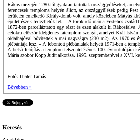
Rákos mezején 1280-tól gyakran tartottak országgyűléseket, amely
ferencesek temploma helyén állott, az országgyűlések pedig Pest 
területén emelkedő Király-domb volt, amely közelében Mátyás királ
épületrészek fedezhetôk fel. – A török idő után a Festetics család b
1872-ben parcelláztatott egy részt és ezen alakult ki Rákosfalva. 
célokra először ideiglenes fatemplom szolgál, amelyet Král István 
oldalhajóval bővítettek a mai nagyságra (230 m2). Az 1970-es év
plébániája lesz. – A lebontott plébánialak helyett 1971-ben a templ
A belsô felújítás a templom felszentelésének 100. évfordulójára k
Mária szobor Kopp Judit alkotása. 1995. szeptemberével a XVI. kerü
Fotó: Thaler Tamás
Bővebben »
Keresés
Az oldalon