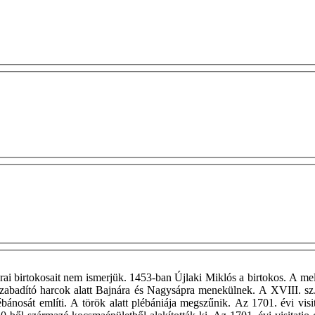
rai birtokosait nem ismerjük. 1453-ban Újlaki Miklós a birtokos. A mel
elszabadító harcok alatt Bajnára és Nagysápra menekülnek. A XVIII. s
nosát említi. A török alatt plébániája megszűnik. Az 1701. évi visit