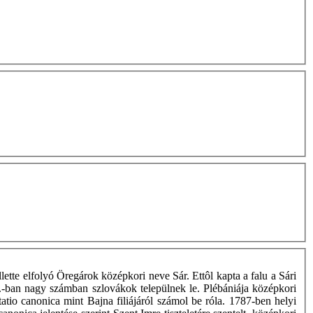
lette elfolyó Öregárok középkori neve Sár. Ettôl kapta a falu a Sári
z.-ban nagy számban szlovákok települnek le. Plébániája középkori
atio canonica mint Bajna filiájáról számol be róla. 1787-ben helyi