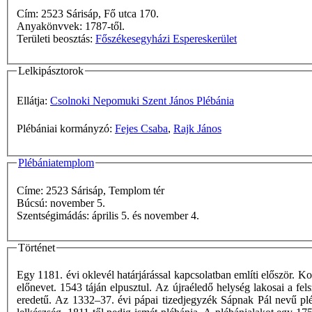
Cím: 2523 Sárisáp, Fő utca 170.
Anyakönvvek: 1787-től.
Területi beosztás:
Főszékesegyházi Espereskerület
Lelkipásztorok
Ellátja:
Csolnoki Nepomuki Szent János Plébánia
Plébániai kormányzó:
Fejes Csaba
,
Rajk János
Plébániatemplom
Címe: 2523 Sárisáp, Templom tér
Búcsú: november 5.
Szentségimádás: április 5. és november 4.
Történet
Egy 1181. évi oklevél határjárással kapcsolatban említi először. Ko
előnevet. 1543 táján elpusztul. Az újraéledő helység lakosai a f
eredetű. Az 1332–37. évi pápai tizedjegyzék Sápnak Pál nevű plébá