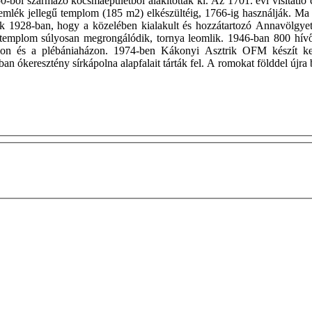
-ből származó kocsmaépületből alakították ki. Az 1701. évi visitatio ca
mlék jellegű templom (185 m2) elkészültéig, 1766-ig használják. Ma 
ek 1928-ban, hogy a közelében kialakult és hozzátartozó Annavölgyet
templom súlyosan megrongálódik, tornya leomlik. 1946-ban 800 hívő 
mon és a plébániaházon. 1974-ben Kákonyi Asztrik OFM készít kere
n ókeresztény sírkápolna alapfalait tárták fel. A romokat földdel újra 