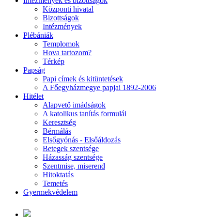
Intézmények és bizottságok
Központi hivatal
Bizottságok
Intézmények
Plébániák
Templomok
Hova tartozom?
Térkép
Papság
Papi címek és kitüntetések
A Főegyházmegye papjai 1892-2006
Hitélet
Alapvető imádságok
A katolikus tanítás formulái
Keresztség
Bérmálás
Elsőgyónás - Elsőáldozás
Betegek szentsége
Házasság szentsége
Szentmise, miserend
Hitoktatás
Temetés
Gyermekvédelem