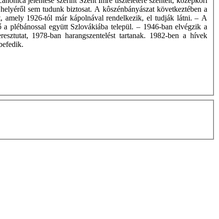
nonica jelentése szerint Szent Imre tiszteletére szentelt, középkori
helyéről sem tudunk biztosat. A kôszénbányászat következtében a
, amely 1926-tól már kápolnával rendelkezik, el tudják látni. – A
a plébánossal együtt Szlovákiába települ. – 1946-ban elvégzik a
sztutat, 1978-ban harangszentelést tartanak. 1982-ben a hívek
befedik.