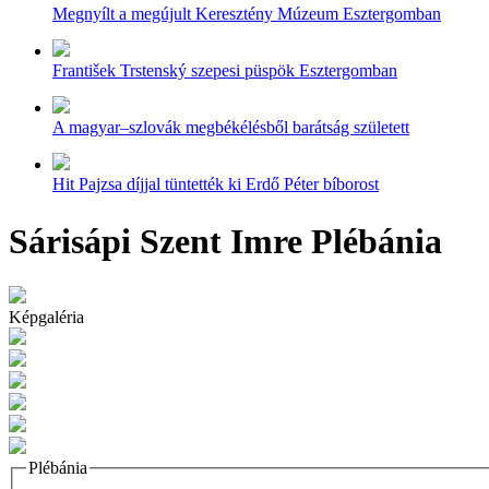
Megnyílt a megújult Keresztény Múzeum Esztergomban
František Trstenský szepesi püspök Esztergomban
A magyar–szlovák megbékélésből barátság született
Hit Pajzsa díjjal tüntették ki Erdő Péter bíborost
Sárisápi Szent Imre Plébánia
Képgaléria
Plébánia