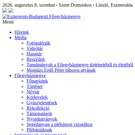
2026. augusztus 8. szombat
Szent Domonkos
László, Eszmeralda
•
•
Menü
Híreink
Média
Fotógalériák
Videótár
Hangtár
Beszédek
Tanulmányok a Főegyházmegye történetéből és életéből
Montázs Erdő Péter bíboros atyának
Főegyházmegye
Főpapjaink
Történet
Névtár
Körlevelek
Gyászjelentések
Rekollekció
Támogatások
Nyomtatványok
Segédanyag a plébánosi vizsgához
Plébániáknak