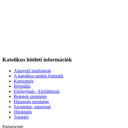
Katolikus hitéleti információk
Alapvető imádságok
A katolikus tanítás formulái
Keresztség
Bérmálás
Elsőgyónás - Elsőáldozás
Betegek szentsége
Házasság szentsége
Szentmise, miserend
Hitoktatás
Temetés
Partnereink: