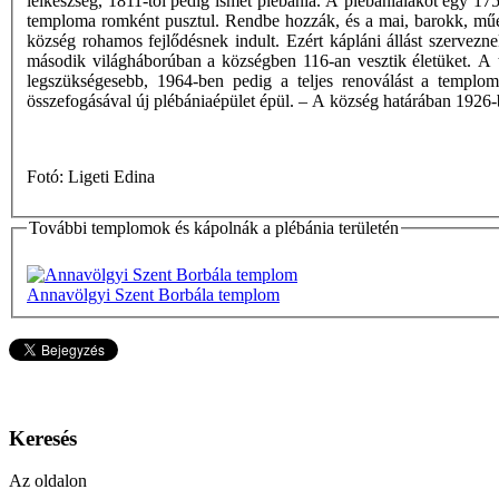
lelkészség, 1811-től pedig ismét plébánia. A plébánialakot egy 1750
temploma romként pusztul. Rendbe hozzák, és a mai, barokk, műe
község rohamos fejlődésnek indult. Ezért kápláni állást szervezn
második világháborúban a községben 116-an vesztik életüket. A 
legszükségesebb, 1964-ben pedig a teljes renoválást a templo
összefogásával új plébániaépület épül. – A község határában 1926-ba
Fotó: Ligeti Edina
További templomok és kápolnák a plébánia területén
Annavölgyi Szent Borbála templom
Keresés
Az oldalon