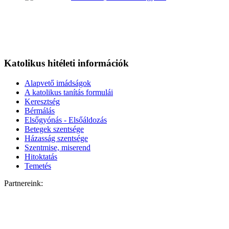
Katolikus hitéleti információk
Alapvető imádságok
A katolikus tanítás formulái
Keresztség
Bérmálás
Elsőgyónás - Elsőáldozás
Betegek szentsége
Házasság szentsége
Szentmise, miserend
Hitoktatás
Temetés
Partnereink: