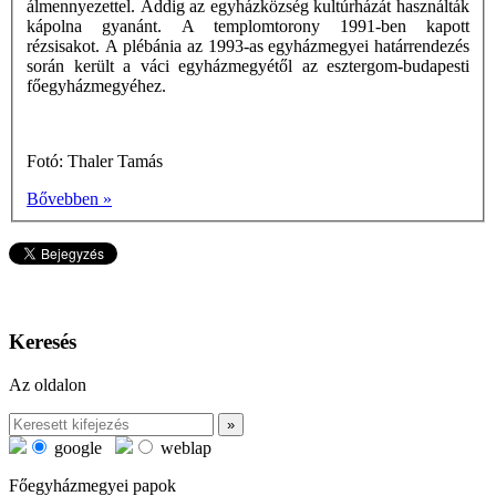
álmennyezettel. Addig az egyházközség kultúrházát használták
kápolna gyanánt. A templomtorony 1991-ben kapott
rézsisakot. A plébánia az 1993-as egyházmegyei határrendezés
során került a váci egyházmegyétől az esztergom-budapesti
főegyházmegyéhez.
Fotó: Thaler Tamás
Bővebben »
Keresés
Az oldalon
google
weblap
Főegyházmegyei papok