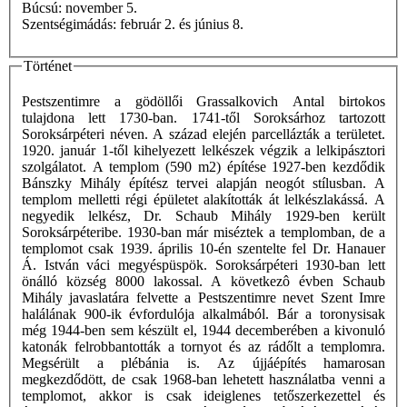
Búcsú: november 5.
Szentségimádás: február 2. és június 8.
Történet
Pestszentimre a gödöllői Grassalkovich Antal birtokos
tulajdona lett 1730-ban. 1741-től Soroksárhoz tartozott
Soroksárpéteri néven. A század elején parcellázták a területet.
1920. január 1-től kihelyezett lelkészek végzik a lelkipásztori
szolgálatot. A templom (590 m2) építése 1927-ben kezdődik
Bánszky Mihály építész tervei alapján neogót stílusban. A
templom melletti régi épületet alakították át lelkészlakássá. A
negyedik lelkész, Dr. Schaub Mihály 1929-ben került
Soroksárpéteribe. 1930-ban már miséztek a templomban, de a
templomot csak 1939. április 10-én szentelte fel Dr. Hanauer
Á. István váci megyéspüspök. Soroksárpéteri 1930-ban lett
önálló község 8000 lakossal. A következô évben Schaub
Mihály javaslatára felvette a Pestszentimre nevet Szent Imre
halálának 900-ik évfordulója alkalmából. Bár a toronysisak
még 1944-ben sem készült el, 1944 decemberében a kivonuló
katonák felrobbantották a tornyot és az rádőlt a templomra.
Megsérült a plébánia is. Az újjáépítés hamarosan
megkezdődött, de csak 1968-ban lehetett használatba venni a
templomot, akkor is csak ideiglenes tetőszerkezettel és