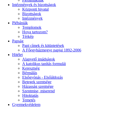
Plébániáknak
Intézmények és bizottságok
Központi hivatal
Bizottságok
Intézmények
Plébániák
Templomok
Hova tartozom?
Térkép
Papság
Papi címek és kitüntetések
A Főegyházmegye papjai 1892-2006
Hitélet
Alapvető imádságok
A katolikus tanítás formulái
Keresztség
Bérmálás
Elsőgyónás - Elsőáldozás
Betegek szentsége
Házasság szentsége
Szentmise, miserend
Hitoktatás
Temetés
Gyermekvédelem