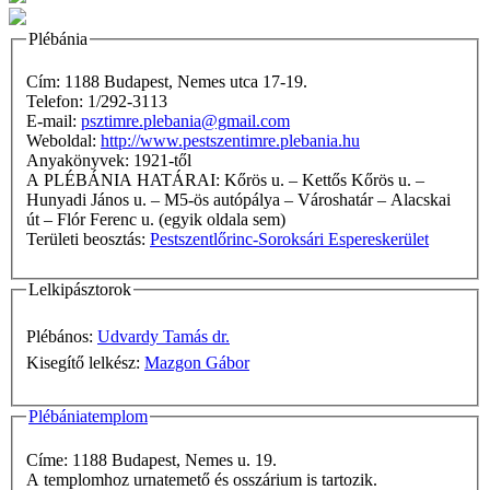
Plébánia
Cím: 1188 Budapest, Nemes utca 17-19.
Telefon: 1/292-3113
E-mail:
psztimre.plebania@gmail.com
Weboldal:
http://www.pestszentimre.plebania.hu
Anyakönyvek: 1921-től
A PLÉBÁNIA HATÁRAI: Kőrös u. – Kettős Kőrös u. –
Hunyadi János u. – M5-ös autópálya – Városhatár – Alacskai
út – Flór Ferenc u. (egyik oldala sem)
Területi beosztás:
Pestszentlőrinc-Soroksári Espereskerület
Lelkipásztorok
Plébános:
Udvardy Tamás dr.
Kisegítő lelkész:
Mazgon Gábor
Plébániatemplom
Címe: 1188 Budapest, Nemes u. 19.
A templomhoz urnatemető és osszárium is tartozik.