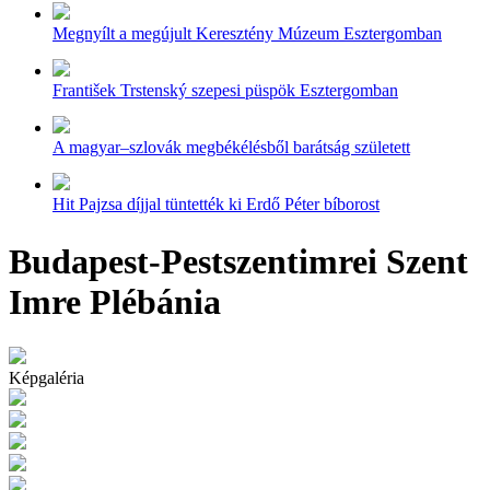
Megnyílt a megújult Keresztény Múzeum Esztergomban
František Trstenský szepesi püspök Esztergomban
A magyar–szlovák megbékélésből barátság született
Hit Pajzsa díjjal tüntették ki Erdő Péter bíborost
Budapest-Pestszentimrei Szent
Imre Plébánia
Képgaléria