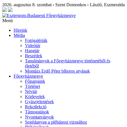
2026. augusztus 8. szombat
Szent Domonkos
László, Eszmeralda
•
•
Menü
Híreink
Média
Fotógalériák
Videótár
Hangtár
Beszédek
Tanulmányok a Főegyházmegye történetéből és
életéből
Montázs Erdő Péter bíboros atyának
Főegyházmegye
Főpapjaink
Történet
Névtár
Körlevelek
Gyászjelentések
Rekollekció
Támogatások
Nyomtatványok
Segédanyag a plébánosi vizsgához