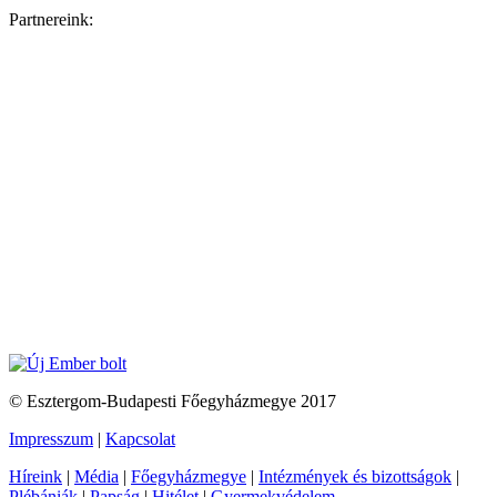
Partnereink:
© Esztergom-Budapesti Főegyházmegye 2017
Impresszum
|
Kapcsolat
Híreink
|
Média
|
Főegyházmegye
|
Intézmények és bizottságok
|
Plébániák
|
Papság
|
Hitélet
|
Gyermekvédelem