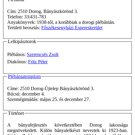
Cím: 2510 Dorog, Bányászkörönd 3.
Telefon: 33/431-783
Anyakönyvek: 1938-tól, a korábbiak a dorogi plébánián.
Területi beosztás:
Főszékesegyházi Espereskerület
Lelkipásztorok
Plébános:
Szerencsés Zsolt
Diakónus:
Fritz Péter
Plébániatemplom
Címe: 2510 Dorog-Újtelep Bányászkörönd 3.
Búcsú: december 4.
Szentségimádás: május 25. és december 27.
Történet
A bányafejlesztés következtében Dorog lakossága
megnövekedett. Külön bányalelkészt neveztek ki 1923-ban.