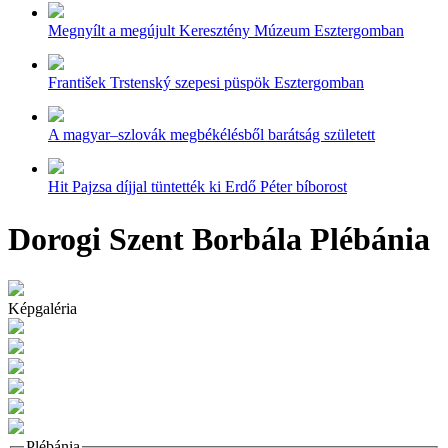
Megnyílt a megújult Keresztény Múzeum Esztergomban
František Trstenský szepesi püspök Esztergomban
A magyar–szlovák megbékélésből barátság született
Hit Pajzsa díjjal tüntették ki Erdő Péter bíborost
Dorogi Szent Borbála Plébánia
Képgaléria
Plébánia