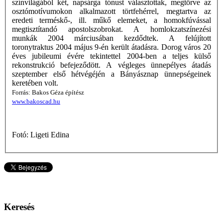
színvilágából két, napsárga tónust választottak, megtörve az
osztómotívumokon alkalmazott törtfehérrel, megtartva az
eredeti terméskő-, ill. műkő elemeket, a homokfúvással
megtisztítandó apostolszobrokat. A homlokzatszínezési
munkák 2004 márciusában kezdődtek. A felújított
toronytraktus 2004 május 9-én került átadásra. Dorog város 20
éves jubileumi évére tekintettel 2004-ben a teljes külső
rekonstrukció befejeződött. A végleges ünnepélyes átadás
szeptember első hétvégéjén a Bányásznap ünnepségeinek
keretében volt.
Forrás: Bakos Géza építész
www.bakoscad.hu
Fotó: Ligeti Edina
Keresés