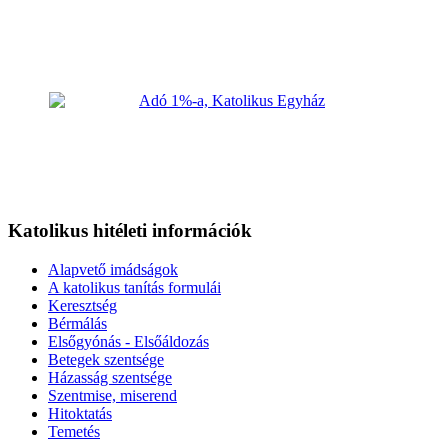
Katolikus hitéleti információk
Alapvető imádságok
A katolikus tanítás formulái
Keresztség
Bérmálás
Elsőgyónás - Elsőáldozás
Betegek szentsége
Házasság szentsége
Szentmise, miserend
Hitoktatás
Temetés