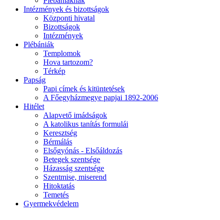
Plébániáknak
Intézmények és bizottságok
Központi hivatal
Bizottságok
Intézmények
Plébániák
Templomok
Hova tartozom?
Térkép
Papság
Papi címek és kitüntetések
A Főegyházmegye papjai 1892-2006
Hitélet
Alapvető imádságok
A katolikus tanítás formulái
Keresztség
Bérmálás
Elsőgyónás - Elsőáldozás
Betegek szentsége
Házasság szentsége
Szentmise, miserend
Hitoktatás
Temetés
Gyermekvédelem