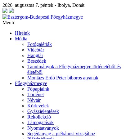
2026. augusztus 7. péntek
Ibolya, Donát
•
Menü
Híreink
Média
Fotógalériák
Videótár
Hangtár
Beszédek
Tanulmányok a Főegyházmegye történetéből és
életéből
Montázs Erdő Péter bíboros atyának
Főegyházmegye
Főpapjaink
Történet
Névtár
Körlevelek
Gyászjelentések
Rekollekció
Támogatások
Nyomtatványok
Segédanyag a plébánosi vizsgához