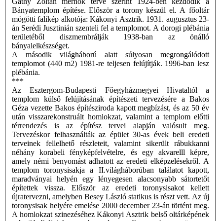
Gáthy Zoltán mérnök terve szerint 1924-ben kezdődik a
Bányatemplom építése. Először a torony készül el. A főoltár
mögötti falikép alkotója: Kákonyi Asztrik. 1931. augusztus 23-
án Serédi Jusztinián szenteli fel a templomot. A dorogi plébánia
területéből diszmembrálják 1938-ban az önálló
bányalelkészséget.
A második világháború alatt súlyosan megrongálódott
templomot (440 m2) 1981-re teljesen felújítják. 1996-ban lesz
plébánia.
***
Az Esztergom-Budapesti Főegyházmegyei Hivataltól a
templom külső felújításának építészeti tervezésére a Bakos
Géza vezette Bakos építésziroda kapott megbízást, és az 50 év
után visszarekonstruált homlokzat, valamint a templom előtti
térrendezés is az építész tervei alapján valósult meg.
Tervezéskor felhasználták az épület 30-as évek beli eredeti
terveinek fellelhető részleteit, valamint sikerült rábukkanni
néhány korabeli fényképfelvételre, és egy akvarelll képre,
amely némi benyomást adhatott az eredeti elképzelésekről. A
templom toronysisakja a II.világháborúban találatot kapott,
maradványai helyén egy lényegesen alacsonyabb sátortetőt
építettek vissza. Először az eredeti toronysisakot kellett
újratervezni, amelyben Besey László statikus is részt vett. Az új
toronysisak helyére emelése 2000 december 23-án történt meg.
A homlokzat szinezéséhez Kákonyi Asztrik belső oltárképének