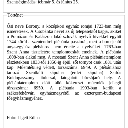
Szentségimádás: február 5. és június 25.
Történet
Ősi neve Borony, a középkori egyház romjai 1723-ban még
ismeretesek. A Csobánka nevet az új telepesektôl kapja, akiket
a Pomázon és Kalászon lakó szlovák nyelvű hívekkel együtt
1744 körül a szentendrei plébánia pasztorál, mert a borosjenői
anya-egyház plébánosa nem értette a nyelvüket. 1763-ban
Szent Anna tiszteletére templomocskát emelnek. A plébánia
1808-ban alakul meg. A mostani Szent Anna plébániatemplom
részletekben 1833-tól 1856-ig épül, sőt tornyot csak 1881 után
kap. Műemlékileg védett, törzsszáma: 6949. A plébániához
tartozó Szentkúti kápolna (erdei kápolna) Sarlós
Boldogasszony titulussal, látogatott búcsújáró hely. A
plébániatemplom előtt álló kőkereszt műemlék jellegű
törzsszáma: 6950. A plébánia 1993-ban került a
székesfehérvári egyházmegyétôl az esztergom-budapesti
főegyházmegyéhez.
Fotó: Ligeti Edina