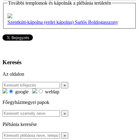
További templomok és kápolnák a plébánia területén
Szentkúti-kápolna (erdei kápolna) Sarlós Boldogasszony
Keresés
Az oldalon
google
weblap
Főegyházmegyei papok
Plébánia keresése