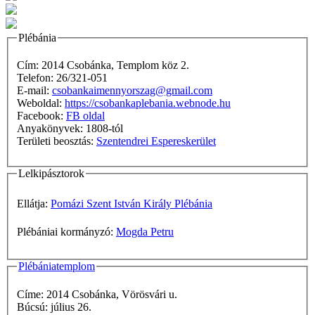
Plébánia
Cím: 2014 Csobánka, Templom köz 2.
Telefon: 26/321-051
E-mail:
csobankaimennyorszag@gmail.com
Weboldal:
https://csobankaplebania.webnode.hu
Facebook:
FB oldal
Anyakönyvek: 1808-tól
Területi beosztás:
Szentendrei Espereskerület
Lelkipásztorok
Ellátja:
Pomázi Szent István Király Plébánia
Plébániai kormányzó:
Mogda Petru
Plébániatemplom
Címe: 2014 Csobánka, Vörösvári u.
Búcsú: július 26.