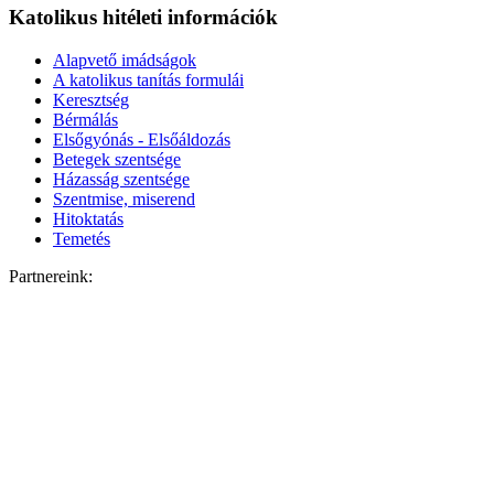
Katolikus hitéleti információk
Alapvető imádságok
A katolikus tanítás formulái
Keresztség
Bérmálás
Elsőgyónás - Elsőáldozás
Betegek szentsége
Házasság szentsége
Szentmise, miserend
Hitoktatás
Temetés
Partnereink: