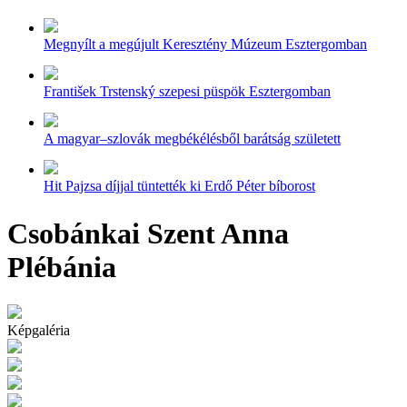
Megnyílt a megújult Keresztény Múzeum Esztergomban
František Trstenský szepesi püspök Esztergomban
A magyar–szlovák megbékélésből barátság született
Hit Pajzsa díjjal tüntették ki Erdő Péter bíborost
Csobánkai Szent Anna
Plébánia
Képgaléria