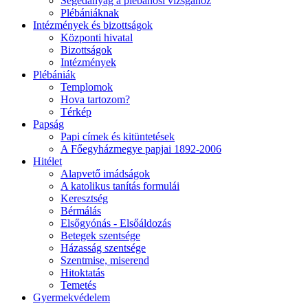
Segédanyag a plébánosi vizsgához
Plébániáknak
Intézmények és bizottságok
Központi hivatal
Bizottságok
Intézmények
Plébániák
Templomok
Hova tartozom?
Térkép
Papság
Papi címek és kitüntetések
A Főegyházmegye papjai 1892-2006
Hitélet
Alapvető imádságok
A katolikus tanítás formulái
Keresztség
Bérmálás
Elsőgyónás - Elsőáldozás
Betegek szentsége
Házasság szentsége
Szentmise, miserend
Hitoktatás
Temetés
Gyermekvédelem