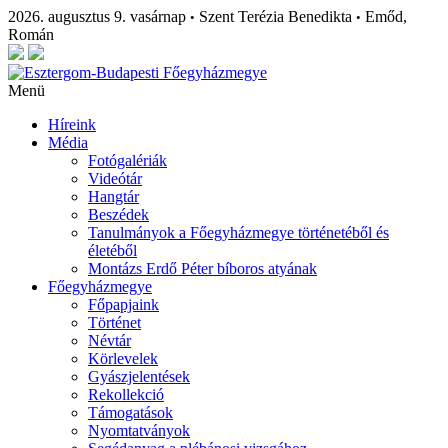
2026. augusztus 9. vasárnap
Szent Terézia Benedikta
Emőd,
•
•
Román
Menü
Híreink
Média
Fotógalériák
Videótár
Hangtár
Beszédek
Tanulmányok a Főegyházmegye történetéből és
életéből
Montázs Erdő Péter bíboros atyának
Főegyházmegye
Főpapjaink
Történet
Névtár
Körlevelek
Gyászjelentések
Rekollekció
Támogatások
Nyomtatványok