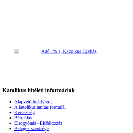
Katolikus hitéleti információk
Alapvető imádságok
A katolikus tanítás formulái
Keresztség
Bérmálás
Elsőgyónás - Elsőáldozás
Betegek szentsége