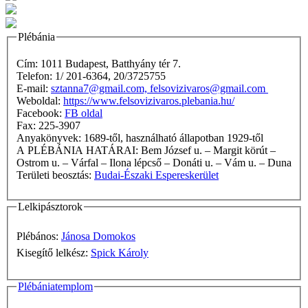
Plébánia
Cím: 1011 Budapest, Batthyány tér 7.
Telefon: 1/ 201-6364, 20/3725755
E-mail:
sztanna7@gmail.com, felsovizivaros@gmail.com
Weboldal:
https://www.felsovizivaros.plebania.hu/
Facebook:
FB oldal
Fax: 225-3907
Anyakönyvek: 1689-től, használható állapotban 1929-től
A PLÉBÁNIA HATÁRAI: Bem József u. – Margit körút –
Ostrom u. – Várfal – Ilona lépcső – Donáti u. – Vám u. – Duna
Területi beosztás:
Budai-Északi Espereskerület
Lelkipásztorok
Plébános:
Jánosa Domokos
Kisegítő lelkész:
Spick Károly
Plébániatemplom