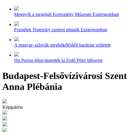
Megnyílt a megújult Keresztény Múzeum Esztergomban
František Trstenský szepesi püspök Esztergomban
A magyar–szlovák megbékélésből barátság született
Hit Pajzsa díjjal tüntették ki Erdő Péter bíborost
Budapest-Felsővízivárosi Szent
Anna Plébánia
Képgaléria