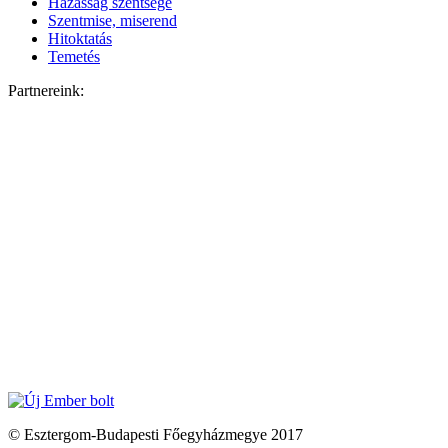
Házasság szentsége
Szentmise, miserend
Hitoktatás
Temetés
Partnereink:
© Esztergom-Budapesti Főegyházmegye 2017