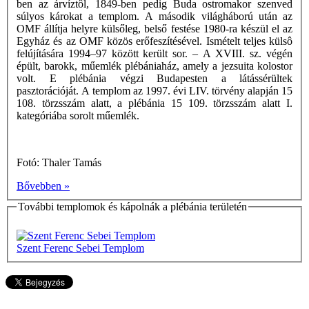
ben az árvíztôl, 1849-ben pedig Buda ostromakor szenved
súlyos károkat a templom. A második világháború után az
OMF állítja helyre külsőleg, belső festése 1980-ra készül el az
Egyház és az OMF közös erőfeszítésével. Ismételt teljes külsô
felújítására 1994–97 között került sor. – A XVIII. sz. végén
épült, barokk, műemlék plébániaház, amely a jezsuita kolostor
volt. E plébánia végzi Budapesten a látássérültek
pasztorációját. A templom az 1997. évi LIV. törvény alapján 15
108. törzsszám alatt, a plébánia 15 109. törzsszám alatt I.
kategóriába sorolt műemlék.
Fotó: Thaler Tamás
Bővebben »
További templomok és kápolnák a plébánia területén
Szent Ferenc Sebei Templom