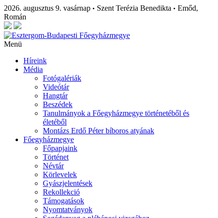
2026. augusztus 9. vasárnap
Szent Terézia Benedikta
Emőd,
•
•
Román
Menü
Híreink
Média
Fotógalériák
Videótár
Hangtár
Beszédek
Tanulmányok a Főegyházmegye történetéből és
életéből
Montázs Erdő Péter bíboros atyának
Főegyházmegye
Főpapjaink
Történet
Névtár
Körlevelek
Gyászjelentések
Rekollekció
Támogatások
Nyomtatványok