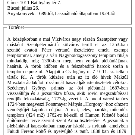
Címe: 1011 Batthyány tér 7.
Búcsú: július 26.
Anyakönyvek: 1689-től, használható állapotban 1929-től.
Történet
A középkorban a mai Víziváros nagy részén Szentpéter vagy
másként Szentpétermár-tír külváros terült el az 1253-ban
szentté avatott Péter vértanú tiszteletére emelt, exempt
templommal, amely a vári Nagyboldogasszony templom filiája
mindaddig, míg 1390-ben meg nem vonják plébániájának
határait. A török időben és a felszabadító harcok során a
templom elpusztul. Alapjait a Csalogány u. 7–9–11. sz. telken
tárták fel. A török kiűzése után az itt élő hívek Maktúl
Musztafa átalakított dzsámiját használják istentiszteleti célokra.
Széchenyi György prímás az ősi plébániát 1687-ben
visszaállítja és a jezsuitákra bízza, akik rövid megszakítással
rendjük feloszlatásáig, 1773-ig vezetik. A budai városi tanács
1724-ben megveszi Forstmayer Mátyás „Horgony”-hoz címzett
vendéglőjét kápolna céljára. A mai, jeles, barokk, műemlék
templom (424 m2) 1762-re ké-szül el Hamon Kristóf budai
építőmester terve szerint Szent Anna tiszteletére. A jezsuiták a
plébániával kapcsolatban magyar iskolát is nyitnak, amelyben
Faludi Ferenc költő és nyelvújító is tanít. 1838-ban és 1879-