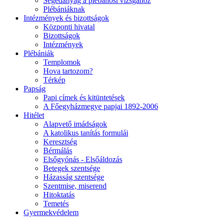
Segédanyag a plébánosi vizsgához
Plébániáknak
Intézmények és bizottságok
Központi hivatal
Bizottságok
Intézmények
Plébániák
Templomok
Hova tartozom?
Térkép
Papság
Papi címek és kitüntetések
A Főegyházmegye papjai 1892-2006
Hitélet
Alapvető imádságok
A katolikus tanítás formulái
Keresztség
Bérmálás
Elsőgyónás - Elsőáldozás
Betegek szentsége
Házasság szentsége
Szentmise, miserend
Hitoktatás
Temetés
Gyermekvédelem