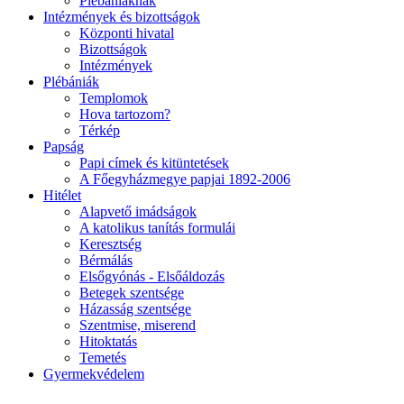
Plébániáknak
Intézmények és bizottságok
Központi hivatal
Bizottságok
Intézmények
Plébániák
Templomok
Hova tartozom?
Térkép
Papság
Papi címek és kitüntetések
A Főegyházmegye papjai 1892-2006
Hitélet
Alapvető imádságok
A katolikus tanítás formulái
Keresztség
Bérmálás
Elsőgyónás - Elsőáldozás
Betegek szentsége
Házasság szentsége
Szentmise, miserend
Hitoktatás
Temetés
Gyermekvédelem