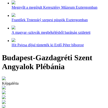
Megnyílt a megújult Keresztény Múzeum Esztergomban
František Trstenský szepesi püspök Esztergomban
A magyar–szlovák megbékélésből barátság született
Hit Pajzsa díjjal tüntették ki Erdő Péter bíborost
Budapest-Gazdagréti Szent
Angyalok Plébánia
Képgaléria