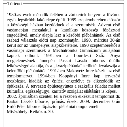
Történet
1980-as évek második felében a zártkertek helyére a főváros
egyik legsűrűbb lakótelepe épült. 1989 szeptemberében először
a közösségi házban kezdődnek el a szentmisék. Advent első
vasárnapján megalakul a katolikus közösség főpásztori
engedéllyel, amely alapja lesz a későbbi plébániának. Az első
szabad választás előtti nap szombatján, 1990. március 30-án
kerül sor az ünnepélyes alapkőletételre. 1990 szeptemberétől a
vasárnapi szentmisék a Mechatronika Gimnázium aulájában
kapnak otthont. 1991-ben a Lourdes-i Szűz Anya
megjelenésének ünnepén Paskai László bíboros önálló
lelkészséggé alakítja, és a „kváziplébánia” területét leválasztja a
kelenföldi plébániától. 1991-ben Makovetz Imre készíti az első
templomtervet. 1994-ben Koppányi Imre kap tervezési
megbízást, kiadják az építési engedélyt és elkezdődik az
építkezés. A tervezett épületegyüttes a szakrális feladat mellett
kulturális, egészségügyi, karitatív szolgálat ellátására is képes.
2002. áprilisában szenteli fel a részben elkészült templomot dr.
Paskai László bíboros, prímás, érsek. 2009. december 6-án
Erdő Péter bíboros főpásztor plébániai rangra emeli.
Misézőhely: Rétköz u. 39.