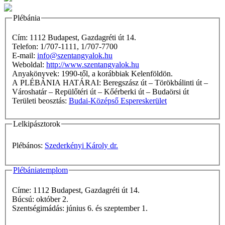
Plébánia
Cím: 1112 Budapest, Gazdagréti út 14.
Telefon: 1/707-1111, 1/707-7700
E-mail:
info@szentangyalok.hu
Weboldal:
http://www.szentangyalok.hu
Anyakönyvek: 1990-től, a korábbiak Kelenföldön.
A PLÉBÁNIA HATÁRAI: Beregszász út – Törökbálinti út –
Városhatár – Repülőtéri út – Kőérberki út – Budaörsi út
Területi beosztás:
Budai-Középső Espereskerület
Lelkipásztorok
Plébános:
Szederkényi Károly dr.
Plébániatemplom
Címe: 1112 Budapest, Gazdagréti út 14.
Búcsú: október 2.
Szentségimádás: június 6. és szeptember 1.