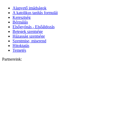
Alapvető imádságok
A katolikus tanítás formulái
Keresztség
Bérmálás
Elsőgyónás - Elsőáldozás
Betegek szentsége
Házasság szentsége
Szentmise, miserend
Hitoktatás
Temetés
Partnereink: