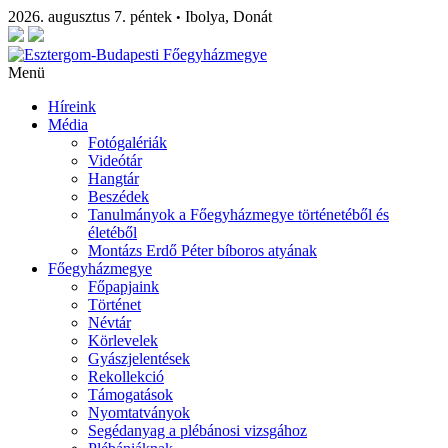
2026. augusztus 7. péntek
Ibolya, Donát
•
Menü
Híreink
Média
Fotógalériák
Videótár
Hangtár
Beszédek
Tanulmányok a Főegyházmegye történetéből és
életéből
Montázs Erdő Péter bíboros atyának
Főegyházmegye
Főpapjaink
Történet
Névtár
Körlevelek
Gyászjelentések
Rekollekció
Támogatások
Nyomtatványok
Segédanyag a plébánosi vizsgához