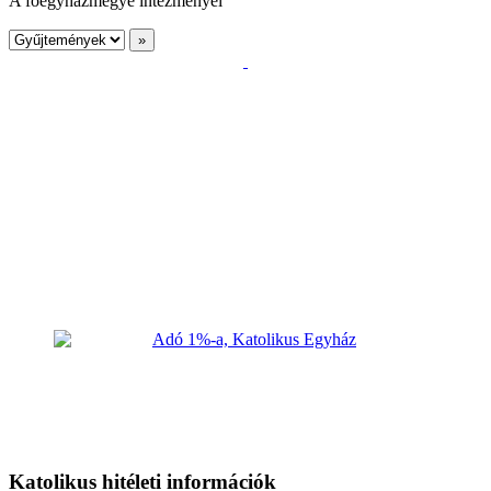
A főegyházmegye intézményei
Katolikus hitéleti információk