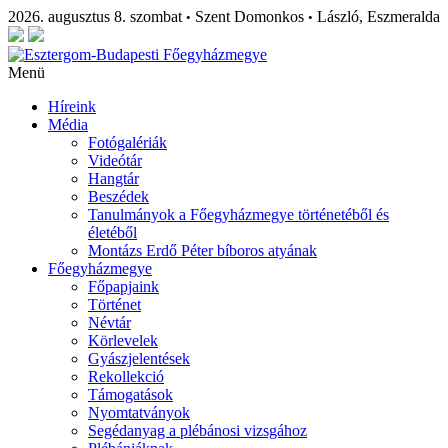
2026. augusztus 8. szombat
Szent Domonkos
László, Eszmeralda
•
•
Menü
Híreink
Média
Fotógalériák
Videótár
Hangtár
Beszédek
Tanulmányok a Főegyházmegye történetéből és
életéből
Montázs Erdő Péter bíboros atyának
Főegyházmegye
Főpapjaink
Történet
Névtár
Körlevelek
Gyászjelentések
Rekollekció
Támogatások
Nyomtatványok
Segédanyag a plébánosi vizsgához