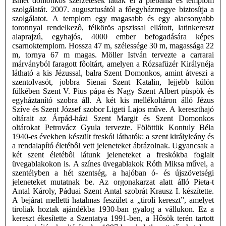
ismét domonkos szerzetesek látták el a plébánia és templom
szolgálatát. 2007. augusztusától a főegyházmegye biztosítja a
szolgálatot. A templom egy magasabb és egy alacsonyabb
toronnyal rendelkezô, félkörös apszissal ellátott, latinkereszt
alaprajzú, egyhajós, 4000 ember befogadására képes
csarnoktemplom. Hossza 47 m, szélessége 30 m, magassága 22
m, tornya 67 m magas. Möller István tervezte a carrarai
márványból faragott fôoltárt, amelyen a Rózsafüzér Királynéja
látható a kis Jézussal, balra Szent Domonkos, amint átveszi a
szentolvasót, jobbra Sienai Szent Katalin, lejjebb külön
fülkében Szent V. Pius pápa és Nagy Szent Albert püspök és
egyháztanító szobra áll. A két kis mellékoltáron álló Jézus
Szíve és Szent József szobor Ligeti Lajos műve. A kereszthajó
oltárait az Árpád-házi Szent Margit és Szent Domonkos
oltárokat Petrovácz Gyula tervezte. Fölöttük Kontuly Béla
1940-es években készült freskói láthatók: a szent királyleány és
a rendalapító életébôl vett jeleneteket ábrázolnak. Ugyancsak a
két szent életébôl látunk jeleneteket a freskókba foglalt
üvegablakokon is. A színes üvegablakok Róth Miksa művei, a
szentélyben a hét szentség, a hajóban ó- és újszövetségi
jeleneteket mutatnak be. Az orgonakarzat alatt álló Pieta-t
Antal Károly, Páduai Szent Antal szobrát Krausz I. készítette.
A bejárat melletti hatalmas feszület a „tiroli kereszt”, amelyet
tiroliak hoztak ajándékba 1930-ban gyalog a vállukon. Ez a
kereszt ékesítette a Szentatya 1991-ben, a Hôsök terén tartott