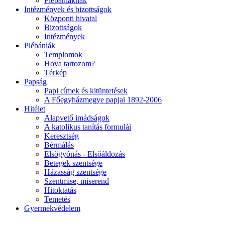
Plébániáknak
Intézmények és bizottságok
Központi hivatal
Bizottságok
Intézmények
Plébániák
Templomok
Hova tartozom?
Térkép
Papság
Papi címek és kitüntetések
A Főegyházmegye papjai 1892-2006
Hitélet
Alapvető imádságok
A katolikus tanítás formulái
Keresztség
Bérmálás
Elsőgyónás - Elsőáldozás
Betegek szentsége
Házasság szentsége
Szentmise, miserend
Hitoktatás
Temetés
Gyermekvédelem