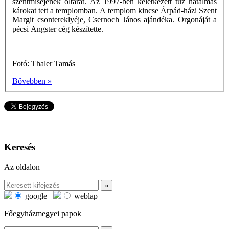
szentmiséjének oltárát. Az 1997-ben keletkezett tűz hatalmas
károkat tett a templomban. A templom kincse Árpád-házi Szent
Margit csontereklyéje, Csernoch János ajándéka. Orgonáját a
pécsi Angster cég készítette.
Fotó: Thaler Tamás
Bővebben »
Keresés
Az oldalon
google
weblap
Főegyházmegyei papok