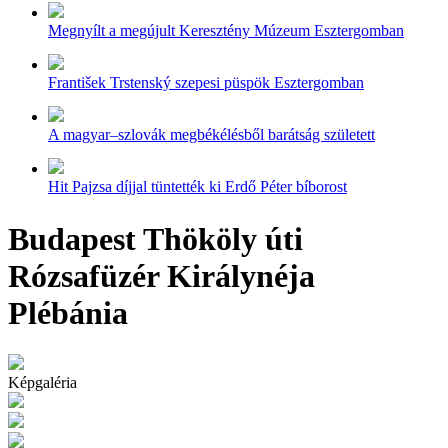
Megnyílt a megújult Keresztény Múzeum Esztergomban
František Trstenský szepesi püspök Esztergomban
A magyar–szlovák megbékélésből barátság született
Hit Pajzsa díjjal tüntették ki Erdő Péter bíborost
Budapest Thököly úti
Rózsafüzér Királynéja
Plébánia
Képgaléria