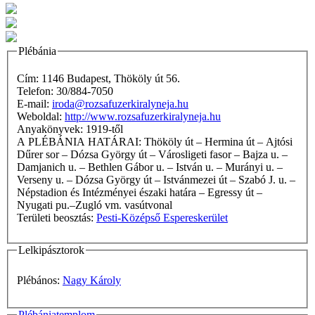
Plébánia
Cím: 1146 Budapest, Thököly út 56.
Telefon: 30/884-7050
E-mail:
iroda@rozsafuzerkiralyneja.hu
Weboldal:
http://www.rozsafuzerkiralyneja.hu
Anyakönyvek: 1919-től
A PLÉBÁNIA HATÁRAI: Thököly út – Hermina út – Ajtósi
Dűrer sor – Dózsa György út – Városligeti fasor – Bajza u. –
Damjanich u. – Bethlen Gábor u. – István u. – Murányi u. –
Verseny u. – Dózsa György út – Istvánmezei út – Szabó J. u. –
Népstadion és Intézményei északi határa – Egressy út –
Nyugati pu.–Zugló vm. vasútvonal
Területi beosztás:
Pesti-Középső Espereskerület
Lelkipásztorok
Plébános:
Nagy Károly
Plébániatemplom