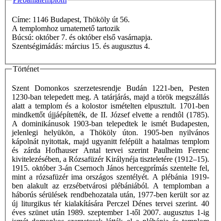
Címe: 1146 Budapest, Thököly út 56.
A templomhoz urnatemető tartozik
Búcsú: október 7. és október első vasárnapja.
Szentségimádás: március 15. és augusztus 4.
Történet
Szent Domonkos szerzetesrendje Budán 1221-ben, Pesten
1230-ban telepedett meg. A tatárjárás, majd a török megszállás
alatt a templom és a kolostor ismételten elpusztult. 1701-ben
mindkettőt újjáépítették, de II. József elvette a rendtôl (1785).
A dominikánusok 1903-ban telepedtek le ismét Budapesten,
jelenlegi helyükön, a Thököly úton. 1905-ben nyilvános
kápolnát nyitottak, majd ugyanitt felépült a hatalmas templom
és zárda Hofhauser Antal tervei szerint Paulheim Ferenc
kivitelezésében, a Rózsafüzér Királynéja tiszteletére (1912–15).
1915. október 3-án Csernoch János hercegprímás szentelte fel,
mint a rózsafüzér ima országos szentélyét. A plébánia 1919-
ben alakult az erzsébetvárosi plébániából. A templomban a
háborús sérülések rendbehozatala után, 1977-ben került sor az
új liturgikus tér kialakítására Perczel Dénes tervei szerint. 40
éves szünet után 1989. szeptember 1-től 2007. augusztus 1-ig