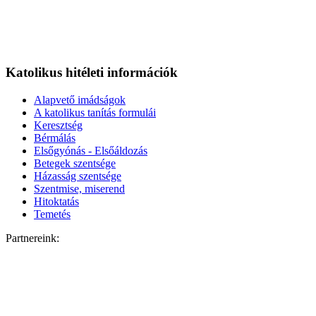
Katolikus hitéleti információk
Alapvető imádságok
A katolikus tanítás formulái
Keresztség
Bérmálás
Elsőgyónás - Elsőáldozás
Betegek szentsége
Házasság szentsége
Szentmise, miserend
Hitoktatás
Temetés
Partnereink: