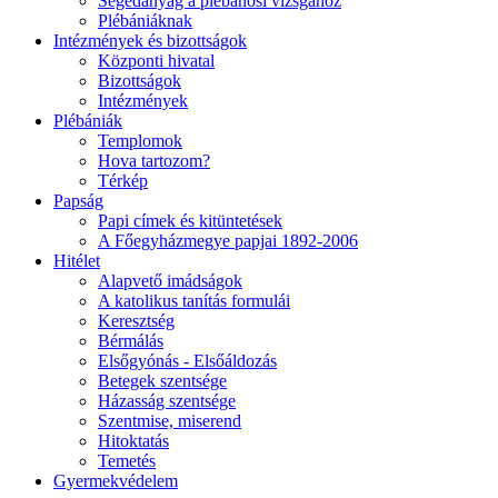
Segédanyag a plébánosi vizsgához
Plébániáknak
Intézmények és bizottságok
Központi hivatal
Bizottságok
Intézmények
Plébániák
Templomok
Hova tartozom?
Térkép
Papság
Papi címek és kitüntetések
A Főegyházmegye papjai 1892-2006
Hitélet
Alapvető imádságok
A katolikus tanítás formulái
Keresztség
Bérmálás
Elsőgyónás - Elsőáldozás
Betegek szentsége
Házasság szentsége
Szentmise, miserend
Hitoktatás
Temetés
Gyermekvédelem