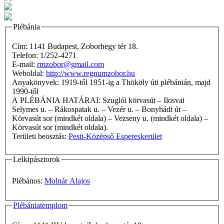
Plébánia
Cím: 1141 Budapest, Zoborhegy tér 18.
Telefon: 1/252-4271
E-mail:
rmzobor@gmail.com
Weboldal:
http://www.regnumzobor.hu
Anyakönyvek: 1919-től 1951-ig a Thököly úti plébánián, majd
1990-től
A PLÉBÁNIA HATÁRAI: Szuglói körvasút – Ilosvai
Selymes u. – Rákospatak u. – Vezér u. – Bonyhádi út –
Körvasút sor (mindkét oldala) – Vezseny u. (mindkét oldala) –
Körvasút sor (mindkét oldala).
Területi beosztás:
Pesti-Középső Espereskerület
Lelkipásztorok
Plébános:
Molnár Alajos
Plébániatemplom