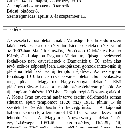
Címe: 1141 BUdapest, Zoborhegy tér 18.
A templomhoz urnatemető tartozik
Búcsú: október 8.
Szentségimádás: április 3. és szeptember 15.
Történet
Az erzsébetvárosi plébániának a Városliget felé húzódó részén
lakó híveknek csak kis része tud istentiszteleteken részt venni
az 1903-ban Mailáth Gusztáv, Prohászka Ottokár és Kanter
Károly által alapított Regnum Marianum, ifjúság nevelésével
foglalkozó papi egyesületnek a Damjanich u. 50. szám alatt
levô, szűkös kápolnájában. Lelkipásztori gondok indokolják új
plébánia felállítását és új templom építését. Az esztergomi
fôhatóság 1919-ben az erzsébetvárosi plébániából leválasztva
megalapítja a Magyarok Nagyasszonya plébániát. Elsô
plébánosa Shvoy Lajos, a késôbbi székesfehérvári püspök. Az
új templom építésére 1921-ben Templomépítô Bizottság alakul.
A Kotsis Iván egyetemi tanár terve szerint dél-franciás román
stílusban épült templomot (1820 m2) 1931. június 14-én
szenteli fel Serédi Jusztinián hercegprímás. – A kápolnát
háborús sérülések, a templomot 1951-ben városrendezés miatt
lebontották. – A Magyarok Nagyasszonya plébániát és
egyházközséget 1951-tôl a szomszédos, Thököly úti,
Rózsafüzér Királynéja plébánia plébánosa vezeti átmenetileg