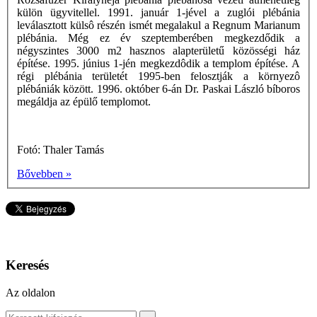
külön ügyvitellel. 1991. január 1-jével a zuglói plébánia
leválasztott külsô részén ismét megalakul a Regnum Marianum
plébánia. Még ez év szeptemberében megkezdődik a
négyszintes 3000 m2 hasznos alapterületű közösségi ház
építése. 1995. június 1-jén megkezdôdik a templom építése. A
régi plébánia területét 1995-ben felosztják a környezô
plébániák között. 1996. október 6-án Dr. Paskai László bíboros
megáldja az épülő templomot.
Fotó: Thaler Tamás
Bővebben »
Keresés
Az oldalon