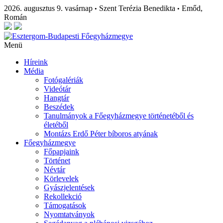
2026. augusztus 9. vasárnap
Szent Terézia Benedikta
Emőd,
•
•
Román
Menü
Híreink
Média
Fotógalériák
Videótár
Hangtár
Beszédek
Tanulmányok a Főegyházmegye történetéből és
életéből
Montázs Erdő Péter bíboros atyának
Főegyházmegye
Főpapjaink
Történet
Névtár
Körlevelek
Gyászjelentések
Rekollekció
Támogatások
Nyomtatványok