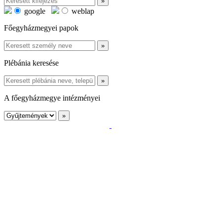
google
weblap
Főegyházmegyei papok
Plébánia keresése
A főegyházmegye intézményei