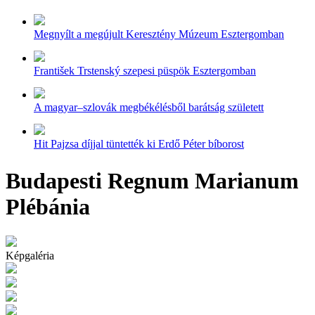
Megnyílt a megújult Keresztény Múzeum Esztergomban
František Trstenský szepesi püspök Esztergomban
A magyar–szlovák megbékélésből barátság született
Hit Pajzsa díjjal tüntették ki Erdő Péter bíborost
Budapesti Regnum Marianum
Plébánia
Képgaléria