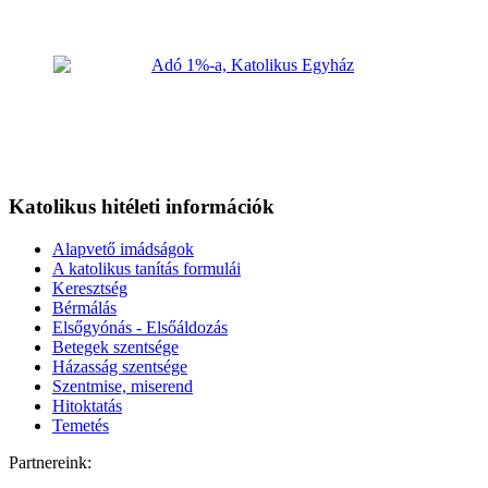
Katolikus hitéleti információk
Alapvető imádságok
A katolikus tanítás formulái
Keresztség
Bérmálás
Elsőgyónás - Elsőáldozás
Betegek szentsége
Házasság szentsége
Szentmise, miserend
Hitoktatás
Temetés
Partnereink: