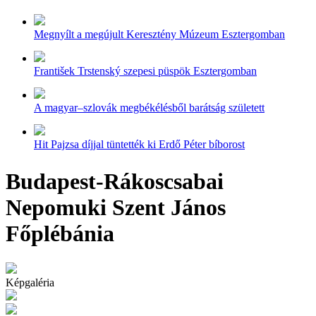
Megnyílt a megújult Keresztény Múzeum Esztergomban
František Trstenský szepesi püspök Esztergomban
A magyar–szlovák megbékélésből barátság született
Hit Pajzsa díjjal tüntették ki Erdő Péter bíborost
Budapest-Rákoscsabai
Nepomuki Szent János
Főplébánia
Képgaléria