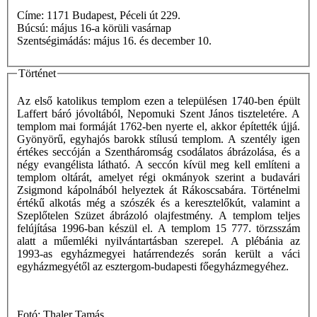
Címe: 1171 Budapest, Péceli út 229.
Búcsú: május 16-a körüli vasárnap
Szentségimádás: május 16. és december 10.
Történet
Az első katolikus templom ezen a településen 1740-ben épült
Laffert báró jóvoltából, Nepomuki Szent János tiszteletére. A
templom mai formáját 1762-ben nyerte el, akkor építették újjá.
Gyönyörű, egyhajós barokk stílusú templom. A szentély igen
értékes seccóján a Szentháromság csodálatos ábrázolása, és a
négy evangélista látható. A seccón kívül meg kell említeni a
templom oltárát, amelyet régi okmányok szerint a budavári
Zsigmond kápolnából helyeztek át Rákoscsabára. Történelmi
értékű alkotás még a szószék és a keresztelőkút, valamint a
Szeplőtelen Szüzet ábrázoló olajfestmény. A templom teljes
felújítása 1996-ban készül el. A templom 15 777. törzsszám
alatt a műemléki nyilvántartásban szerepel. A plébánia az
1993-as egyházmegyei határrendezés során került a váci
egyházmegyétől az esztergom-budapesti főegyházmegyéhez.
Fotó: Thaler Tamás