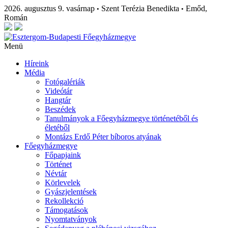
2026. augusztus 9. vasárnap
Szent Terézia Benedikta
Emőd,
•
•
Román
Menü
Híreink
Média
Fotógalériák
Videótár
Hangtár
Beszédek
Tanulmányok a Főegyházmegye történetéből és
életéből
Montázs Erdő Péter bíboros atyának
Főegyházmegye
Főpapjaink
Történet
Névtár
Körlevelek
Gyászjelentések
Rekollekció
Támogatások
Nyomtatványok