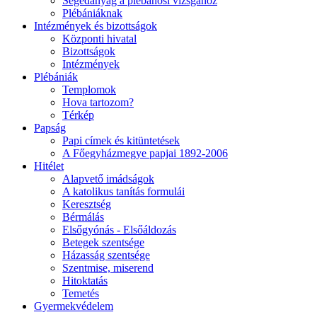
Segédanyag a plébánosi vizsgához
Plébániáknak
Intézmények és bizottságok
Központi hivatal
Bizottságok
Intézmények
Plébániák
Templomok
Hova tartozom?
Térkép
Papság
Papi címek és kitüntetések
A Főegyházmegye papjai 1892-2006
Hitélet
Alapvető imádságok
A katolikus tanítás formulái
Keresztség
Bérmálás
Elsőgyónás - Elsőáldozás
Betegek szentsége
Házasság szentsége
Szentmise, miserend
Hitoktatás
Temetés
Gyermekvédelem