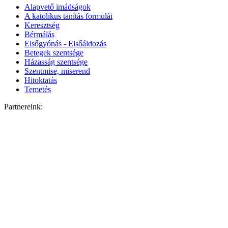
Alapvető imádságok
A katolikus tanítás formulái
Keresztség
Bérmálás
Elsőgyónás - Elsőáldozás
Betegek szentsége
Házasság szentsége
Szentmise, miserend
Hitoktatás
Temetés
Partnereink: