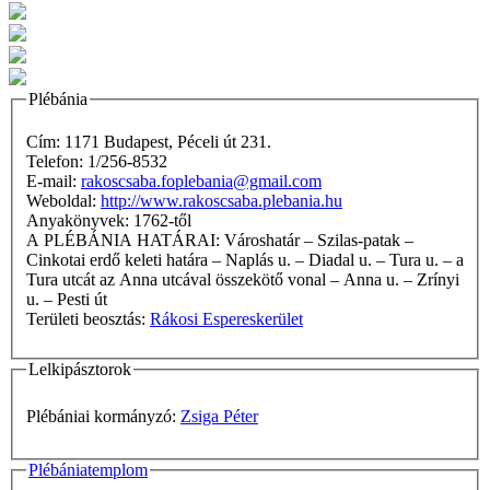
Plébánia
Cím: 1171 Budapest, Péceli út 231.
Telefon: 1/256-8532
E-mail:
rakoscsaba.foplebania@gmail.com
Weboldal:
http://www.rakoscsaba.plebania.hu
Anyakönyvek: 1762-től
A PLÉBÁNIA HATÁRAI: Városhatár – Szilas-patak –
Cinkotai erdő keleti határa – Naplás u. – Diadal u. – Tura u. – a
Tura utcát az Anna utcával összekötő vonal – Anna u. – Zrínyi
u. – Pesti út
Területi beosztás:
Rákosi Espereskerület
Lelkipásztorok
Plébániai kormányzó:
Zsiga Péter
Plébániatemplom