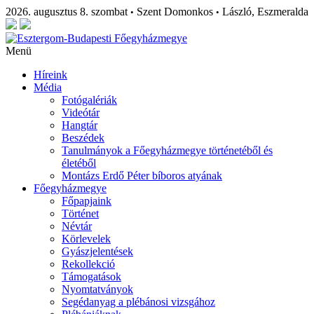
2026. augusztus 8. szombat
Szent Domonkos
László, Eszmeralda
•
•
Menü
Híreink
Média
Fotógalériák
Videótár
Hangtár
Beszédek
Tanulmányok a Főegyházmegye történetéből és
életéből
Montázs Erdő Péter bíboros atyának
Főegyházmegye
Főpapjaink
Történet
Névtár
Körlevelek
Gyászjelentések
Rekollekció
Támogatások
Nyomtatványok
Segédanyag a plébánosi vizsgához