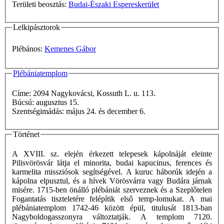
Területi beosztás:
Budai-Északi Espereskerület
Lelkipásztorok
Plébános:
Kemenes Gábor
Plébániatemplom
Címe: 2094 Nagykovácsi, Kossuth L. u. 113.
Búcsú: augusztus 15.
Szentségimádás: május 24. és december 6.
Történet
A XVIII. sz. elején érkezett telepesek kápolnáját eleinte
Pilisvörösvár látja el minorita, budai kapucinus, ferences és
karmelita missziósok segítségével. A kuruc háborúk idején a
kápolna elpusztul, és a hívek Vörösvárra vagy Budára járnak
misére. 1715-ben önálló plébániát szerveznek és a Szeplôtelen
Fogantatás tiszteletére felépítik elsô temp-lomukat. A mai
plébániatemplom 1742-46 között épül, titulusát 1813-ban
Nagyboldogasszonyra változtatják. A templom 7120.