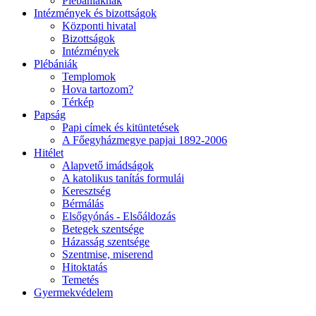
Plébániáknak
Intézmények és bizottságok
Központi hivatal
Bizottságok
Intézmények
Plébániák
Templomok
Hova tartozom?
Térkép
Papság
Papi címek és kitüntetések
A Főegyházmegye papjai 1892-2006
Hitélet
Alapvető imádságok
A katolikus tanítás formulái
Keresztség
Bérmálás
Elsőgyónás - Elsőáldozás
Betegek szentsége
Házasság szentsége
Szentmise, miserend
Hitoktatás
Temetés
Gyermekvédelem