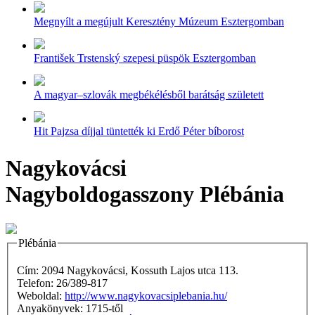
Megnyílt a megújult Keresztény Múzeum Esztergomban
František Trstenský szepesi püspök Esztergomban
A magyar–szlovák megbékélésből barátság született
Hit Pajzsa díjjal tüntették ki Erdő Péter bíborost
Nagykovácsi
Nagyboldogasszony Plébánia
Plébánia
Cím: 2094 Nagykovácsi, Kossuth Lajos utca 113.
Telefon: 26/389-817
Weboldal:
http://www.nagykovacsiplebania.hu/
Anyakönyvek: 1715-től