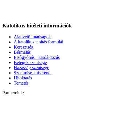
Katolikus hitéleti információk
Alapvető imádságok
A katolikus tanítás formulái
Keresztség
Bérmálás
Elsőgyónás - Elsőáldozás
Betegek szentsége
Házasság szentsége
Szentmise, miserend
Hitoktatás
Temetés
Partnereink: