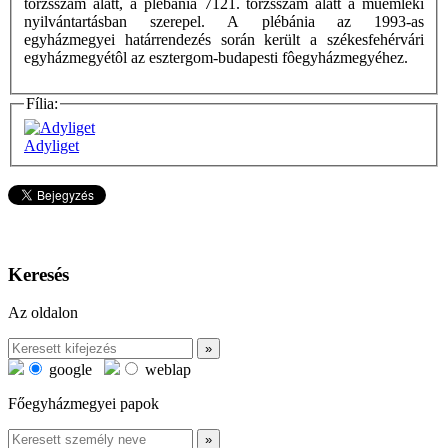
törzsszám alatt, a plébánia 7121. törzsszám alatt a műemléki
nyilvántartásban szerepel. A plébánia az 1993-as
egyházmegyei határrendezés során került a székesfehérvári
egyházmegyétôl az esztergom-budapesti fôegyházmegyéhez.
Fília:
Adyliget
Keresés
Az oldalon
google
weblap
Főegyházmegyei papok