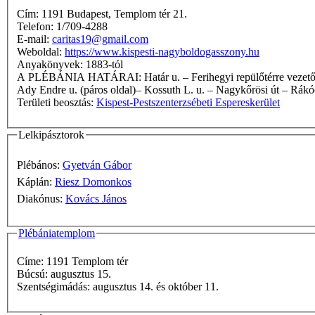
Cím: 1191 Budapest, Templom tér 21.
Telefon: 1/709-4288
E-mail:
caritas19@gmail.com
Weboldal:
https://www.kispesti-nagyboldogasszony.hu
Anyakönyvek: 1883-tól
A PLÉBÁNIA HATÁRAI: Határ u. – Ferihegyi repülőtérre vezető gyorsforgalmi út – Alsó-erdősor u. – Küllő u. – Malomkő u. – Kártoló u. – Kőbánya-Kispest vá.–Pestszentimre-felső vm. vasútvonal –
Ady Endre u. (páros oldal)– Kossuth L. u. – Nagykőrösi út – Rákóc
Területi beosztás:
Kispest-Pestszenterzsébeti Espereskerület
Lelkipásztorok
Plébános:
Gyetván Gábor
Káplán:
Riesz Domonkos
Diakónus:
Kovács János
Plébániatemplom
Címe: 1191 Templom tér
Búcsú: augusztus 15.
Szentségimádás: augusztus 14. és október 11.