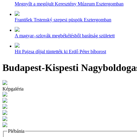
Megnyílt a megújult Keresztény Múzeum Esztergomban
František Trstenský szepesi püspök Esztergomban
A magyar–szlovák megbékélésből barátság született
Hit Pajzsa díjjal tüntették ki Erdő Péter bíborost
Budapest-Kispesti Nagyboldoga
Képgaléria
Plébánia