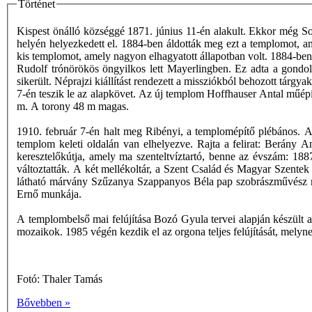
Történet
Kispest önálló községgé 1871. június 11-én alakult. Ekkor még So
helyén helyezkedett el. 1884-ben áldották meg ezt a templomot, a
kis templomot, amely nagyon elhagyatott állapotban volt. 1884-ben 
Rudolf trónörökös öngyilkos lett Mayerlingben. Ez adta a gondo
sikerült. Néprajzi kiállítást rendezett a missziókból behozott tá
7-én teszik le az alapkövet. Az új templom Hoffhauser Antal műépítés
m. A torony 48 m magas.
1910. február 7-én halt meg Ribényi, a templomépítő plébános. A 
templom keleti oldalán van elhelyezve. Rajta a felirat: Berány A
keresztelőkútja, amely ma szenteltvíztartó, benne az évszám: 1
változtatták. A két mellékoltár, a Szent Család és Magyar Szentek ol
látható márvány Szűzanya Szappanyos Béla pap szobrászművész mun
Ernő munkája.
A templombelső mai felújítása Bozó Gyula tervei alapján készült a II
mozaikok. 1985 végén kezdik el az orgona teljes felújítását, melyn
Fotó: Thaler Tamás
Bővebben »