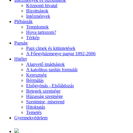
Intézmények és bizottságok
Központi hivatal
Bizottságok
Intézmények
Plébániák
Templomok
Hova tartozom?
Térkép
Papság
Papi címek és kitüntetések
A Főegyházmegye papjai 1892-2006
Hitélet
Alapvető imádságok
A katolikus tanítás formulái
Keresztség
Bérmálás
Elsőgyónás - Elsőáldozás
Betegek szentsége
Házasság szentsége
Szentmise, miserend
Hitoktatás
Temetés
Gyermekvédelem