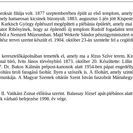
roksár filiája volt. 1877 szeptemberében épült az első templom, ame
mely hamarosan kicsinek bizonyult. 1883. augusztus 1-jén jött Kispest
Karkisch György építésszel megépítteti a plébánia épületét, amely mai 
latot Ribényinek, hogy az építendô új templom Rudolf fogadalmi temp
rgyakból a Nemzeti Múzeumban. Majd Wekerle Sándor pénzügyminisztert n
z tervei szerint készült el. 1904. október 23-án szentelte fel a cegléd
keresztelőkápolnában temették el, amely ma a Jézus Szíve terem. Kispe
ntal bíró, Ivits János törvénybíró 1873. október 20. Készíttette: Li
887. Dr. Bakos Kálmán prépost-kanonok alatt 1954-ben pápai engedél
tára tiroli faragású faoltár. Ilyen a szószék is. A főoltárt, amely szin
kája. A Magyar Szentek oltárán Szent István faszobrát Máriahegyi szo
. Vatikáni Zsinat előírása szerint. Balassay József apát-plébános alatt 
ek várható befejezése 1998. év vége.