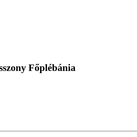
sszony Főplébánia