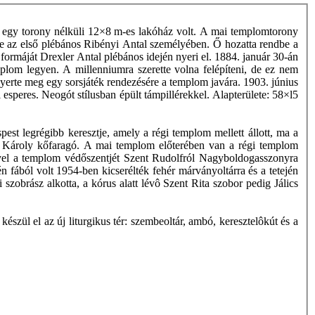
ly egy torony nélküli 12×8 m-es lakóház volt. A mai templomtorony
re az első plébános Ribényi Antal személyében. Ő hozatta rendbe a
formáját Drexler Antal plébános idején nyeri el. 1884. január 30-án
lom legyen. A millenniumra szerette volna felépíteni, de ez nem
yerte meg egy sorsjáték rendezésére a templom javára. 1903. június
i esperes. Neogót stílusban épült támpillérekkel. Alapterülete: 58×l5
st legrégibb keresztje, amely a régi templom mellett állott, ma a
llin Károly kőfaragó. A mai templom előterében van a régi templom
lyel a templom védőszentjét Szent Rudolfról Nagyboldogasszonyra
tén fából volt 1954-ben kicserélték fehér márványoltárra és a tetején
brász alkotta, a kórus alatt lévô Szent Rita szobor pedig Jálics
készül el az új liturgikus tér: szembeoltár, ambó, keresztelôkút és a