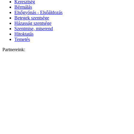
Keresztség
Bérmálás
Elsőgyónás - Elsőáldozás
Betegek szentsége
Házasság szentsége
Szentmise, miserend
Hitoktatás
Temetés
Partnereink: