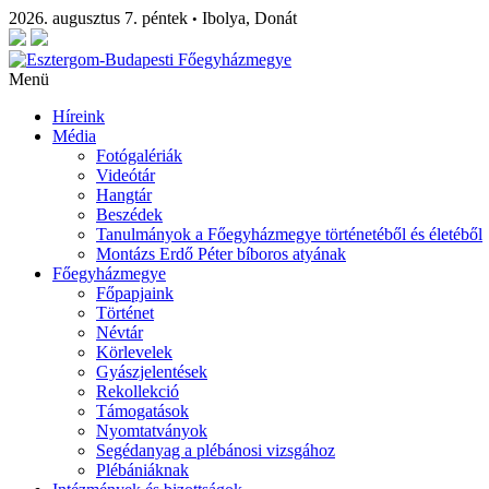
2026. augusztus 7. péntek
Ibolya, Donát
•
Menü
Híreink
Média
Fotógalériák
Videótár
Hangtár
Beszédek
Tanulmányok a Főegyházmegye történetéből és életéből
Montázs Erdő Péter bíboros atyának
Főegyházmegye
Főpapjaink
Történet
Névtár
Körlevelek
Gyászjelentések
Rekollekció
Támogatások
Nyomtatványok
Segédanyag a plébánosi vizsgához
Plébániáknak