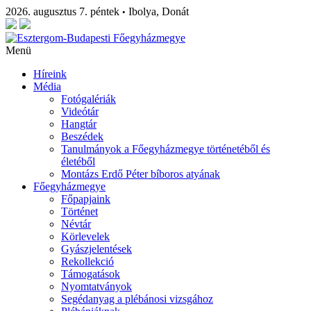
2026. augusztus 7. péntek
Ibolya, Donát
•
Menü
Híreink
Média
Fotógalériák
Videótár
Hangtár
Beszédek
Tanulmányok a Főegyházmegye történetéből és
életéből
Montázs Erdő Péter bíboros atyának
Főegyházmegye
Főpapjaink
Történet
Névtár
Körlevelek
Gyászjelentések
Rekollekció
Támogatások
Nyomtatványok
Segédanyag a plébánosi vizsgához