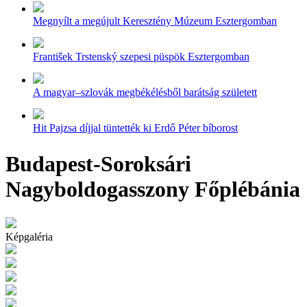
Megnyílt a megújult Keresztény Múzeum Esztergomban
František Trstenský szepesi püspök Esztergomban
A magyar–szlovák megbékélésből barátság született
Hit Pajzsa díjjal tüntették ki Erdő Péter bíborost
Budapest-Soroksári
Nagyboldogasszony Főplébánia
Képgaléria