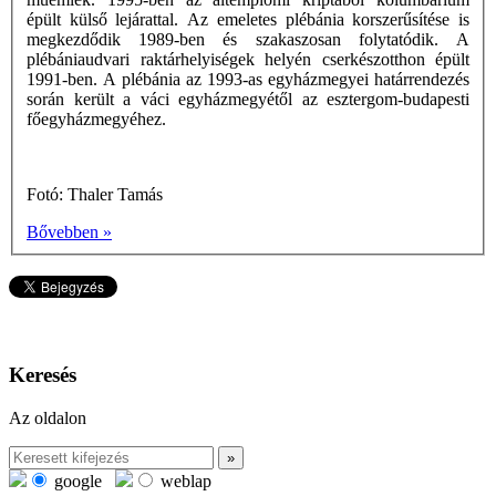
épült külső lejárattal. Az emeletes plébánia korszerűsítése is
megkezdődik 1989-ben és szakaszosan folytatódik. A
plébániaudvari raktárhelyiségek helyén cserkészotthon épült
1991-ben. A plébánia az 1993-as egyházmegyei határrendezés
során került a váci egyházmegyétől az esztergom-budapesti
főegyházmegyéhez.
Fotó: Thaler Tamás
Bővebben »
Keresés
Az oldalon
google
weblap