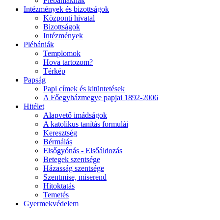
Plébániáknak
Intézmények és bizottságok
Központi hivatal
Bizottságok
Intézmények
Plébániák
Templomok
Hova tartozom?
Térkép
Papság
Papi címek és kitüntetések
A Főegyházmegye papjai 1892-2006
Hitélet
Alapvető imádságok
A katolikus tanítás formulái
Keresztség
Bérmálás
Elsőgyónás - Elsőáldozás
Betegek szentsége
Házasság szentsége
Szentmise, miserend
Hitoktatás
Temetés
Gyermekvédelem