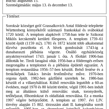
Búcsú: augusztus 15.
Szentségimádás: május 13. és december 13.
Történet
Soroksár községet gróf Grassalkovich Antal földesúr telepítette
Württenberg környékéről származó frankokkal és svábokkal
1720 körül. A templom alapkövét 1758-ban tette le Szikorai
Miklós kecskeméti kerületi főesperes. A templom 1759–61
között épült (1159 m2). 1781 és 1872 között több alkalommal
tűzvész pusztította el. A hívek gondozását 1743-ig a
dunaharaszti plébánia végezte. Önálló egyházközség
anyakönyvezéssel 1743. január l. óta. A főoltárt 1906-ban
állították be. Tiroli faragású oltár. 1956-ban a földrengés erősen
megrongálta a templomot és a plébánia épületét egyaránt. A
templom restaurálása 1956–57-ben készült. Belső festése és a
freskóképek Takács István festőművész műve. 1970-ben
orgona épült. 1982-ben gázfűtést szereltek be. 1986-ban
készült el a villanyhálózat. Külső renoválás legutóbb a 60-as
években, majd 1970 és 80 között történt, végül 1991-ben indult
meg az általános külső renoválás: sisak, toronyderék,
tetőhéjazat, főhomlokzat és oldalfalak renoválása. Ez a munka
1997 végére befejeződött. A templom az 1997. évi LIV.
törvény alapján 15 802. törzsszám alatt II. kategóriába sorolt
műemlék. 1995-ben az altemplomi kriptából kolumbárium