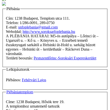
Plébánia
Cím: 1238 Budapest, Templom utca 111.
Telefon: 1/286-0091, 289-0750
E-mail:
snfoplebania@gmail.com
Weboldal:
http://www.soroksarfoplebania.hu
A PLÉBÁNIA HATÁRAI: M5-ös autópálya – Lőrinci út –
Ugarszél u. – Kő u. – Könyves u. – Erzsébeti temető
északnyugati sarkától a Helsinki út-Hold u. sarkáig húzott
egyenes – Helsinki út – kerülethatár – Ráckevei Duna –
városhatár.
Területi beosztás:
Pestszentlőrinc-Soroksári Espereskerület
Lelkipásztorok
Plébános:
Fehérvári Lajos
Plébániatemplom
Címe: 1238 Budapest, Hősök tere 19.
A templomhoz urnatemető tartozik