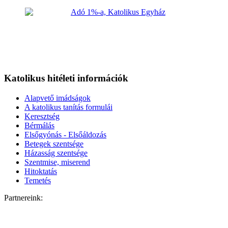
Katolikus hitéleti információk
Alapvető imádságok
A katolikus tanítás formulái
Keresztség
Bérmálás
Elsőgyónás - Elsőáldozás
Betegek szentsége
Házasság szentsége
Szentmise, miserend
Hitoktatás
Temetés
Partnereink: