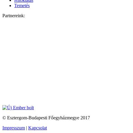
Hitoktatás
Temetés
Partnereink:
© Esztergom-Budapesti Főegyházmegye 2017
Impresszum
|
Kapcsolat