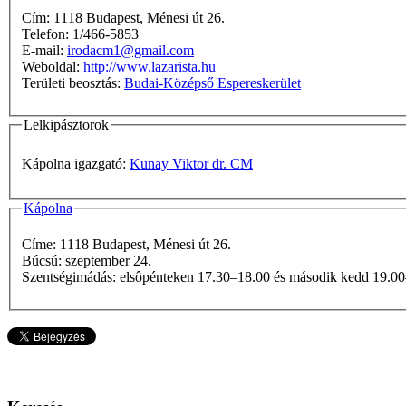
Cím: 1118 Budapest, Ménesi út 26.
Telefon: 1/466-5853
E-mail:
irodacm1@gmail.com
Weboldal:
http://www.lazarista.hu
Területi beosztás:
Budai-Középső Espereskerület
Lelkipásztorok
Kápolna igazgató:
Kunay Viktor dr. CM
Kápolna
Címe: 1118 Budapest, Ménesi út 26.
Búcsú: szeptember 24.
Szentségimádás: elsôpénteken 17.30–18.00 és második kedd 19