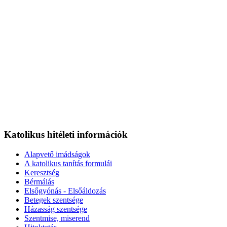
Katolikus hitéleti információk
Alapvető imádságok
A katolikus tanítás formulái
Keresztség
Bérmálás
Elsőgyónás - Elsőáldozás
Betegek szentsége
Házasság szentsége
Szentmise, miserend