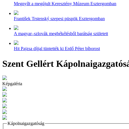
Megnyílt a megújult Keresztény Múzeum Esztergomban
František Trstenský szepesi püspök Esztergomban
A magyar–szlovák megbékélésből barátság született
Hit Pajzsa díjjal tüntették ki Erdő Péter bíborost
Szent Gellért Kápolnaigazgatós
Képgaléria
Kápolnaigazgatóság