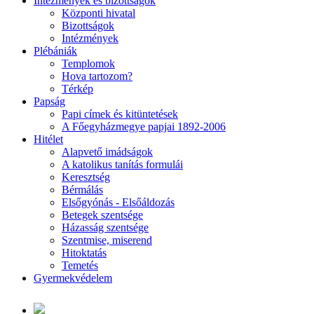
Intézmények és bizottságok
Központi hivatal
Bizottságok
Intézmények
Plébániák
Templomok
Hova tartozom?
Térkép
Papság
Papi címek és kitüntetések
A Főegyházmegye papjai 1892-2006
Hitélet
Alapvető imádságok
A katolikus tanítás formulái
Keresztség
Bérmálás
Elsőgyónás - Elsőáldozás
Betegek szentsége
Házasság szentsége
Szentmise, miserend
Hitoktatás
Temetés
Gyermekvédelem