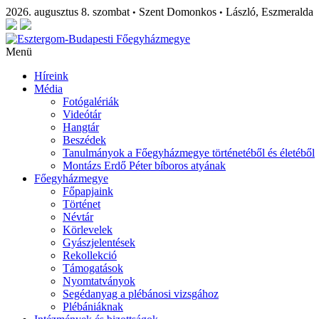
2026. augusztus 8. szombat
Szent Domonkos
László, Eszmeralda
•
•
Menü
Híreink
Média
Fotógalériák
Videótár
Hangtár
Beszédek
Tanulmányok a Főegyházmegye történetéből és életéből
Montázs Erdő Péter bíboros atyának
Főegyházmegye
Főpapjaink
Történet
Névtár
Körlevelek
Gyászjelentések
Rekollekció
Támogatások
Nyomtatványok
Segédanyag a plébánosi vizsgához
Plébániáknak