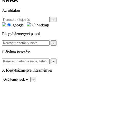
Keresés
Az oldalon
google
weblap
Főegyházmegyei papok
Plébánia keresése
A főegyházmegye intézményei