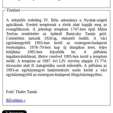
Történet
A település erdetileg IV. Béla adománya a Nyulak-szigeti
apácáknak. Eredeti templomát a török alatt kapják meg az
evangélikusok. A jelenlegi templom 1747-ben épül Mária
Terézia rendeletére az építtető Baniczky Tamás gróf.
Csömörhöz tartozik 1926-ig, ekkortól önálló. A váci
egyhámegyétôl 1993-ban kerül az esztergom-budapesti
érsekséghez. 1978–79-ben kap új liturgikus teret, teljes
felújítása 1985-ben fejeződik be. A plébánia
ingatlanvásárlással, illetve cserével 1995-ben kerül a templom
mellé. A templom az 1997. évi LIV. törvény alapján 15 774.
törzsszám alatt II. kategóriába sorolt műemlék. A plébánia az
1993-as egyházmegyei határrendezés során került a váci
egyházmegyétől az esztergom-budapesti főegyházmegyéhez.
Fotó: Thaler Tamás
Bővebben »