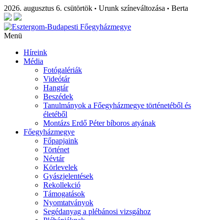
2026. augusztus 6. csütörtök
Urunk színeváltozása
Berta
•
•
Menü
Híreink
Média
Fotógalériák
Videótár
Hangtár
Beszédek
Tanulmányok a Főegyházmegye történetéből és
életéből
Montázs Erdő Péter bíboros atyának
Főegyházmegye
Főpapjaink
Történet
Névtár
Körlevelek
Gyászjelentések
Rekollekció
Támogatások
Nyomtatványok
Segédanyag a plébánosi vizsgához