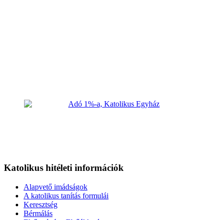
Katolikus hitéleti információk
Alapvető imádságok
A katolikus tanítás formulái
Keresztség
Bérmálás