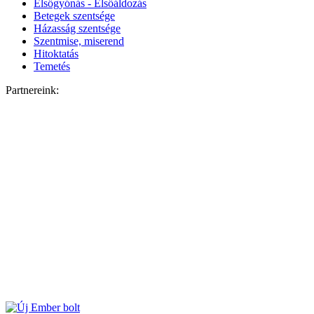
Elsőgyónás - Elsőáldozás
Betegek szentsége
Házasság szentsége
Szentmise, miserend
Hitoktatás
Temetés
Partnereink: