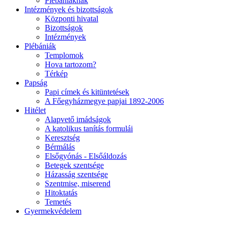
Plébániáknak
Intézmények és bizottságok
Központi hivatal
Bizottságok
Intézmények
Plébániák
Templomok
Hova tartozom?
Térkép
Papság
Papi címek és kitüntetések
A Főegyházmegye papjai 1892-2006
Hitélet
Alapvető imádságok
A katolikus tanítás formulái
Keresztség
Bérmálás
Elsőgyónás - Elsőáldozás
Betegek szentsége
Házasság szentsége
Szentmise, miserend
Hitoktatás
Temetés
Gyermekvédelem