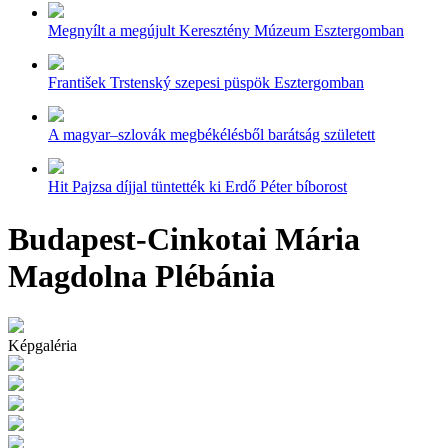
Megnyílt a megújult Keresztény Múzeum Esztergomban
František Trstenský szepesi püspök Esztergomban
A magyar–szlovák megbékélésből barátság született
Hit Pajzsa díjjal tüntették ki Erdő Péter bíborost
Budapest-Cinkotai Mária
Magdolna Plébánia
Képgaléria