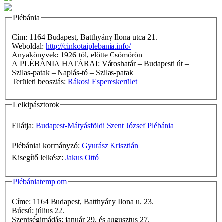
Plébánia
Cím: 1164 Budapest, Batthyány Ilona utca 21.
Weboldal:
http://cinkotaiplebania.info/
Anyakönyvek: 1926-tól, előtte Csömörön
A PLÉBÁNIA HATÁRAI: Városhatár – Budapesti út –
Szilas-patak – Naplás-tó – Szilas-patak
Területi beosztás:
Rákosi Espereskerület
Lelkipásztorok
Ellátja:
Budapest-Mátyásföldi Szent József Plébánia
Plébániai kormányzó:
Gyurász Krisztián
Kisegítő lelkész:
Jakus Ottó
Plébániatemplom
Címe: 1164 Budapest, Batthyány Ilona u. 23.
Búcsú: július 22.
Szentségimádás: január 29. és augusztus 27.