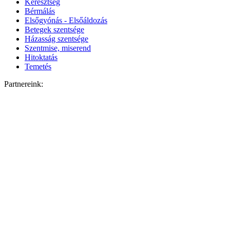
Keresztség
Bérmálás
Elsőgyónás - Elsőáldozás
Betegek szentsége
Házasság szentsége
Szentmise, miserend
Hitoktatás
Temetés
Partnereink: