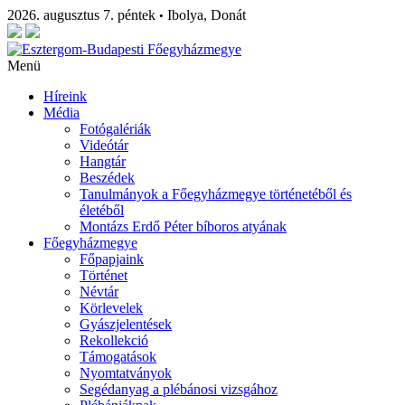
2026. augusztus 7. péntek
Ibolya, Donát
•
Menü
Híreink
Média
Fotógalériák
Videótár
Hangtár
Beszédek
Tanulmányok a Főegyházmegye történetéből és
életéből
Montázs Erdő Péter bíboros atyának
Főegyházmegye
Főpapjaink
Történet
Névtár
Körlevelek
Gyászjelentések
Rekollekció
Támogatások
Nyomtatványok
Segédanyag a plébánosi vizsgához