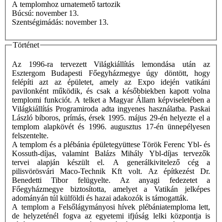
A templomhoz urnatemető tartozik
Búcsú: november 13.
Szentségimádás: november 13.
Történet
Az 1996-ra tervezett Világkiállítás lemondása után az
Esztergom Budapesti Főegyházmegye úgy döntött, hogy
felépíti azt az épületet, amely az Expo idején vatikáni
pavilonként működik, és csak a későbbiekben kapott volna
templomi funkciót. A telket a Magyar Állam képviseletében a
Világkiállítás Programiroda adta ingyenes használatba. Paskai
László bíboros, prímás, érsek 1995. május 29-én helyezte el a
templom alapkövét és 1996. augusztus 17-én ünnepélyesen
felszentelte.
A templom és a plébánia épületegyüttese Török Ferenc Ybl- és
Kossuth-díjas, valamint Balázs Mihály Ybl-díjas tervezők
tervei alapján készült el. A generálkivitelező cég a
pilisvörösvári Maco-Technik Kft volt. Az építkezést Dr.
Benedetti Tibor felügyelte. Az anyagi fedezetet a
Főegyházmegye biztosította, amelyet a Vatikán jelképes
adományán túl külföldi és hazai adakozók is támogatták.
A templom a Felsőlágymányosi hívek plébániatemploma lett,
de helyzeténél fogva az egyetemi ifjúság lelki központja is