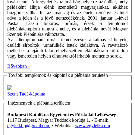
kíván lenni. A kegyelet és az imádság helye ez az épület, mely
példaként állítja elénk szentéletű magyarjainkat, akikhez
buzgón szállhat fel az imádság és az ének, reményt és hitet
adva a jelen és a jövő nemzedékének. 2001. január 1-jével
Paskai László bíboros, prímás, érsek a templomot
plébániatemplom rangra emelte, és a plébánia nevét Magyar
Szentek Plébániára változtatta.
Az altemplomban urnás temetkezésre alkalmas sírhelyek,
családi sírboltok, urnafülkék lettek kialakítva. A ravatalozó
mellett és a lejárati falon elhelyezett emléktáblákra a külföldön
vagy ismeretlen helyen elhunytakról írhatók mementó sorok.
Bővebben »
További templomok és kápolnák a plébánia területén
Szent Tádé-kápolna
Intézmények a plébánia területén
Budapesti Katolikus Egyetemi és Főiskolai Lelkészség
1117 Budapest, Magyar Tudósok körútja 1. • E-mail:
egylelkbp@gmail.com
• Weboldal:
www.egylelk.com