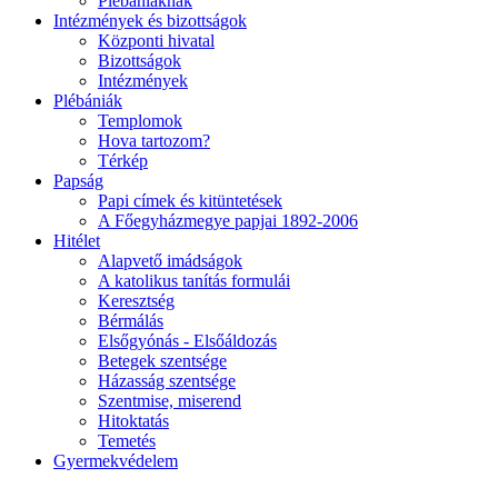
Plébániáknak
Intézmények és bizottságok
Központi hivatal
Bizottságok
Intézmények
Plébániák
Templomok
Hova tartozom?
Térkép
Papság
Papi címek és kitüntetések
A Főegyházmegye papjai 1892-2006
Hitélet
Alapvető imádságok
A katolikus tanítás formulái
Keresztség
Bérmálás
Elsőgyónás - Elsőáldozás
Betegek szentsége
Házasság szentsége
Szentmise, miserend
Hitoktatás
Temetés
Gyermekvédelem