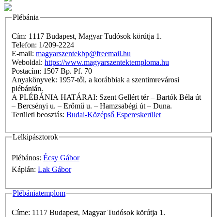
Plébánia
Cím: 1117 Budapest, Magyar Tudósok körútja 1.
Telefon: 1/209-2224
E-mail:
magyarszentekbp@freemail.hu
Weboldal:
https://www.magyarszentektemploma.hu
Postacím: 1507 Bp. Pf. 70
Anyakönyvek: 1957-től, a korábbiak a szentimrevárosi
plébánián.
A PLÉBÁNIA HATÁRAI: Szent Gellért tér – Bartók Béla út
– Bercsényi u. – Erőmű u. – Hamzsabégi út – Duna.
Területi beosztás:
Budai-Középső Espereskerület
Lelkipásztorok
Plébános:
Écsy Gábor
Káplán:
Lak Gábor
Plébániatemplom
Címe: 1117 Budapest, Magyar Tudósok körútja 1.