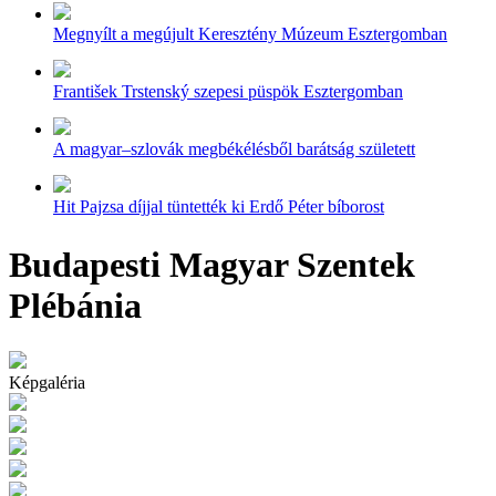
Megnyílt a megújult Keresztény Múzeum Esztergomban
František Trstenský szepesi püspök Esztergomban
A magyar–szlovák megbékélésből barátság született
Hit Pajzsa díjjal tüntették ki Erdő Péter bíborost
Budapesti Magyar Szentek
Plébánia
Képgaléria